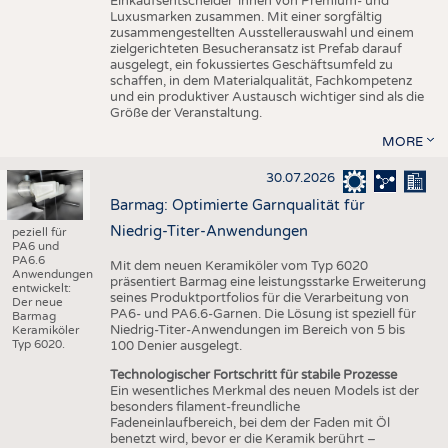
Einkaufsentscheider*innen von Premium- und
Luxusmarken zusammen. Mit einer sorgfältig
zusammengestellten Ausstellerauswahl und einem
zielgerichteten Besucheransatz ist Prefab darauf
ausgelegt, ein fokussiertes Geschäftsumfeld zu
schaffen, in dem Materialqualität, Fachkompetenz
und ein produktiver Austausch wichtiger sind als die
Größe der Veranstaltung.
MORE
30.07.2026
Barmag: Optimierte Garnqualität für
Niedrig-Titer-Anwendungen
peziell für
PA6 und
PA6.6
Mit dem neuen Keramiköler vom Typ 6020
Anwendungen
präsentiert Barmag eine leistungsstarke Erweiterung
entwickelt:
seines Produktportfolios für die Verarbeitung von
Der neue
PA6- und PA6.6-Garnen. Die Lösung ist speziell für
Barmag
Niedrig-Titer-Anwendungen im Bereich von 5 bis
Keramiköler
Typ 6020.
100 Denier ausgelegt.
Technologischer Fortschritt für stabile Prozesse
Ein wesentliches Merkmal des neuen Models ist der
besonders filament-freundliche
Fadeneinlaufbereich, bei dem der Faden mit Öl
benetzt wird, bevor er die Keramik berührt –