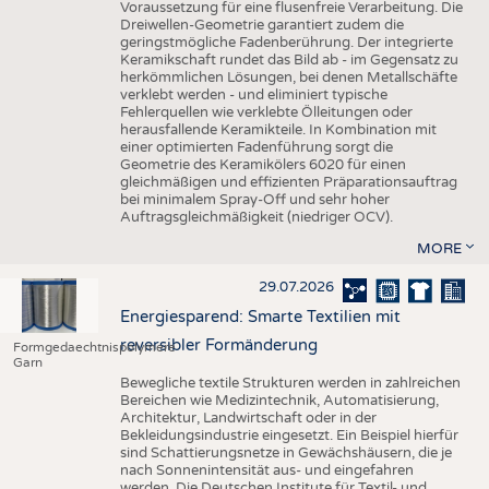
Voraussetzung für eine flusenfreie Verarbeitung. Die
Dreiwellen-Geometrie garantiert zudem die
geringstmögliche Fadenberührung. Der integrierte
Keramikschaft rundet das Bild ab - im Gegensatz zu
herkömmlichen Lösungen, bei denen Metallschäfte
verklebt werden - und eliminiert typische
Fehlerquellen wie verklebte Ölleitungen oder
herausfallende Keramikteile. In Kombination mit
einer optimierten Fadenführung sorgt die
Geometrie des Keramikölers 6020 für einen
gleichmäßigen und effizienten Präparationsauftrag
bei minimalem Spray-Off und sehr hoher
Auftragsgleichmäßigkeit (niedriger OCV).
MORE
29.07.2026
Energiesparend: Smarte Textilien mit
reversibler Formänderung
Formgedaechtnispolymere
Garn
Bewegliche textile Strukturen werden in zahlreichen
Bereichen wie Medizintechnik, Automatisierung,
Architektur, Landwirtschaft oder in der
Bekleidungsindustrie eingesetzt. Ein Beispiel hierfür
sind Schattierungsnetze in Gewächshäusern, die je
nach Sonnenintensität aus- und eingefahren
werden. Die Deutschen Institute für Textil- und