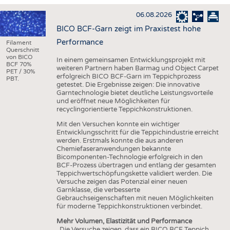
HAUS- UND HEIMTEXTILIEN
06.08.2026
BEKLEIDUNG
BICO BCF-Garn zeigt im Praxistest hohe
TESTS
Performance
Filament
Querschnitt
BUSINESS
FAKTEN
von BICO
In einem gemeinsamen Entwicklungsprojekt mit
BCF 70%
weiteren Partnern haben Barmag und Object Carpet
UNTERNEHMEN
STATISTICS
PET / 30%
erfolgreich BICO BCF-Garn im Teppichprozess
PBT.
getestet. Die Ergebnisse zeigen: Die innovative
AUSSCHREIBUNGEN
Garntechnologie bietet deutliche Leistungsvorteile
und eröffnet neue Möglichkeiten für
DTV AUSSCHREIBUNGSDIENST
recyclingorientierte Teppichkonstruktionen.
WISSEN
TERMINE
Mit den Versuchen konnte ein wichtiger
Entwicklungsschritt für die Teppichindustrie erreicht
DAUNENCHECK
BRANCHENTERMINE
werden. Erstmals konnte die aus anderen
Chemiefaseranwendungen bekannte
ADRESSEN & LINKS
Bicomponenten-Technologie erfolgreich in den
BCF-Prozess übertragen und entlang der gesamten
LABELS
Teppichwertschöpfungskette validiert werden. Die
Versuche zeigen das Potenzial einer neuen
PUBLIKATIONEN
Garnklasse, die verbesserte
Gebrauchseigenschaften mit neuen Möglichkeiten
für moderne Teppichkonstruktionen verbindet.
Mehr Volumen, Elastizität und Performance
„Die Versuche zeigen, dass ein BICO BCF Teppich