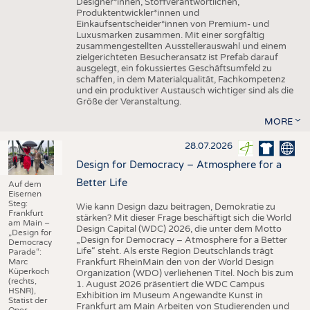
Designer*innen, Stoffverantwortlichen,
Produktentwickler*innen und
Einkaufsentscheider*innen von Premium- und
Luxusmarken zusammen. Mit einer sorgfältig
zusammengestellten Ausstellerauswahl und einem
zielgerichteten Besucheransatz ist Prefab darauf
ausgelegt, ein fokussiertes Geschäftsumfeld zu
schaffen, in dem Materialqualität, Fachkompetenz
und ein produktiver Austausch wichtiger sind als die
Größe der Veranstaltung.
MORE
28.07.2026
Design for Democracy – Atmosphere for a
Better Life
Auf dem
Eisernen
Steg:
Wie kann Design dazu beitragen, Demokratie zu
Frankfurt
stärken? Mit dieser Frage beschäftigt sich die World
am Main –
Design Capital (WDC) 2026, die unter dem Motto
„Design for
„Design for Democracy – Atmosphere for a Better
Democracy
Life“ steht. Als erste Region Deutschlands trägt
Parade“:
Marc
Frankfurt RheinMain den von der World Design
Küperkoch
Organization (WDO) verliehenen Titel. Noch bis zum
(rechts,
1. August 2026 präsentiert die WDC Campus
HSNR),
Exhibition im Museum Angewandte Kunst in
Statist der
Frankfurt am Main Arbeiten von Studierenden und
Oper