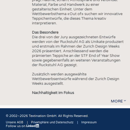
Material, Farbe und Handwerk zu einer
gestalterischen Einheit. Unter dem
Wettbewerbsthema «Out of» suchen wir innovative
Teppichentwürfe, die dieses Thema kreativ
interpretieren.
Das Besondere
Die drei von der Jury ausgezeichneten Entwürfe
werden von der Ruckstuhl AG als Unikate produziert
und erstmals im Rahmen der Zurich Design Weeks
2026 präsentiert. Anschliessend werden die
prämierten Teppiche an der STF End of Year Show
sowie gegebenenfalls an weiteren Veranstaltungen
der Ruckstuhl AG gezeigt.
Zusätzlich werden ausgewählte
Wettbewerbsentwürfe während der Zurich Design
Weeks ausgestellt.
Nachhaltigkeit im Fokus
MORE
© 2002–2026 Textination GmbH. All Rights Reserved.
Unsere AGB
Privatsphäre und Datenschutz
Impressum
Follow us on
Fußbereich