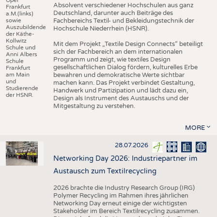
Absolvent verschiedener Hochschulen aus ganz
Frankfurt
Deutschland, darunter auch Beiträge des
a.M.(links)
sowie
Fachbereichs Textil- und Bekleidungstechnik der
Auszubildende
Hochschule Niederrhein (HSNR).
der Käthe-
Kollwitz
Mit dem Projekt „Textile Design Connects“ beteiligt
Schule und
sich der Fachbereich an dem internationalen
Anni Albers
Programm und zeigt, wie textiles Design
Schule
gesellschaftlichen Dialog fördern, kulturelles Erbe
Frankfurt
am Main
bewahren und demokratische Werte sichtbar
und
machen kann. Das Projekt verbindet Gestaltung,
Studierende
Handwerk und Partizipation und lädt dazu ein,
der HSNR.
Design als Instrument des Austauschs und der
Mitgestaltung zu verstehen.
MORE
28.07.2026
Networking Day 2026: Industriepartner im
Austausch zum Textilrecycling
2026 brachte die Industry Research Group (IRG)
Polymer Recycling im Rahmen ihres jährlichen
Networking Day erneut einige der wichtigsten
Stakeholder im Bereich Textilrecycling zusammen.