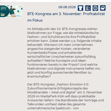
HAUS- UND HEIMTEXTILIEN
06.08.2026
BEKLEIDUNG
BTE-Kongress am 3. November: Profitabilität
TESTS
im Fokus
BUSINESS
FAKTEN
Im Mittelpunkt des 10. BTE-Kongresses stehen
Maßnahmen zur Frage, wie die mittelständische
UNTERNEHMEN
STATISTICS
Fashion- und Schuhbranche ihre Profitabilität
erhöhen kann. Dabei werden u.a. folgende Inhalte
AUSSCHREIBUNGEN
behandelt: Wie kann ich mein Unternehmen
angesichts steigender Kosten, veränderter
DTV AUSSCHREIBUNGSDIENST
Kundenbedürfnisse und anhaltender
wirtschaftlicher Unsicherheiten zukunftsfähig
WISSEN
TERMINE
aufstellen? Welche Konzepte und Ideen
funktionieren bereits in der Praxis? Und welche
DAUNENCHECK
BRANCHENTERMINE
Maßnahmen und digitale Instrumente helfen mir,
jetzt und künftig ausreichende Renditen zu
ADRESSEN & LINKS
erwirtschaften?
LABELS
Der BTE-Kongress „Fashion-Emotion 4.0:
Zukunftsorientierte Erfolgskonzepte des
PUBLIKATIONEN
Modehandels – lokal und digital“ am 3. November
2026 im MediaPark Köln will dazu praktikable
Antworten liefern. Die Bandbreite der Vorträge und
Talkrunden umfasst dabei das gesamte
unternehmerische Spektrum - von