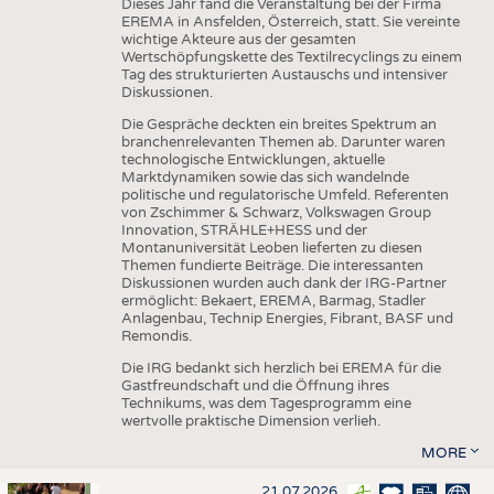
Dieses Jahr fand die Veranstaltung bei der Firma
EREMA in Ansfelden, Österreich, statt. Sie vereinte
wichtige Akteure aus der gesamten
Wertschöpfungskette des Textilrecyclings zu einem
Tag des strukturierten Austauschs und intensiver
Diskussionen.
Die Gespräche deckten ein breites Spektrum an
branchenrelevanten Themen ab. Darunter waren
technologische Entwicklungen, aktuelle
Marktdynamiken sowie das sich wandelnde
politische und regulatorische Umfeld. Referenten
von Zschimmer & Schwarz, Volkswagen Group
Innovation, STRÄHLE+HESS und der
Montanuniversität Leoben lieferten zu diesen
Themen fundierte Beiträge. Die interessanten
Diskussionen wurden auch dank der IRG-Partner
ermöglicht: Bekaert, EREMA, Barmag, Stadler
Anlagenbau, Technip Energies, Fibrant, BASF und
Remondis.
Die IRG bedankt sich herzlich bei EREMA für die
Gastfreundschaft und die Öffnung ihres
Technikums, was dem Tagesprogramm eine
wertvolle praktische Dimension verlieh.
MORE
21.07.2026