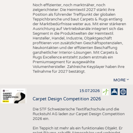
Noch effizienter, noch marktnäher, noch
zielgerichteter: Die Heimtextil 2027 stärkt ihre
Position als führender Treffpunkt der globalen
Teppichbranche und baut Carpets & Rugs entlang
der Marktbedürfnisse weiter aus. Mit einer stärkeren
Ausrichtung auf Vertriebskanäle integriert sich das
Segment in die Produktwelten der Heimtextil.
Hersteller, Handel, Industrie, Objektgeschäft
profitieren von zusätzlichen Geschäftspotenzialen,
Neukontakten und der effizienten Beschaffung
ganzheitlicher Interior-Lösungen. Mit Carpets &
Rugs Excellence entsteht zudem erstmals ein
Premiumsegment für ausgewählte
Volumenhersteller. Zahlreiche Keyplayer haben ihre
Teilnahme für 2027 bestätigt.
MORE
15.07.2026
Carpet Design Competition 2026
Die STF Schweizerische Textilfachschule und die
Ruckstuhl AG laden zur Carpet Design Competition
2026 ein.
Ein Teppich ist mehr als ein funktionales Objekt. Er
prägt Räume, schafft Atmosphäre und verbindet