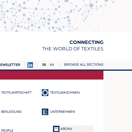
CONNECTING
THE WORLD OF TEXTILES
BROWSE ALL SECTIONS
EWSLETTER
DE
EN
AMPUS
TOFFE
TEXTILWIRTSCHAFT
TEXTILMASCHINEN
RN
E
BEKLEIDUNG
UNTERNEHMEN
BE
ICKE & GEWIRKE
ARCHIV
PEOPLE
STOFFE