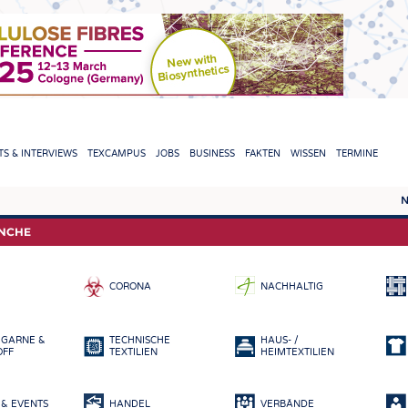
TION
S & INTERVIEWS
TEXCAMPUS
JOBS
BUSINESS
FAKTEN
WISSEN
TERMINE
N
REPORTS & INTERVIEWS
TEXC
ANCHE
TEXTINATION NEWSLINE
ROHS
CORONA
NACHHALTIG
TEXTILE LEADERSHIP
FASE
GARN
 GARNE &
TECHNISCHE
HAUS- /
GEWE
OFF
TEXTILIEN
HEIMTEXTILIEN
GESTR
& EVENTS
HANDEL
VERBÄNDE
VLIES