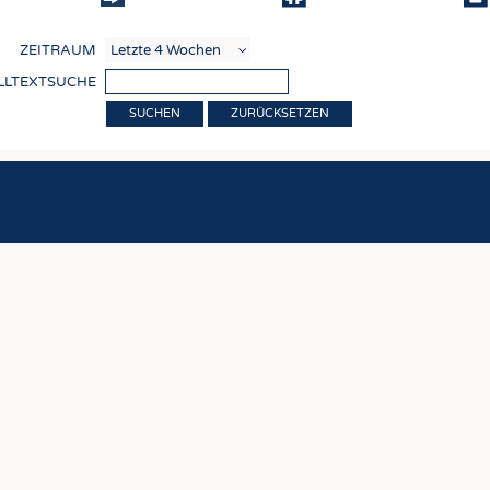
COMP
ZEITRAUM
VERE
LLTEXTSUCHE
TEXT
ZURÜCKSETZEN
SENS
RECY
NACH
KREI
TECHN
SMART
MEDI
HAUS-
BEKL
TESTS