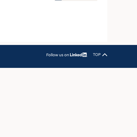
OSITES
DLUNG
ILMASCHINENBAU
ORIK
CLING
Follow us on
TOP
HALTIGKEIT
SLAUFWIRTSCHAFT
ISCHE TEXTILIEN
 TEXTILES
ZIN
 UND HEIMTEXTILIEN
EIDUNG