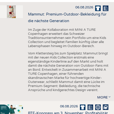
HAUS- UND HEIMTEXTILIEN
06.08.2026
BEKLEIDUNG
Mammut: Premium-Outdoor-Bekleidung für
TESTS
die nächste Generation
BUSINESS
FAKTEN
Im Zuge der Kollaboration mit MINI A TURE
Copenhagen erweitert das Schweizer
UNTERNEHMEN
STATISTICS
Traditionsunternehmen sein Portfolio um eine Kids
Collection und begleitet Familien künftig über alle
AUSSCHREIBUNGEN
Lebensphasen hinweg im Outdoor-Bereich.
DTV AUSSCHREIBUNGSDIENST
Vom Klettersteig bis zum Spielplatz: Mammut bringt
mit der neuen Kids Collection erstmals eine
WISSEN
TERMINE
eigenständige Kinderlinie auf den Markt und holt
damit die nächste Generation von Outdoor-Fans mit
DAUNENCHECK
BRANCHENTERMINE
an Bord. Entwickelt in Zusammenarbeit mit MINI A
TURE Copenhagen, einer führenden
ADRESSEN & LINKS
skandinavischen Marke für hochwertige Kinder-
Outerwear, schließt Mammut damit eine Lücke im
LABELS
Premium-Segment: Bekleidung, die technische
Ansprüche und kindgerechtes Design vereint.
PUBLIKATIONEN
MORE
06.08.2026
BTE-Kongress am 3. November: Profitabilität