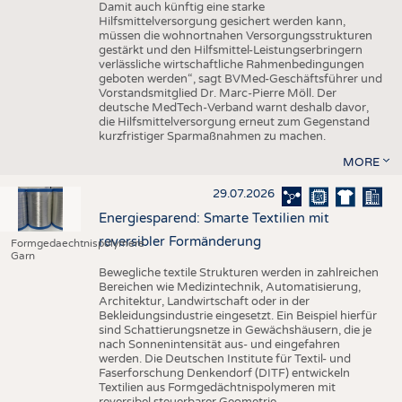
Damit auch künftig eine starke
Hilfsmittelversorgung gesichert werden kann,
müssen die wohnortnahen Versorgungsstrukturen
gestärkt und den Hilfsmittel-Leistungserbringern
verlässliche wirtschaftliche Rahmenbedingungen
geboten werden“, sagt BVMed-Geschäftsführer und
Vorstandsmitglied Dr. Marc-Pierre Möll. Der
deutsche MedTech-Verband warnt deshalb davor,
die Hilfsmittelversorgung erneut zum Gegenstand
kurzfristiger Sparmaßnahmen zu machen.
MORE
29.07.2026
Energiesparend: Smarte Textilien mit
reversibler Formänderung
Formgedaechtnispolymere
Garn
Bewegliche textile Strukturen werden in zahlreichen
Bereichen wie Medizintechnik, Automatisierung,
Architektur, Landwirtschaft oder in der
Bekleidungsindustrie eingesetzt. Ein Beispiel hierfür
sind Schattierungsnetze in Gewächshäusern, die je
nach Sonnenintensität aus- und eingefahren
werden. Die Deutschen Institute für Textil- und
Faserforschung Denkendorf (DITF) entwickeln
Textilien aus Formgedächtnispolymeren mit