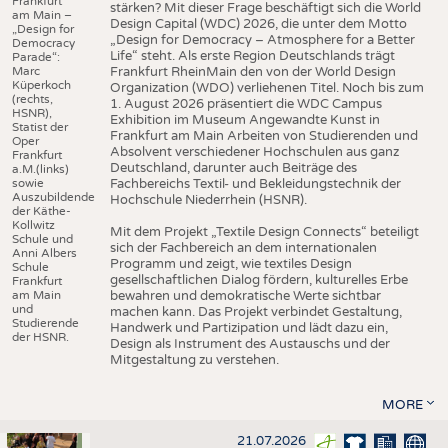
Frankfurt
stärken? Mit dieser Frage beschäftigt sich die World
am Main –
Design Capital (WDC) 2026, die unter dem Motto
„Design for
„Design for Democracy – Atmosphere for a Better
Democracy
Life“ steht. Als erste Region Deutschlands trägt
Parade“:
Marc
Frankfurt RheinMain den von der World Design
Küperkoch
Organization (WDO) verliehenen Titel. Noch bis zum
(rechts,
1. August 2026 präsentiert die WDC Campus
HSNR),
Exhibition im Museum Angewandte Kunst in
Statist der
Frankfurt am Main Arbeiten von Studierenden und
Oper
Absolvent verschiedener Hochschulen aus ganz
Frankfurt
Deutschland, darunter auch Beiträge des
a.M.(links)
sowie
Fachbereichs Textil- und Bekleidungstechnik der
Auszubildende
Hochschule Niederrhein (HSNR).
der Käthe-
Kollwitz
Mit dem Projekt „Textile Design Connects“ beteiligt
Schule und
sich der Fachbereich an dem internationalen
Anni Albers
Programm und zeigt, wie textiles Design
Schule
gesellschaftlichen Dialog fördern, kulturelles Erbe
Frankfurt
am Main
bewahren und demokratische Werte sichtbar
und
machen kann. Das Projekt verbindet Gestaltung,
Studierende
Handwerk und Partizipation und lädt dazu ein,
der HSNR.
Design als Instrument des Austauschs und der
Mitgestaltung zu verstehen.
MORE
21.07.2026