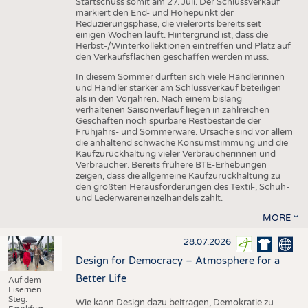
Startschuss somit am 27. Juli. Der Schlussverkauf
markiert den End- und Höhepunkt der
Reduzierungsphase, die vielerorts bereits seit
einigen Wochen läuft. Hintergrund ist, dass die
Herbst-/Winterkollektionen eintreffen und Platz auf
den Verkaufsflächen geschaffen werden muss.
In diesem Sommer dürften sich viele Händlerinnen
und Händler stärker am Schlussverkauf beteiligen
als in den Vorjahren. Nach einem bislang
verhaltenen Saisonverlauf liegen in zahlreichen
Geschäften noch spürbare Restbestände der
Frühjahrs- und Sommerware. Ursache sind vor allem
die anhaltend schwache Konsumstimmung und die
Kaufzurückhaltung vieler Verbraucherinnen und
Verbraucher. Bereits frühere BTE-Erhebungen
zeigen, dass die allgemeine Kaufzurückhaltung zu
den größten Herausforderungen des Textil-, Schuh-
und Lederwareneinzelhandels zählt.
MORE
28.07.2026
Design for Democracy – Atmosphere for a
Better Life
Auf dem
Eisernen
Steg:
Wie kann Design dazu beitragen, Demokratie zu