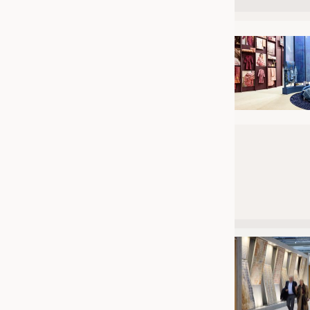
JOBS
STELLENMARKT
KRÜGER PERSONAL HEADHUN
PRAKTIKA & AUSBILDUNGEN
WISSEN
DAUNENCHECK
ADRESSEN & LINKS
LABELS
PUBLIKATIONEN