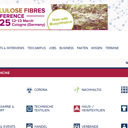
TION
S & INTERVIEWS
TEXCAMPUS
JOBS
BUSINESS
FAKTEN
WISSEN
TERMINE
N
REPORTS & INTERVIEWS
TEXC
ANCHE
TEXTINATION NEWSLINE
ROHS
CORONA
NACHHALTIG
TEXTILE LEADERSHIP
FASE
GARN
 GARNE &
TECHNISCHE
HAUS- /
GEWE
OFF
TEXTILIEN
HEIMTEXTILIEN
GESTR
& EVENTS
HANDEL
VERBÄNDE
VLIES