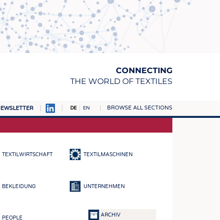
CONNECTING
THE WORLD OF TEXTILES
BROWSE ALL SECTIONS
EWSLETTER
DE
EN
AMPUS
TOFFE
TEXTILWIRTSCHAFT
TEXTILMASCHINEN
RN
E
BEKLEIDUNG
UNTERNEHMEN
BE
ICKE & GEWIRKE
ARCHIV
PEOPLE
STOFFE