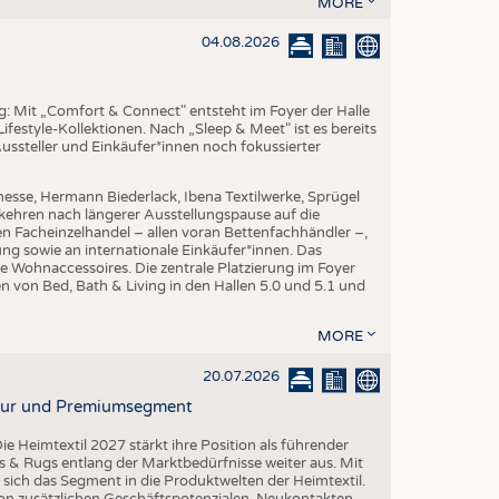
MORE
EN
STICS
04.08.2026
ng: Mit „Comfort & Connect" entsteht im Foyer der Halle
ifestyle-Kollektionen. Nach „Sleep & Meet" ist es bereits
Aussteller und Einkäufer*innen noch fokussierter
esse, Hermann Biederlack, Ibena Textilwerke, Sprügel
ehren nach längerer Ausstellungspause auf die
en Facheinzelhandel – allen voran Bettenfachhändler –,
ng sowie an internationale Einkäufer*innen. Das
e Wohnaccessoires. Die zentrale Platzierung im Foyer
n von Bed, Bath & Living in den Hallen 5.0 und 5.1 und
MORE
20.07.2026
ktur und Premiumsegment
ie Heimtextil 2027 stärkt ihre Position als führender
 & Rugs entlang der Marktbedürfnisse weiter aus. Mit
t sich das Segment in die Produktwelten der Heimtextil.
 von zusätzlichen Geschäftspotenzialen, Neukontakten