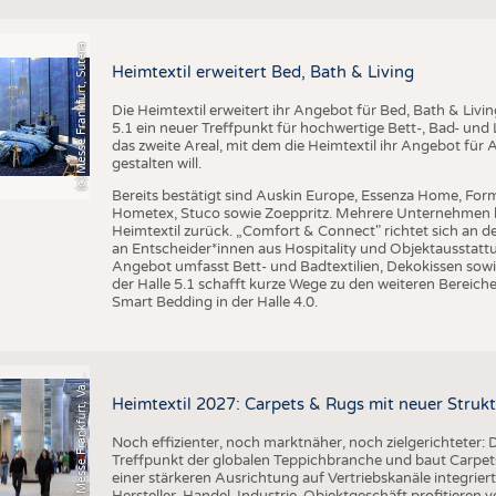
BUSINESS
FAKT
UNTERNEHMEN
STATI
(c) Messe Frankfurt, Sutera
Heimtextil erweitert Bed, Bath & Living
TING
AUSSCHREIBUNGEN
Die Heimtextil erweitert ihr Angebot für Bed, Bath & Livi
DTV AUSSCHREIBUNGSDIENST
5.1 ein neuer Treffpunkt für hochwertige Bett-, Bad- und L
TERMINE
das zweite Areal, mit dem die Heimtextil ihr Angebot für 
gestalten will.
BRANCHENTERMINE
Bereits bestätigt sind Auskin Europe, Essenza Home, Form
Hometex, Stuco sowie Zoeppritz. Mehrere Unternehmen k
Heimtextil zurück. „Comfort & Connect" richtet sich an d
an Entscheider*innen aus Hospitality und Objektausstattu
Angebot umfasst Bett- und Badtextilien, Dekokissen sowi
der Halle 5.1 schafft kurze Wege zu den weiteren Bereiche
Smart Bedding in der Halle 4.0.
o
t
o
M
e
s
s
e
F
r
a
n
k
f
u
r
t
,
V
l
n
t
i
F
e
n
a
Heimtextil 2027: Carpets & Rugs mit neuer Stru
Noch effizienter, noch marktnäher, noch zielgerichteter: D
Treffpunkt der globalen Teppichbranche und baut Carpets
einer stärkeren Ausrichtung auf Vertriebskanäle integrier
Hersteller, Handel, Industrie, Objektgeschäft profitieren