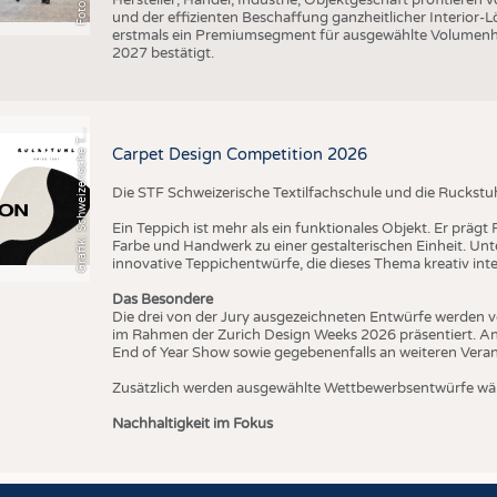
und der effizienten Beschaffung ganzheitlicher Interior
erstmals ein Premiumsegment für ausgewählte Volumenhers
r
a
f
i
k
:
S
c
h
w
e
i
z
e
r
i
s
c
h
e
e
t
i
l
f
a
c
h
s
c
h
u
l
e
S
T
2027 bestätigt.
G
x
F
T
Carpet Design Competition 2026
Die STF Schweizerische Textilfachschule und die Ruckstu
Ein Teppich ist mehr als ein funktionales Objekt. Er präg
Farbe und Handwerk zu einer gestalterischen Einheit. U
innovative Teppichentwürfe, die dieses Thema kreativ inte
Das Besondere
Die drei von der Jury ausgezeichneten Entwürfe werden v
im Rahmen der Zurich Design Weeks 2026 präsentiert. An
End of Year Show sowie gegebenenfalls an weiteren Vera
Zusätzlich werden ausgewählte Wettbewerbsentwürfe wäh
Nachhaltigkeit im Fokus