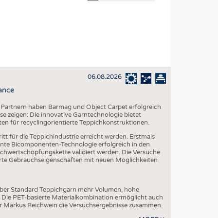
OSITES
DLUNG
ILMASCHINENBAU
ORIK
06.08.2026
CLING
ance
HALTIGKEIT
 Partnern haben Barmag und Object Carpet erfolgreich
SLAUFWIRTSCHAFT
e zeigen: Die innovative Garntechnologie bietet
ten für recyclingorientierte Teppichkonstruktionen.
ISCHE TEXTILIEN
tt für die Teppichindustrie erreicht werden. Erstmals
 TEXTILES
te Bicomponenten-Technologie erfolgreich in den
chwertschöpfungskette validiert werden. Die Versuche
ZIN
serte Gebrauchseigenschaften mit neuen Möglichkeiten
 UND HEIMTEXTILIEN
EIDUNG
über Standard Teppichgarn mehr Volumen, hohe
. Die PET-basierte Materialkombination ermöglicht auch
er Markus Reichwein die Versuchsergebnisse zusammen.