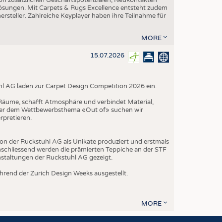
-Lösungen. Mit Carpets & Rugs Excellence entsteht zudem
teller. Zahlreiche Keyplayer haben ihre Teilnahme für
MORE
15.07.2026
hl AG laden zur Carpet Design Competition 2026 ein.
t Räume, schafft Atmosphäre und verbindet Material,
nter dem Wettbewerbsthema «Out of» suchen wir
rpretieren.
on der Ruckstuhl AG als Unikate produziert und erstmals
schliessend werden die prämierten Teppiche an der STF
nstaltungen der Ruckstuhl AG gezeigt.
rend der Zurich Design Weeks ausgestellt.
MORE