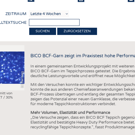
COMP
ZEITRAUM
VERE
LLTEXTSUCHE
TEXT
ZURÜCKSETZEN
SENS
RECY
BICO BCF-Garn zeigt im Praxistest hohe Perform
NACH
In einem gemeinsamen Entwicklungsprojekt mit weiteren
KREI
BICO BCF-Garn im Teppichprozess getestet. Die Ergebniss
(c) Barmag
deutliche Leistungsvorteile und eröffnet neue Möglichkei
TECHN
Mit den Versuchen konnte ein wichtiger Entwicklungsschri
SMART
konnte die aus anderen Chemiefaseranwendungen bekann
nitt von
BCF-Prozess übertragen und entlang der gesamten Teppi
T / 30%
MEDI
zeigen das Potenzial einer neuen Garnklasse, die verbes
für moderne Teppichkonstruktionen verbindet.
HAUS-
Mehr Volumen, Elastizität und Performance
BEKL
„Die Versuche zeigen, dass ein BICO BCF Teppich gegen
Elastizität und bestätigte Heavy Duty Performance bietet
TESTS
recyclingfähige Teppichkonzepte.“, fasst Produktmanag