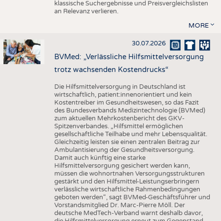
klassische Suchergebnisse und Preisvergleichslisten
an Relevanz verlieren.
MORE
30.07.2026
BVMed: „Verlässliche Hilfsmittelversorgung
trotz wachsenden Kostendrucks“
Die Hilfsmittelversorgung in Deutschland ist
wirtschaftlich, patient:innenorientiert und kein
Kostentreiber im Gesundheitswesen, so das Fazit
des Bundesverbands Medizintechnologie (BVMed)
zum aktuellen Mehrkostenbericht des GKV-
Spitzenverbandes. „Hilfsmittel ermöglichen
gesellschaftliche Teilhabe und mehr Lebensqualität.
Gleichzeitig leisten sie einen zentralen Beitrag zur
Ambulantisierung der Gesundheitsversorgung.
Damit auch künftig eine starke
Hilfsmittelversorgung gesichert werden kann,
müssen die wohnortnahen Versorgungsstrukturen
gestärkt und den Hilfsmittel-Leistungserbringern
verlässliche wirtschaftliche Rahmenbedingungen
geboten werden“, sagt BVMed-Geschäftsführer und
Vorstandsmitglied Dr. Marc-Pierre Möll. Der
deutsche MedTech-Verband warnt deshalb davor,
die Hilfsmittelversorgung erneut zum Gegenstand