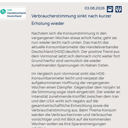
HAUS- UND HEIMTEXTILIEN
03.08.2026
BEKLEIDUNG
Verbraucherstimmung sinkt nach kurzer
TESTS
Erholung wieder
BUSINESS
FAKTEN
Nachdem sich die Konsumstimmung in den
vergangenen Wochen etwas erholt hatte, geht sie
UNTERNEHMEN
STATISTICS
nun wieder leicht nach unten. Das macht das
aktuelle Konsumbarometer des Handelsverbandes
AUSSCHREIBUNGEN
Deutschland (HDE) deutlich. Der positive Trend aus
dem Vormonat setzt sich demnach nicht weiter fort.
DTV AUSSCHREIBUNGSDIENST
Grund hierfür sind vermutlich die wieder
zunehmenden Spannungen im Nahen Osten.
WISSEN
TERMINE
Im Vergleich zum Vormonat sinkt das HDE-
DAUNENCHECK
BRANCHENTERMINE
Konsumbarometer leicht und verpasst der
aufgekommenen Hoffnung der vergangenen
ADRESSEN & LINKS
Wochen einen Dämpfer. Gegenüber dem Vorjahr ist
die Stimmung sogar stark eingetrübt. Der wieder an
LABELS
Intensität zunehmende Konflikt zwischen dem Iran
und den USA wirkt sich negativ auf die
PUBLIKATIONEN
gesamtwirtschaftliche Entwicklung sowie die
Verbraucherstimmung aus. Beim Thema Konsum
werden die Verbraucherinnen und Verbraucher
vorsichtiger und mit Blick auf die kommenden
Wochen wollen sie ihre Sparanstrengungen