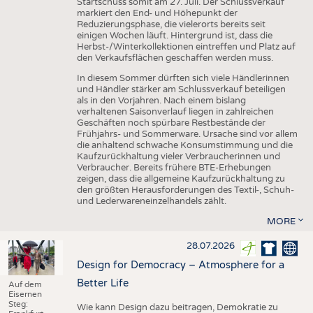
Startschuss somit am 27. Juli. Der Schlussverkauf
markiert den End- und Höhepunkt der
Reduzierungsphase, die vielerorts bereits seit
einigen Wochen läuft. Hintergrund ist, dass die
Herbst-/Winterkollektionen eintreffen und Platz auf
den Verkaufsflächen geschaffen werden muss.
In diesem Sommer dürften sich viele Händlerinnen
und Händler stärker am Schlussverkauf beteiligen
als in den Vorjahren. Nach einem bislang
verhaltenen Saisonverlauf liegen in zahlreichen
Geschäften noch spürbare Restbestände der
Frühjahrs- und Sommerware. Ursache sind vor allem
die anhaltend schwache Konsumstimmung und die
Kaufzurückhaltung vieler Verbraucherinnen und
Verbraucher. Bereits frühere BTE-Erhebungen
zeigen, dass die allgemeine Kaufzurückhaltung zu
den größten Herausforderungen des Textil-, Schuh-
und Lederwareneinzelhandels zählt.
MORE
28.07.2026
Design for Democracy – Atmosphere for a
Better Life
Auf dem
Eisernen
Steg:
Wie kann Design dazu beitragen, Demokratie zu