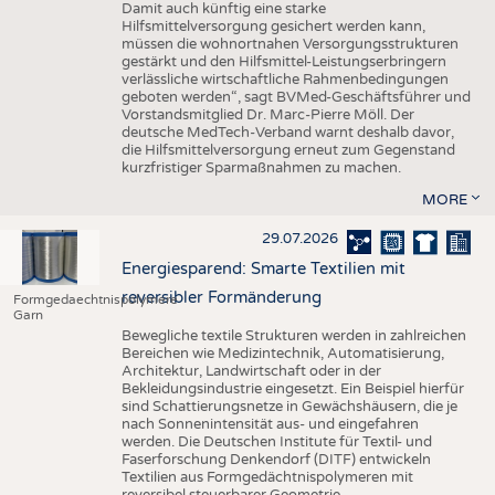
Damit auch künftig eine starke
Hilfsmittelversorgung gesichert werden kann,
müssen die wohnortnahen Versorgungsstrukturen
gestärkt und den Hilfsmittel-Leistungserbringern
verlässliche wirtschaftliche Rahmenbedingungen
geboten werden“, sagt BVMed-Geschäftsführer und
Vorstandsmitglied Dr. Marc-Pierre Möll. Der
deutsche MedTech-Verband warnt deshalb davor,
die Hilfsmittelversorgung erneut zum Gegenstand
kurzfristiger Sparmaßnahmen zu machen.
MORE
29.07.2026
Energiesparend: Smarte Textilien mit
reversibler Formänderung
Formgedaechtnispolymere
Garn
Bewegliche textile Strukturen werden in zahlreichen
Bereichen wie Medizintechnik, Automatisierung,
Architektur, Landwirtschaft oder in der
Bekleidungsindustrie eingesetzt. Ein Beispiel hierfür
sind Schattierungsnetze in Gewächshäusern, die je
nach Sonnenintensität aus- und eingefahren
werden. Die Deutschen Institute für Textil- und
Faserforschung Denkendorf (DITF) entwickeln
Textilien aus Formgedächtnispolymeren mit