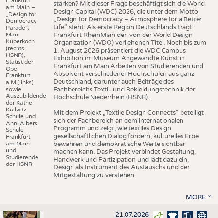
Frankfurt
stärken? Mit dieser Frage beschäftigt sich die World
am Main –
Design Capital (WDC) 2026, die unter dem Motto
„Design for
„Design for Democracy – Atmosphere for a Better
Democracy
Life“ steht. Als erste Region Deutschlands trägt
Parade“:
Marc
Frankfurt RheinMain den von der World Design
Küperkoch
Organization (WDO) verliehenen Titel. Noch bis zum
(rechts,
1. August 2026 präsentiert die WDC Campus
HSNR),
Exhibition im Museum Angewandte Kunst in
Statist der
Frankfurt am Main Arbeiten von Studierenden und
Oper
Absolvent verschiedener Hochschulen aus ganz
Frankfurt
Deutschland, darunter auch Beiträge des
a.M.(links)
sowie
Fachbereichs Textil- und Bekleidungstechnik der
Auszubildende
Hochschule Niederrhein (HSNR).
der Käthe-
Kollwitz
Mit dem Projekt „Textile Design Connects“ beteiligt
Schule und
sich der Fachbereich an dem internationalen
Anni Albers
Programm und zeigt, wie textiles Design
Schule
gesellschaftlichen Dialog fördern, kulturelles Erbe
Frankfurt
am Main
bewahren und demokratische Werte sichtbar
und
machen kann. Das Projekt verbindet Gestaltung,
Studierende
Handwerk und Partizipation und lädt dazu ein,
der HSNR.
Design als Instrument des Austauschs und der
Mitgestaltung zu verstehen.
MORE
21.07.2026