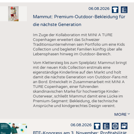
HAUS- UND HEIMTEXTILIEN
06.08.2026
BEKLEIDUNG
Mammut: Premium-Outdoor-Bekleidung für
TESTS
die nächste Generation
BUSINESS
FAKTEN
Im Zuge der Kollaboration mit MINI A TURE
Copenhagen erweitert das Schweizer
UNTERNEHMEN
STATISTICS
Traditionsunternehmen sein Portfolio um eine Kids
Collection und begleitet Familien künftig über alle
AUSSCHREIBUNGEN
Lebensphasen hinweg im Outdoor-Bereich.
DTV AUSSCHREIBUNGSDIENST
Vom Klettersteig bis zum Spielplatz: Mammut bringt
mit der neuen Kids Collection erstmals eine
WISSEN
TERMINE
eigenständige Kinderlinie auf den Markt und holt
damit die nächste Generation von Outdoor-Fans mit
DAUNENCHECK
BRANCHENTERMINE
an Bord. Entwickelt in Zusammenarbeit mit MINI A
TURE Copenhagen, einer führenden
ADRESSEN & LINKS
skandinavischen Marke für hochwertige Kinder-
Outerwear, schließt Mammut damit eine Lücke im
LABELS
Premium-Segment: Bekleidung, die technische
Ansprüche und kindgerechtes Design vereint.
PUBLIKATIONEN
MORE
06.08.2026
BTE-Kongress am 3. November: Profitabilität