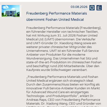
HAUS- UND HEIMTEXTILIEN
03.08.2026
BEKLEIDUNG
Freudenberg Performance Materials
TESTS
übernimmt Foshan United Medical
BUSINESS
FAKTEN
Freudenberg Performance Materials (Freudenberg),
ein führender Hersteller von technischen Textilien,
UNTERNEHMEN
STATISTICS
hat mit Wirkung zum 31. Juli 2026 Foshan United
Medical Ltd. (UMT) übernommen. Die Verkäufer
AUSSCHREIBUNGEN
sind UMT-Gründer Dr. Xiaodong Wang sowie ein
weiterer privater chinesischer Mitgründer des
DTV AUSSCHREIBUNGSDIENST
Unternehmens. UMT ist ein führender Full-Service
Anbieter von Produkten für die moderne
WISSEN
TERMINE
Wundversorgung. Das Unternehmen hat Sitz und
state-of-the-art-Produktion im chinesischen Foshan
DAUNENCHECK
BRANCHENTERMINE
und beschäftigt rund 200 Mitarbeitende. Über den
Kaufpreis wurde Stillschweigen vereinbart.
ADRESSEN & LINKS
„Freudenberg Performance Materials und Foshan
LABELS
United Medical ergänzen sich strategisch ideal.
Durch den Zusammenschluss bieten wir künftig als
PUBLIKATIONEN
innovativer Full-Service-Anbieter Kunden im Markt
für Advanced Wound Care ein einzigartiges
Technologie- und Produktportfolio“, erklärt Dr.
Andreas Raps, CEO von Freudenberg Performance
Materials. Dr. Xiadong Wang, CEO und Gründer von