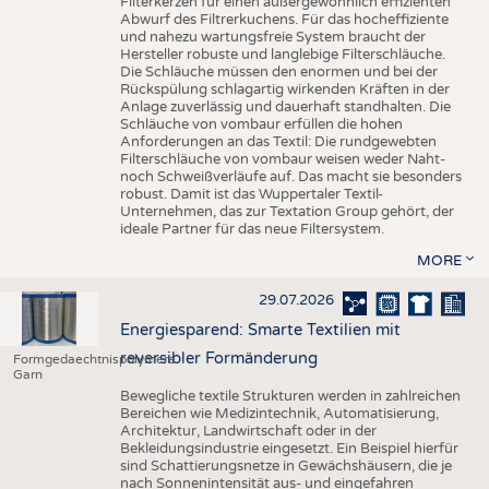
Filterkerzen für einen außergewöhnlich effizienten
Abwurf des Filtrerkuchens. Für das hocheffiziente
und nahezu wartungsfreie System braucht der
Hersteller robuste und langlebige Filterschläuche.
Die Schläuche müssen den enormen und bei der
Rückspülung schlagartig wirkenden Kräften in der
Anlage zuverlässig und dauerhaft standhalten. Die
Schläuche von vombaur erfüllen die hohen
Anforderungen an das Textil: Die rundgewebten
Filterschläuche von vombaur weisen weder Naht-
noch Schweißverläufe auf. Das macht sie besonders
robust. Damit ist das Wuppertaler Textil-
Unternehmen, das zur Textation Group gehört, der
ideale Partner für das neue Filtersystem.
MORE
29.07.2026
Energiesparend: Smarte Textilien mit
reversibler Formänderung
Formgedaechtnispolymere
Garn
Bewegliche textile Strukturen werden in zahlreichen
Bereichen wie Medizintechnik, Automatisierung,
Architektur, Landwirtschaft oder in der
Bekleidungsindustrie eingesetzt. Ein Beispiel hierfür
sind Schattierungsnetze in Gewächshäusern, die je
nach Sonnenintensität aus- und eingefahren