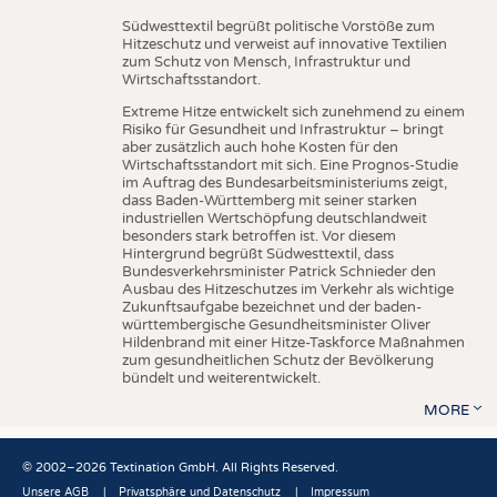
Südwesttextil begrüßt politische Vorstöße zum
Hitzeschutz und verweist auf innovative Textilien
zum Schutz von Mensch, Infrastruktur und
Wirtschaftsstandort.
Extreme Hitze entwickelt sich zunehmend zu einem
Risiko für Gesundheit und Infrastruktur – bringt
aber zusätzlich auch hohe Kosten für den
Wirtschaftsstandort mit sich. Eine Prognos-Studie
im Auftrag des Bundesarbeitsministeriums zeigt,
dass Baden-Württemberg mit seiner starken
industriellen Wertschöpfung deutschlandweit
besonders stark betroffen ist. Vor diesem
Hintergrund begrüßt Südwesttextil, dass
Bundesverkehrsminister Patrick Schnieder den
Ausbau des Hitzeschutzes im Verkehr als wichtige
Zukunftsaufgabe bezeichnet und der baden-
württembergische Gesundheitsminister Oliver
Hildenbrand mit einer Hitze-Taskforce Maßnahmen
zum gesundheitlichen Schutz der Bevölkerung
bündelt und weiterentwickelt.
MORE
© 2002–2026 Textination GmbH. All Rights Reserved.
Unsere AGB
Privatsphäre und Datenschutz
Impressum