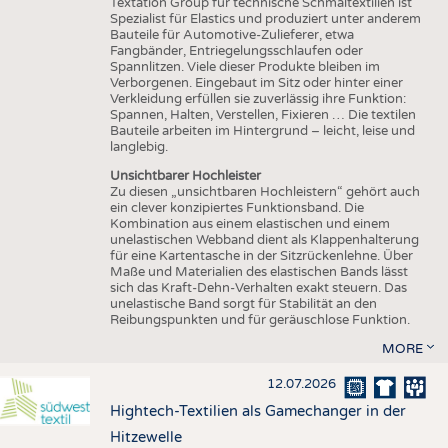
Textation Group für technische Schmaltextilien ist
Spezialist für Elastics und produziert unter anderem
Bauteile für Automotive-Zulieferer, etwa
Fangbänder, Entriegelungsschlaufen oder
Spannlitzen. Viele dieser Produkte bleiben im
Verborgenen. Eingebaut im Sitz oder hinter einer
Verkleidung erfüllen sie zuverlässig ihre Funktion:
Spannen, Halten, Verstellen, Fixieren … Die textilen
Bauteile arbeiten im Hintergrund – leicht, leise und
langlebig.
Unsichtbarer Hochleister
Zu diesen „unsichtbaren Hochleistern“ gehört auch
ein clever konzipiertes Funktionsband. Die
Kombination aus einem elastischen und einem
unelastischen Webband dient als Klappenhalterung
für eine Kartentasche in der Sitzrückenlehne. Über
Maße und Materialien des elastischen Bands lässt
sich das Kraft-Dehn-Verhalten exakt steuern. Das
unelastische Band sorgt für Stabilität an den
Reibungspunkten und für geräuschlose Funktion.
MORE
12.07.2026
Hightech-Textilien als Gamechanger in der
Hitzewelle