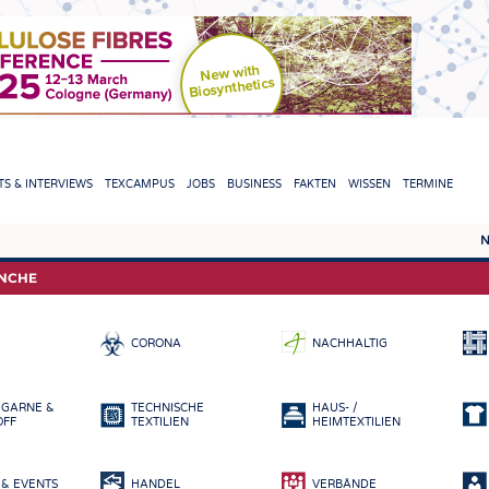
TION
S & INTERVIEWS
TEXCAMPUS
JOBS
BUSINESS
FAKTEN
WISSEN
TERMINE
N
REPORTS & INTERVIEWS
TEXC
ANCHE
TEXTINATION NEWSLINE
ROHS
CORONA
NACHHALTIG
TEXTILE LEADERSHIP
FASE
GARN
 GARNE &
TECHNISCHE
HAUS- /
GEWE
OFF
TEXTILIEN
HEIMTEXTILIEN
GESTR
& EVENTS
HANDEL
VERBÄNDE
VLIES