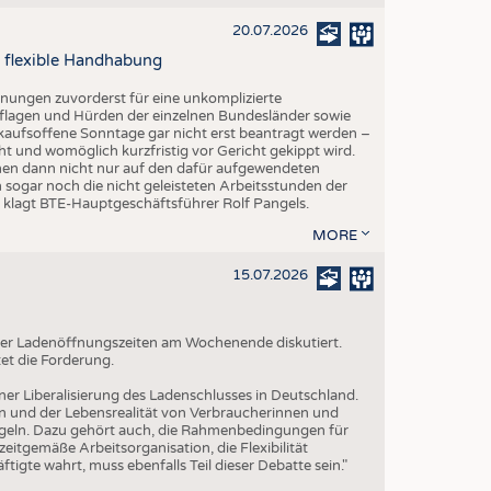
20.07.2026
 flexible Handhabung
fnungen zuvorderst für eine unkomplizierte
lagen und Hürden der einzelnen Bundesländer sowie
kaufsoffene Sonntage gar nicht erst beantragt werden –
ht und womöglich kurzfristig vor Gericht gekippt wird.
hmen dann nicht nur auf den dafür aufgewendeten
 sogar noch die nicht geleisteten Arbeitsstunden der
", klagt BTE-Hauptgeschäftsführer Rolf Pangels.
MORE
15.07.2026
g der Ladenöffnungszeiten am Wochenende diskutiert.
et die Forderung.
iner Liberalisierung des Ladenschlusses in Deutschland.
n und der Lebensrealität von Verbraucherinnen und
geln. Dazu gehört auch, die Rahmenbedingungen für
itgemäße Arbeitsorganisation, die Flexibilität
tigte wahrt, muss ebenfalls Teil dieser Debatte sein."