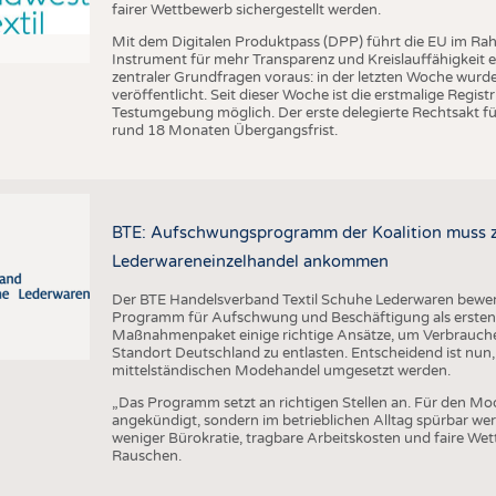
fairer Wettbewerb sichergestellt werden.
Mit dem Digitalen Produktpass (DPP) führt die EU im Ra
Instrument für mehr Transparenz und Kreislauffähigkeit 
zentraler Grundfragen voraus: in der letzten Woche wu
veröffentlicht. Seit dieser Woche ist die erstmalige Regis
Testumgebung möglich. Der erste delegierte Rechtsakt für
rund 18 Monaten Übergangsfrist.
BTE: Aufschwungsprogramm der Koalition muss zü
Lederwareneinzelhandel ankommen
Der BTE Handelsverband Textil Schuhe Lederwaren bewert
Programm für Aufschwung und Beschäftigung als ersten w
Maßnahmenpaket einige richtige Ansätze, um Verbrauch
Standort Deutschland zu entlasten. Entscheidend ist nun,
mittelständischen Modehandel umgesetzt werden.
„Das Programm setzt an richtigen Stellen an. Für den Mo
angekündigt, sondern im betrieblichen Alltag spürbar w
weniger Bürokratie, tragbare Arbeitskosten und faire We
Rauschen.