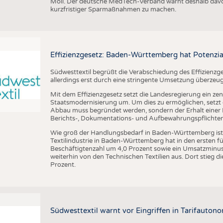
Möll. Der deutsche MedTech-Verband warnt deshalb davo
kurzfristiger Sparmaßnahmen zu machen.
Effizienzgesetz: Baden-Württemberg hat Potenzia
Südwesttextil begrüßt die Verabschiedung des Effizienzge
allerdings erst durch eine stringente Umsetzung überzeu
Mit dem Effizienzgesetz setzt die Landesregierung ein zen
Staatsmodernisierung um. Um dies zu ermöglichen, setzt di
Abbau muss begründet werden, sondern der Erhalt einer R
Berichts-, Dokumentations- und Aufbewahrungspflichten a
Wie groß der Handlungsbedarf in Baden-Württemberg ist, ze
Textilindustrie in Baden-Württemberg hat in den ersten 
Beschäftigtenzahl um 4,0 Prozent sowie ein Umsatzminus 
weiterhin von den Technischen Textilien aus. Dort stieg
Prozent.
Südwesttextil warnt vor Eingriffen in Tarifautono