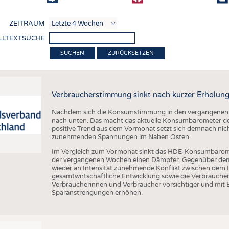
COMP
ZEITRAUM
VERE
LLTEXTSUCHE
TEXT
ZURÜCKSETZEN
SENS
RECY
Verbraucherstimmung sinkt nach kurzer Erholung
NACH
Nachdem sich die Konsumstimmung in den vergangenen Wo
KREI
nach unten. Das macht das aktuelle Konsumbarometer de
positive Trend aus dem Vormonat setzt sich demnach nicht
TECHN
zunehmenden Spannungen im Nahen Osten.
SMART
Im Vergleich zum Vormonat sinkt das HDE-Konsumbarom
der vergangenen Wochen einen Dämpfer. Gegenüber dem V
MEDI
wieder an Intensität zunehmende Konflikt zwischen dem I
gesamtwirtschaftliche Entwicklung sowie die Verbrauc
HAUS-
Verbraucherinnen und Verbraucher vorsichtiger und mit 
Sparanstrengungen erhöhen.
BEKL
TESTS