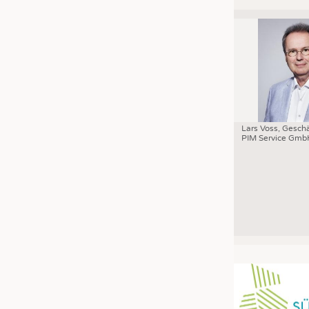
Lars Voss, Geschä
PIM Service Gmb