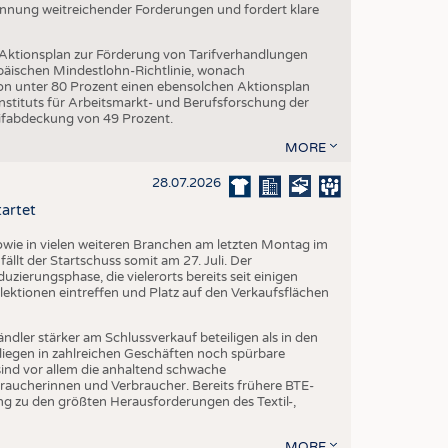
Nennung weitreichender Forderungen und fordert klare
 Aktionsplan zur Förderung von Tarifverhandlungen
päischen Mindestlohn-Richtlinie, wonach
von unter 80 Prozent einen ebensolchen Aktionsplan
stituts für Arbeitsmarkt- und Berufsforschung der
rifabdeckung von 49 Prozent.
MORE
28.07.2026
tartet
ie in vielen weiteren Branchen am letzten Montag im
fällt der Startschuss somit am 27. Juli. Der
ierungsphase, die vielerorts bereits seit einigen
lektionen eintreffen und Platz auf den Verkaufsflächen
dler stärker am Schlussverkauf beteiligen als in den
liegen in zahlreichen Geschäften noch spürbare
ind vor allem die anhaltend schwache
aucherinnen und Verbraucher. Bereits frühere BTE-
g zu den größten Herausforderungen des Textil-,
MORE