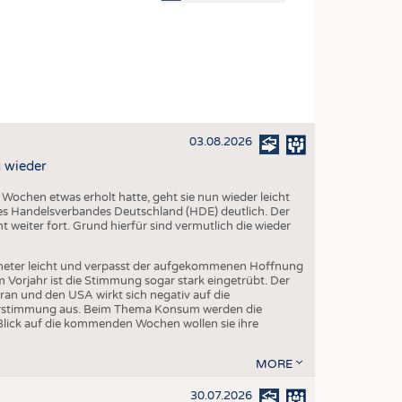
OSITES
DLUNG
ILMASCHINENBAU
ORIK
03.08.2026
CLING
 wieder
HALTIGKEIT
chen etwas erholt hatte, geht sie nun wieder leicht
SLAUFWIRTSCHAFT
s Handelsverbandes Deutschland (HDE) deutlich. Der
 weiter fort. Grund hierfür sind vermutlich die wieder
ISCHE TEXTILIEN
 TEXTILES
eter leicht und verpasst der aufgekommenen Hoffnung
orjahr ist die Stimmung sogar stark eingetrübt. Der
ZIN
ran und den USA wirkt sich negativ auf die
herstimmung aus. Beim Thema Konsum werden die
 UND HEIMTEXTILIEN
Blick auf die kommenden Wochen wollen sie ihre
EIDUNG
MORE
30.07.2026