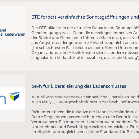
BTE fordert vereinfachte Sonntagsöffnungen und
Der BTE plädiert in der aktuellen Debatte um Sonntagsöf
Genehmigungspraxis. Denn die derzeitigen immensen Auf
der Städte und Gemeinden führen vielfach dazu, dass ver
aus Angst, dass der geforderte Anlassbezug nicht ausreic
„Im schlechtesten Fall bleiben die betroffenen Unterne
Organisations- und Arbeitskosten sitzen, sondern müssen
eingeplanten Verkaufskräfte bezahlen, das ist ein Unding
bevh für Liberalisierung des Ladenschlusses
Aktuell wird eine bundesweit einheitliche Liberalisierun
Alien Mulyk, Hauptgeschäftsführerin des bevh, befürwort
"Wir unterstützen die Initiative der Handelsverbände zu e
Starre Regelungen passen nicht mehr zu den Bedürfnisse
Verbrauchern. Ein moderner Handel braucht moderne Re
Unternehmen und Beschäftigte weiterzuentwickeln. Eine ze
ermöglicht und zugleich verlässliche Standards für Beschäf