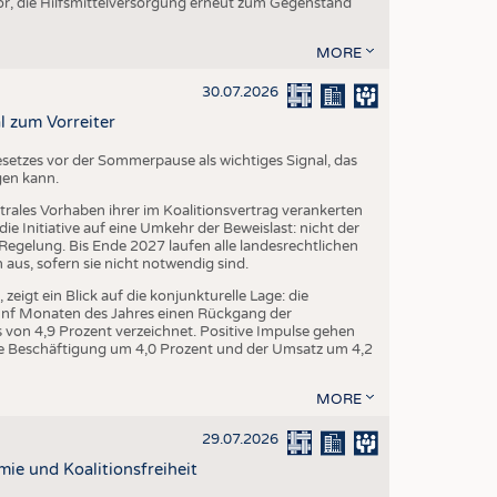
r, die Hilfsmittelversorgung erneut zum Gegenstand
MORE
30.07.2026
l zum Vorreiter
setzes vor der Sommerpause als wichtiges Signal, das
gen kann.
trales Vorhaben ihrer im Koalitionsvertrag verankerten
e Initiative auf eine Umkehr der Beweislast: nicht der
egelung. Bis Ende 2027 laufen alle landesrechtlichen
us, sofern sie nicht notwendig sind.
igt ein Blick auf die konjunkturelle Lage: die
fünf Monaten des Jahres einen Rückgang der
von 4,9 Prozent verzeichnet. Positive Impulse gehen
 die Beschäftigung um 4,0 Prozent und der Umsatz um 4,2
MORE
29.07.2026
mie und Koalitionsfreiheit