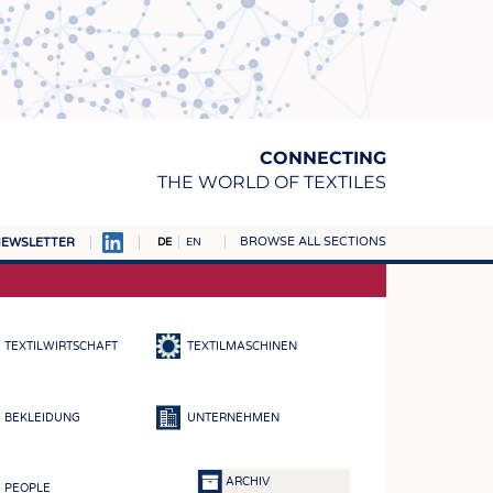
CONNECTING
THE WORLD OF TEXTILES
BROWSE ALL SECTIONS
EWSLETTER
DE
EN
AMPUS
TOFFE
TEXTILWIRTSCHAFT
TEXTILMASCHINEN
RN
E
BEKLEIDUNG
UNTERNEHMEN
BE
ICKE & GEWIRKE
ARCHIV
PEOPLE
STOFFE