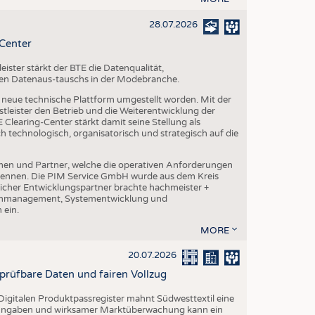
28.07.2026
-Center
ster stärkt der BTE die Datenqualität,
chen Datenaus-tauschs in der Modebranche.
ne neue technische Plattform umgestellt worden. Mit der
leister den Betrieb und die Weiterentwicklung der
Clearing-Center stärkt damit seine Stellung als
h technologisch, organisatorisch und strategisch auf die
en und Partner, welche die operativen Anforderungen
 kennen. Die PIM Service GmbH wurde aus dem Kreis
cher Entwicklungspartner brachte hachmeister +
atenmanagement, Systementwicklung und
 ein.
MORE
20.07.2026
rprüfbare Daten und fairen Vollzug
igitalen Produktpassregister mahnt Südwesttextil eine
n Angaben und wirksamer Marktüberwachung kann ein