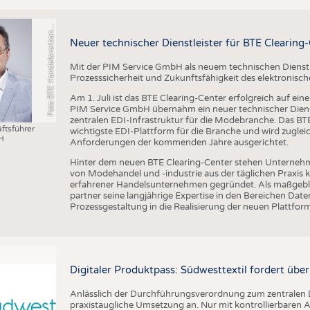
o
t
o
B
T
E
H
a
n
d
e
l
s
v
e
r
b
a
d
T
e
x
t
i
l
S
c
h
u
h
e
L
e
d
e
r
w
a
r
e
F
n
n
Neuer technischer Dienstleister für BTE Clearing
Mit der PIM Service GmbH als neuem technischen Dienstlei
Prozesssicherheit und Zukunftsfähigkeit des elektronis
Am 1. Juli ist das BTE Clearing-Center erfolgreich auf ei
PIM Service GmbH übernahm ein neuer technischer Dienst
zentralen EDI-Infrastruktur für die Modebranche. Das BTE 
ftsführer
wichtigste EDI-Plattform für die Branche und wird zugleic
H
Anforderungen der kommenden Jahre ausgerichtet.
Hinter dem neuen BTE Clearing-Center stehen Unternehm
von Modehandel und -industrie aus der täglichen Praxis
erfahrener Handelsunternehmen gegründet. Als maßgebli
partner seine langjährige Expertise in den Bereichen D
Prozessgestaltung in die Realisierung der neuen Plattform
Digitaler Produktpass: Südwesttextil fordert übe
Anlässlich der Durchführungsverordnung zum zentralen D
praxistaugliche Umsetzung an. Nur mit kontrollierbare