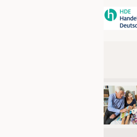
JOBS
STELLENMARKT
KRÜGER PERSONAL HEADHUN
PRAKTIKA & AUSBILDUNGEN
WISSEN
DAUNENCHECK
ADRESSEN & LINKS
LABELS
PUBLIKATIONEN