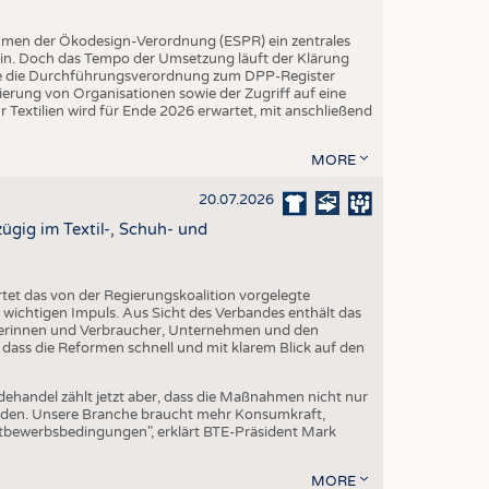
hmen der Ökodesign-Verordnung (ESPR) ein zentrales
ein. Doch das Tempo der Umsetzung läuft der Klärung
rde die Durchführungsverordnung zum DPP-Register
trierung von Organisationen sowie der Zugriff auf eine
 Textilien wird für Ende 2026 erwartet, mit anschließend
MORE
20.07.2026
gig im Textil-, Schuh- und
et das von der Regierungskoalition vorgelegte
ichtigen Impuls. Aus Sicht des Verbandes enthält das
erinnen und Verbraucher, Unternehmen und den
 dass die Reformen schnell und mit klarem Blick auf den
dehandel zählt jetzt aber, dass die Maßnahmen nicht nur
erden. Unsere Branche braucht mehr Konsumkraft,
ttbewerbsbedingungen", erklärt BTE-Präsident Mark
MORE