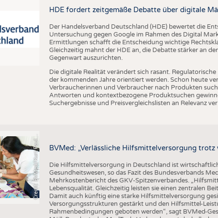
BUSINESS
FAKT
HDE fordert zeitgemäße Debatte über digitale Mä
UNTERNEHMEN
STATI
Der Handelsverband Deutschland (HDE) bewertet die En
TING
AUSSCHREIBUNGEN
Untersuchung gegen Google im Rahmen des Digital Market
Ermittlungen schafft die Entscheidung wichtige Rechtsk
DTV AUSSCHREIBUNGSDIENST
Gleichzeitig mahnt der HDE an, die Debatte stärker an d
Gegenwart auszurichten.
TERMINE
Die digitale Realität verändert sich rasant. Regulatoris
BRANCHENTERMINE
der kommenden Jahre orientiert werden. Schon heute verän
Verbraucherinnen und Verbraucher nach Produkten suche
Antworten und kontextbezogene Produktsuchen gewinne
Suchergebnisse und Preisvergleichslisten an Relevanz verl
C
r
e
d
i
t
:
B
V
M
e
d
/
K
u
r
t
P
a
u
u
s
l
BVMed: „Verlässliche Hilfsmittelversorgung trot
Die Hilfsmittelversorgung in Deutschland ist wirtschaftlic
Gesundheitswesen, so das Fazit des Bundesverbands Med
Mehrkostenbericht des GKV-Spitzenverbandes. „Hilfsmitte
Lebensqualität. Gleichzeitig leisten sie einen zentralen 
Damit auch künftig eine starke Hilfsmittelversorgung g
Versorgungsstrukturen gestärkt und den Hilfsmittel-Leistu
Rahmenbedingungen geboten werden“, sagt BVMed-Geschä