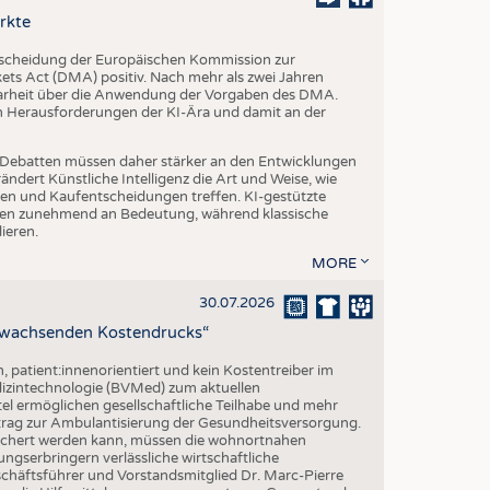
EN
rkte
STICS
tscheidung der Europäischen Kommission zur
s Act (DMA) positiv. Nach mehr als zwei Jahren
larheit über die Anwendung der Vorgaben des DMA.
en Herausforderungen der KI-Ära und damit an der
che Debatten müssen daher stärker an den Entwicklungen
dert Künstliche Intelligenz die Art und Weise, wie
n und Kaufentscheidungen treffen. KI-gestützte
n zunehmend an Bedeutung, während klassische
ieren.
MORE
30.07.2026
z wachsenden Kostendrucks“
h, patient:innenorientiert und kein Kostentreiber im
izintechnologie (BVMed) zum aktuellen
l ermöglichen gesellschaftliche Teilhabe und mehr
Beitrag zur Ambulantisierung der Gesundheitsversorgung.
esichert werden kann, müssen die wohnortnahen
ngserbringern verlässliche wirtschaftliche
ftsführer und Vorstandsmitglied Dr. Marc-Pierre