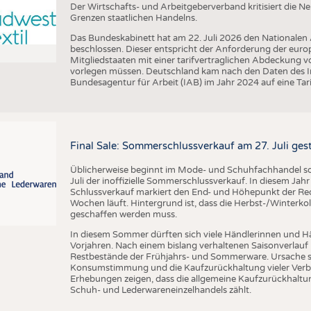
Der Wirtschafts- und Arbeitgeberverband kritisiert die 
Grenzen staatlichen Handelns.
Das Bundeskabinett hat am 22. Juli 2026 den Nationalen
beschlossen. Dieser entspricht der Anforderung der euro
Mitgliedstaaten mit einer tarifvertraglichen Abdeckung 
vorlegen müssen. Deutschland kam nach den Daten des In
Bundesagentur für Arbeit (IAB) im Jahr 2024 auf eine Ta
Final Sale: Sommerschlussverkauf am 27. Juli ges
Üblicherweise beginnt im Mode- und Schuhfachhandel sow
Juli der inoffizielle Sommerschlussverkauf. In diesem Jahr 
Schlussverkauf markiert den End- und Höhepunkt der Reduz
Wochen läuft. Hintergrund ist, dass die Herbst-/Winterkol
geschaffen werden muss.
In diesem Sommer dürften sich viele Händlerinnen und Hän
Vorjahren. Nach einem bislang verhaltenen Saisonverlauf 
Restbestände der Frühjahrs- und Sommerware. Ursache s
Konsumstimmung und die Kaufzurückhaltung vieler Verbr
Erhebungen zeigen, dass die allgemeine Kaufzurückhaltun
Schuh- und Lederwareneinzelhandels zählt.