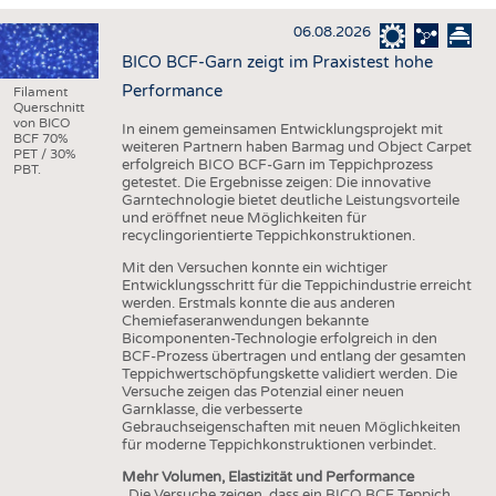
HAUS- UND HEIMTEXTILIEN
06.08.2026
BEKLEIDUNG
BICO BCF-Garn zeigt im Praxistest hohe
TESTS
Performance
Filament
Querschnitt
BUSINESS
FAKTEN
von BICO
In einem gemeinsamen Entwicklungsprojekt mit
BCF 70%
weiteren Partnern haben Barmag und Object Carpet
UNTERNEHMEN
STATISTICS
PET / 30%
erfolgreich BICO BCF-Garn im Teppichprozess
PBT.
getestet. Die Ergebnisse zeigen: Die innovative
AUSSCHREIBUNGEN
Garntechnologie bietet deutliche Leistungsvorteile
und eröffnet neue Möglichkeiten für
DTV AUSSCHREIBUNGSDIENST
recyclingorientierte Teppichkonstruktionen.
WISSEN
TERMINE
Mit den Versuchen konnte ein wichtiger
Entwicklungsschritt für die Teppichindustrie erreicht
DAUNENCHECK
BRANCHENTERMINE
werden. Erstmals konnte die aus anderen
Chemiefaseranwendungen bekannte
ADRESSEN & LINKS
Bicomponenten-Technologie erfolgreich in den
BCF-Prozess übertragen und entlang der gesamten
LABELS
Teppichwertschöpfungskette validiert werden. Die
Versuche zeigen das Potenzial einer neuen
PUBLIKATIONEN
Garnklasse, die verbesserte
Gebrauchseigenschaften mit neuen Möglichkeiten
für moderne Teppichkonstruktionen verbindet.
Mehr Volumen, Elastizität und Performance
„Die Versuche zeigen, dass ein BICO BCF Teppich