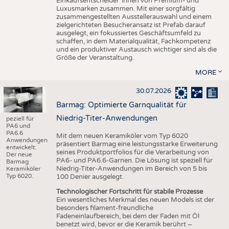
Einkaufsentscheider*innen von Premium- und
Luxusmarken zusammen. Mit einer sorgfältig
zusammengestellten Ausstellerauswahl und einem
zielgerichteten Besucheransatz ist Prefab darauf
ausgelegt, ein fokussiertes Geschäftsumfeld zu
schaffen, in dem Materialqualität, Fachkompetenz
und ein produktiver Austausch wichtiger sind als die
Größe der Veranstaltung.
MORE
30.07.2026
Barmag: Optimierte Garnqualität für
Niedrig-Titer-Anwendungen
peziell für
PA6 und
PA6.6
Mit dem neuen Keramiköler vom Typ 6020
Anwendungen
präsentiert Barmag eine leistungsstarke Erweiterung
entwickelt:
seines Produktportfolios für die Verarbeitung von
Der neue
PA6- und PA6.6-Garnen. Die Lösung ist speziell für
Barmag
Niedrig-Titer-Anwendungen im Bereich von 5 bis
Keramiköler
Typ 6020.
100 Denier ausgelegt.
Technologischer Fortschritt für stabile Prozesse
Ein wesentliches Merkmal des neuen Models ist der
besonders filament-freundliche
Fadeneinlaufbereich, bei dem der Faden mit Öl
benetzt wird, bevor er die Keramik berührt –