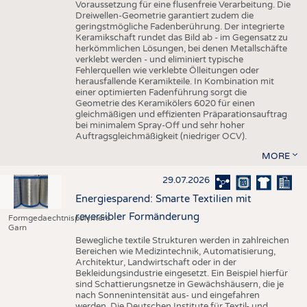
Voraussetzung für eine flusenfreie Verarbeitung. Die
Dreiwellen-Geometrie garantiert zudem die
geringstmögliche Fadenberührung. Der integrierte
Keramikschaft rundet das Bild ab - im Gegensatz zu
herkömmlichen Lösungen, bei denen Metallschäfte
verklebt werden - und eliminiert typische
Fehlerquellen wie verklebte Ölleitungen oder
herausfallende Keramikteile. In Kombination mit
einer optimierten Fadenführung sorgt die
Geometrie des Keramikölers 6020 für einen
gleichmäßigen und effizienten Präparationsauftrag
bei minimalem Spray-Off und sehr hoher
Auftragsgleichmäßigkeit (niedriger OCV).
MORE
29.07.2026
Energiesparend: Smarte Textilien mit
reversibler Formänderung
Formgedaechtnispolymere
Garn
Bewegliche textile Strukturen werden in zahlreichen
Bereichen wie Medizintechnik, Automatisierung,
Architektur, Landwirtschaft oder in der
Bekleidungsindustrie eingesetzt. Ein Beispiel hierfür
sind Schattierungsnetze in Gewächshäusern, die je
nach Sonnenintensität aus- und eingefahren
werden. Die Deutschen Institute für Textil- und