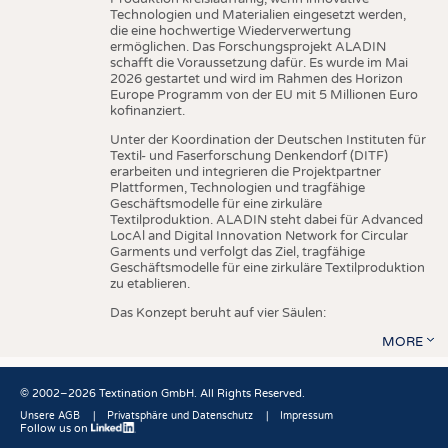
Technologien und Materialien eingesetzt werden,
die eine hochwertige Wiederverwertung
ermöglichen. Das Forschungsprojekt ALADIN
schafft die Voraussetzung dafür. Es wurde im Mai
2026 gestartet und wird im Rahmen des Horizon
Europe Programm von der EU mit 5 Millionen Euro
kofinanziert.
Unter der Koordination der Deutschen Instituten für
Textil- und Faserforschung Denkendorf (DITF)
erarbeiten und integrieren die Projektpartner
Plattformen, Technologien und tragfähige
Geschäftsmodelle für eine zirkuläre
Textilproduktion. ALADIN steht dabei für Advanced
LocAl and Digital Innovation Network for Circular
Garments und verfolgt das Ziel, tragfähige
Geschäftsmodelle für eine zirkuläre Textilproduktion
zu etablieren.
Das Konzept beruht auf vier Säulen:
MORE
© 2002–2026 Textination GmbH. All Rights Reserved.
Unsere AGB
Privatsphäre und Datenschutz
Impressum
Follow us on
Fußbereich