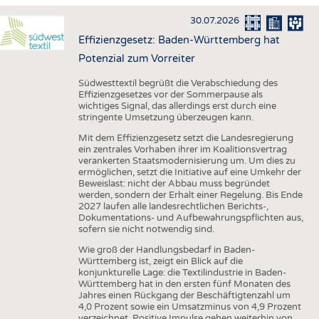
HAUS- UND HEIMTEXTILIEN
30.07.2026
BEKLEIDUNG
Effizienzgesetz: Baden-Württemberg hat
TESTS
Potenzial zum Vorreiter
BUSINESS
FAKTEN
Südwesttextil begrüßt die Verabschiedung des
Effizienzgesetzes vor der Sommerpause als
UNTERNEHMEN
STATISTICS
wichtiges Signal, das allerdings erst durch eine
stringente Umsetzung überzeugen kann.
AUSSCHREIBUNGEN
Mit dem Effizienzgesetz setzt die Landesregierung
DTV AUSSCHREIBUNGSDIENST
ein zentrales Vorhaben ihrer im Koalitionsvertrag
verankerten Staatsmodernisierung um. Um dies zu
WISSEN
TERMINE
ermöglichen, setzt die Initiative auf eine Umkehr der
Beweislast: nicht der Abbau muss begründet
DAUNENCHECK
BRANCHENTERMINE
werden, sondern der Erhalt einer Regelung. Bis Ende
2027 laufen alle landesrechtlichen Berichts-,
ADRESSEN & LINKS
Dokumentations- und Aufbewahrungspflichten aus,
sofern sie nicht notwendig sind.
LABELS
Wie groß der Handlungsbedarf in Baden-
PUBLIKATIONEN
Württemberg ist, zeigt ein Blick auf die
konjunkturelle Lage: die Textilindustrie in Baden-
Württemberg hat in den ersten fünf Monaten des
Jahres einen Rückgang der Beschäftigtenzahl um
4,0 Prozent sowie ein Umsatzminus von 4,9 Prozent
verzeichnet. Positive Impulse gehen weiterhin von