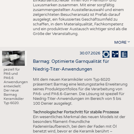
Einkaufsentscheider*innen von Premium- und
Luxusmarken zusammen. Mit einer sorgfältig
zusammengestellten Ausstellerauswahl und einem
zielgerichteten Besucheransatz ist Prefab darauf
ausgelegt, ein fokussiertes Geschäftsumfeld zu
schaffen, in dem Materialqualität, Fachkompetenz
und ein produktiver Austausch wichtiger sind als die
Größe der Veranstaltung.
MORE
30.07.2026
Barmag: Optimierte Garnqualität für
Niedrig-Titer-Anwendungen
peziell für
PA6 und
PA6.6
Mit dem neuen Keramiköler vom Typ 6020
Anwendungen
präsentiert Barmag eine leistungsstarke Erweiterung
entwickelt:
seines Produktportfolios für die Verarbeitung von
Der neue
PA6- und PA6.6-Garnen. Die Lösung ist speziell für
Barmag
Niedrig-Titer-Anwendungen im Bereich von 5 bis
Keramiköler
Typ 6020.
100 Denier ausgelegt.
Technologischer Fortschritt für stabile Prozesse
Ein wesentliches Merkmal des neuen Models ist der
besonders filament-freundliche
Fadeneinlaufbereich, bei dem der Faden mit Öl
benetzt wird, bevor er die Keramik berührt –