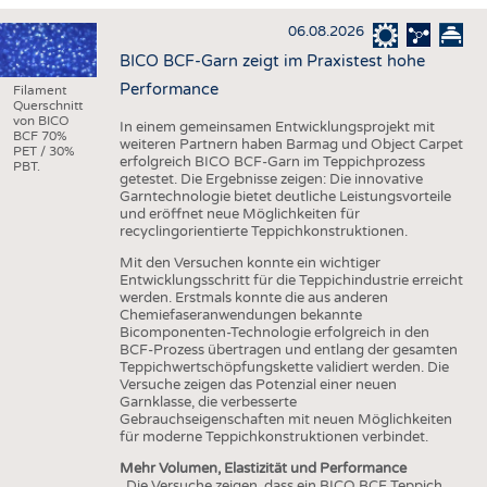
HAUS- UND HEIMTEXTILIEN
06.08.2026
BEKLEIDUNG
BICO BCF-Garn zeigt im Praxistest hohe
TESTS
Performance
Filament
Querschnitt
BUSINESS
FAKTEN
von BICO
In einem gemeinsamen Entwicklungsprojekt mit
BCF 70%
weiteren Partnern haben Barmag und Object Carpet
UNTERNEHMEN
STATISTICS
PET / 30%
erfolgreich BICO BCF-Garn im Teppichprozess
PBT.
getestet. Die Ergebnisse zeigen: Die innovative
AUSSCHREIBUNGEN
Garntechnologie bietet deutliche Leistungsvorteile
und eröffnet neue Möglichkeiten für
DTV AUSSCHREIBUNGSDIENST
recyclingorientierte Teppichkonstruktionen.
WISSEN
TERMINE
Mit den Versuchen konnte ein wichtiger
Entwicklungsschritt für die Teppichindustrie erreicht
DAUNENCHECK
BRANCHENTERMINE
werden. Erstmals konnte die aus anderen
Chemiefaseranwendungen bekannte
ADRESSEN & LINKS
Bicomponenten-Technologie erfolgreich in den
BCF-Prozess übertragen und entlang der gesamten
LABELS
Teppichwertschöpfungskette validiert werden. Die
Versuche zeigen das Potenzial einer neuen
PUBLIKATIONEN
Garnklasse, die verbesserte
Gebrauchseigenschaften mit neuen Möglichkeiten
für moderne Teppichkonstruktionen verbindet.
Mehr Volumen, Elastizität und Performance
„Die Versuche zeigen, dass ein BICO BCF Teppich