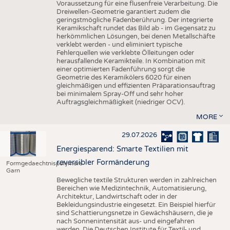
Voraussetzung für eine flusenfreie Verarbeitung. Die
Dreiwellen-Geometrie garantiert zudem die
geringstmögliche Fadenberührung. Der integrierte
Keramikschaft rundet das Bild ab - im Gegensatz zu
herkömmlichen Lösungen, bei denen Metallschäfte
verklebt werden - und eliminiert typische
Fehlerquellen wie verklebte Ölleitungen oder
herausfallende Keramikteile. In Kombination mit
einer optimierten Fadenführung sorgt die
Geometrie des Keramikölers 6020 für einen
gleichmäßigen und effizienten Präparationsauftrag
bei minimalem Spray-Off und sehr hoher
Auftragsgleichmäßigkeit (niedriger OCV).
MORE
29.07.2026
Energiesparend: Smarte Textilien mit
reversibler Formänderung
Formgedaechtnispolymere
Garn
Bewegliche textile Strukturen werden in zahlreichen
Bereichen wie Medizintechnik, Automatisierung,
Architektur, Landwirtschaft oder in der
Bekleidungsindustrie eingesetzt. Ein Beispiel hierfür
sind Schattierungsnetze in Gewächshäusern, die je
nach Sonnenintensität aus- und eingefahren
werden. Die Deutschen Institute für Textil- und