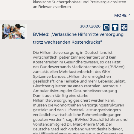
klassische Suchergebnisse und Preisvergleichslisten
an Relevanz verlieren.
MORE
30.07.2026
BVMed: „Verlässliche Hilfsmittelversorgung
trotz wachsenden Kostendrucks“
Die Hilfsmittelversorgung in Deutschland ist
wirtschaftlich, patient:innenorientiert und kein
Kostentreiber im Gesundheitswesen, so das Fazit
des Bundesverbands Medizintechnologie (BVMed)
zum aktuellen Mehrkostenbericht des GKV-
Spitzenverbandes. „Hilfsmittel ermöglichen
gesellschaftliche Teilhabe und mehr Lebensqualität.
Gleichzeitig leisten sie einen zentralen Beitrag zur
Ambulantisierung der Gesundheitsversorgung.
Damit auch künftig eine starke
Hilfsmittelversorgung gesichert werden kann,
müssen die wohnortnahen Versorgungsstrukturen
gestärkt und den Hilfsmittel-Leistungserbringern
verlässliche wirtschaftliche Rahmenbedingungen
geboten werden“, sagt BVMed-Geschäftsführer und
Vorstandsmitglied Dr. Marc-Pierre Möll. Der
deutsche MedTech-Verband warnt deshalb davor,
die Hilfsmittelversorgung erneut zum Gegenstand