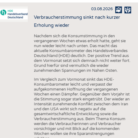
HAUS- UND HEIMTEXTILIEN
03.08.2026
BEKLEIDUNG
Verbraucherstimmung sinkt nach kurzer
TESTS
Erholung wieder
BUSINESS
FAKTEN
Nachdem sich die Konsumstimmung in den
vergangenen Wochen etwas erholt hatte, geht sie
UNTERNEHMEN
STATISTICS
nun wieder leicht nach unten. Das macht das
aktuelle Konsumbarometer des Handelsverbandes
AUSSCHREIBUNGEN
Deutschland (HDE) deutlich. Der positive Trend aus
dem Vormonat setzt sich demnach nicht weiter fort.
DTV AUSSCHREIBUNGSDIENST
Grund hierfür sind vermutlich die wieder
zunehmenden Spannungen im Nahen Osten.
WISSEN
TERMINE
Im Vergleich zum Vormonat sinkt das HDE-
DAUNENCHECK
BRANCHENTERMINE
Konsumbarometer leicht und verpasst der
aufgekommenen Hoffnung der vergangenen
ADRESSEN & LINKS
Wochen einen Dämpfer. Gegenüber dem Vorjahr ist
die Stimmung sogar stark eingetrübt. Der wieder an
LABELS
Intensität zunehmende Konflikt zwischen dem Iran
und den USA wirkt sich negativ auf die
PUBLIKATIONEN
gesamtwirtschaftliche Entwicklung sowie die
Verbraucherstimmung aus. Beim Thema Konsum
werden die Verbraucherinnen und Verbraucher
vorsichtiger und mit Blick auf die kommenden
Wochen wollen sie ihre Sparanstrengungen