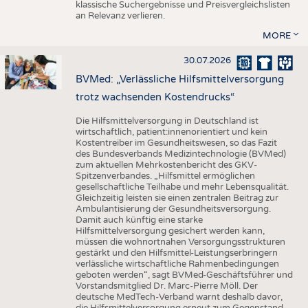
klassische Suchergebnisse und Preisvergleichslisten
an Relevanz verlieren.
MORE
30.07.2026
BVMed: „Verlässliche Hilfsmittelversorgung
trotz wachsenden Kostendrucks“
Die Hilfsmittelversorgung in Deutschland ist
wirtschaftlich, patient:innenorientiert und kein
Kostentreiber im Gesundheitswesen, so das Fazit
des Bundesverbands Medizintechnologie (BVMed)
zum aktuellen Mehrkostenbericht des GKV-
Spitzenverbandes. „Hilfsmittel ermöglichen
gesellschaftliche Teilhabe und mehr Lebensqualität.
Gleichzeitig leisten sie einen zentralen Beitrag zur
Ambulantisierung der Gesundheitsversorgung.
Damit auch künftig eine starke
Hilfsmittelversorgung gesichert werden kann,
müssen die wohnortnahen Versorgungsstrukturen
gestärkt und den Hilfsmittel-Leistungserbringern
verlässliche wirtschaftliche Rahmenbedingungen
geboten werden“, sagt BVMed-Geschäftsführer und
Vorstandsmitglied Dr. Marc-Pierre Möll. Der
deutsche MedTech-Verband warnt deshalb davor,
die Hilfsmittelversorgung erneut zum Gegenstand