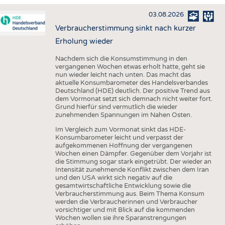
HAUS- UND HEIMTEXTILIEN
03.08.2026
BEKLEIDUNG
Verbraucherstimmung sinkt nach kurzer
TESTS
Erholung wieder
BUSINESS
FAKTEN
Nachdem sich die Konsumstimmung in den
vergangenen Wochen etwas erholt hatte, geht sie
UNTERNEHMEN
STATISTICS
nun wieder leicht nach unten. Das macht das
aktuelle Konsumbarometer des Handelsverbandes
AUSSCHREIBUNGEN
Deutschland (HDE) deutlich. Der positive Trend aus
dem Vormonat setzt sich demnach nicht weiter fort.
DTV AUSSCHREIBUNGSDIENST
Grund hierfür sind vermutlich die wieder
zunehmenden Spannungen im Nahen Osten.
WISSEN
TERMINE
Im Vergleich zum Vormonat sinkt das HDE-
DAUNENCHECK
BRANCHENTERMINE
Konsumbarometer leicht und verpasst der
aufgekommenen Hoffnung der vergangenen
ADRESSEN & LINKS
Wochen einen Dämpfer. Gegenüber dem Vorjahr ist
die Stimmung sogar stark eingetrübt. Der wieder an
LABELS
Intensität zunehmende Konflikt zwischen dem Iran
und den USA wirkt sich negativ auf die
PUBLIKATIONEN
gesamtwirtschaftliche Entwicklung sowie die
Verbraucherstimmung aus. Beim Thema Konsum
werden die Verbraucherinnen und Verbraucher
vorsichtiger und mit Blick auf die kommenden
Wochen wollen sie ihre Sparanstrengungen