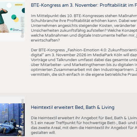
BUSINESS
FAKT
BTE-Kongress am 3. November: Profitabilität im 
UNTERNEHMEN
STATI
Im Mittelpunkt des 10. BTE-Kongresses stehen Maßnahmen
Grafik (c) BTE
Schuhbranche ihre Profitabilität erhöhen kann. Dabei wer
TING
AUSSCHREIBUNGEN
Unternehmen angesichts steigender Kosten, veränderter 
Unsicherheiten zukunftsfähig aufstellen? Welche Konzepte
DTV AUSSCHREIBUNGSDIENST
welche Maßnahmen und digitale Instrumente helfen mir, j
TERMINE
erwirtschaften?
BRANCHENTERMINE
Der BTE-Kongress „Fashion-Emotion 4.0: Zukunftsorienti
digital“ am 3. November 2026 im MediaPark Köln will dazu
Vorträge und Talkrunden umfasst dabei das gesamte un
über Mitarbeiter- und Marketingthemen bis zu digitalen 
optimierten Zusammenarbeit mit den Industriepartnern. Z
vermitteln, die sich einfach in die eigene betriebliche Praxi
(c) Messe Frankfurt, Sutera
Heimtextil erweitert Bed, Bath & Living
Die Heimtextil erweitert ihr Angebot für Bed, Bath & Livi
5.1 ein neuer Treffpunkt für hochwertige Bett-, Bad- und L
das zweite Areal, mit dem die Heimtextil ihr Angebot für 
gestalten will.