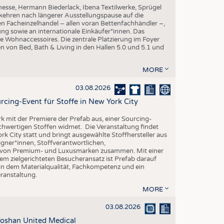
esse, Hermann Biederlack, Ibena Textilwerke, Sprügel
ehren nach längerer Ausstellungspause auf die
en Facheinzelhandel – allen voran Bettenfachhändler –,
ng sowie an internationale Einkäufer*innen. Das
e Wohnaccessoires. Die zentrale Platzierung im Foyer
n von Bed, Bath & Living in den Hallen 5.0 und 5.1 und
MORE
03.08.2026
rcing-Event für Stoffe in New York City
rk mit der Premiere der Prefab aus, einer Sourcing-
ochwertigen Stoffen widmet. Die Veranstaltung findet
k City statt und bringt ausgewählte Stoffhersteller aus
gner*innen, Stoffverantwortlichen,
n von Premium- und Luxusmarken zusammen. Mit einer
em zielgerichteten Besucheransatz ist Prefab darauf
 in dem Materialqualität, Fachkompetenz und ein
eranstaltung.
MORE
03.08.2026
oshan United Medical