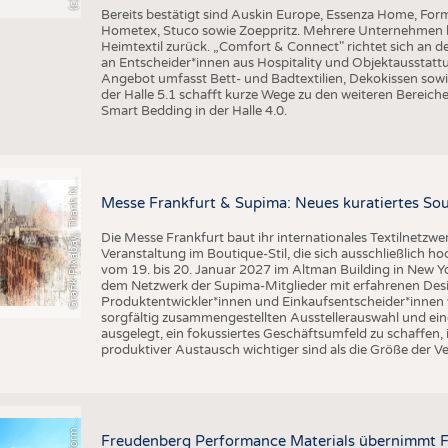
Bereits bestätigt sind Auskin Europe, Essenza Home, Form
Hometex, Stuco sowie Zoeppritz. Mehrere Unternehmen k
Heimtextil zurück. „Comfort & Connect" richtet sich an d
an Entscheider*innen aus Hospitality und Objektausstattu
Angebot umfasst Bett- und Badtextilien, Dekokissen sowi
der Halle 5.1 schafft kurze Wege zu den weiteren Bereiche
Smart Bedding in der Halle 4.0.
r
a
f
i
k
P
i
x
a
b
a
y
,
T
h
a
n
h
g
u
y
e
n
S
l
G
q
N
Messe Frankfurt & Supima: Neues kuratiertes Sou
Die Messe Frankfurt baut ihr internationales Textilnetzwe
Veranstaltung im Boutique-Stil, die sich ausschließlich h
vom 19. bis 20. Januar 2027 im Altman Building in New Yor
dem Netzwerk der Supima-Mitglieder mit erfahrenen Desi
Produktentwickler*innen und Einkaufsentscheider*inne
sorgfältig zusammengestellten Ausstellerauswahl und ein
ausgelegt, ein fokussiertes Geschäftsumfeld zu schaffen,
produktiver Austausch wichtiger sind als die Größe der V
©
n
s
Freudenberg Performance Materials übernimmt F