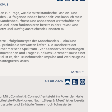
EN
Fokus
STICS
 zur Frage, wie die mittelständische Fashion- und
den u.a. folgende Inhalte behandelt: Wie kann ich mein
Kundenbedürfnisse und anhaltender wirtschaftlicher
 und Ideen funktionieren bereits in der Praxis? Und
etzt und künftig ausreichende Renditen zu
erte Erfolgskonzepte des Modehandels – lokal und
 praktikable Antworten liefern. Die Bandbreite der
ternehmerische Spektrum - von Standortverbesserungen
Innovationen und Fragen rund ums Sortiment sowie einer
iel ist es, den Teilnehmenden Impulse und Werkzeuge zu
s integrieren lassen.
MORE
04.08.2026
ng: Mit „Comfort & Connect" entsteht im Foyer der Halle
ifestyle-Kollektionen. Nach „Sleep & Meet" ist es bereits
Aussteller und Einkäufer*innen noch fokussierter