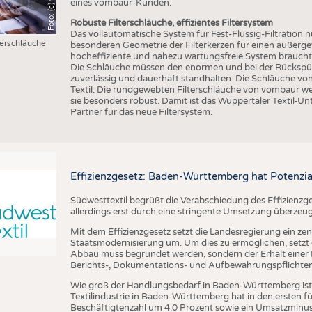
eines vombaur-Kunden.
Robuste Filterschläuche, effizientes Filtersystem
Das vollautomatische System für Fest-Flüssig-Filtration n
erschläuche
besonderen Geometrie der Filterkerzen für einen außergew
hocheffiziente und nahezu wartungsfreie System braucht d
Die Schläuche müssen den enormen und bei der Rückspülu
zuverlässig und dauerhaft standhalten. Die Schläuche v
Textil: Die rundgewebten Filterschläuche von vombaur w
sie besonders robust. Damit ist das Wuppertaler Textil-Un
Partner für das neue Filtersystem.
Effizienzgesetz: Baden-Württemberg hat Potenzia
Südwesttextil begrüßt die Verabschiedung des Effizienzge
allerdings erst durch eine stringente Umsetzung überzeu
Mit dem Effizienzgesetz setzt die Landesregierung ein zen
Staatsmodernisierung um. Um dies zu ermöglichen, setzt di
Abbau muss begründet werden, sondern der Erhalt einer R
Berichts-, Dokumentations- und Aufbewahrungspflichten a
Wie groß der Handlungsbedarf in Baden-Württemberg ist, ze
Textilindustrie in Baden-Württemberg hat in den ersten 
Beschäftigtenzahl um 4,0 Prozent sowie ein Umsatzminus 