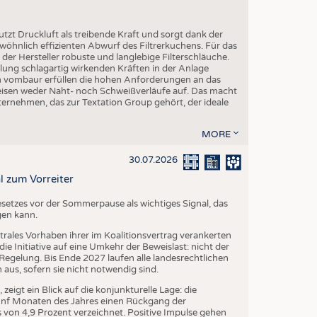
utzt Druckluft als treibende Kraft und sorgt dank der
öhnlich effizienten Abwurf des Filtrerkuchens. Für das
er Hersteller robuste und langlebige Filterschläuche.
ng schlagartig wirkenden Kräften in der Anlage
on vombaur erfüllen die hohen Anforderungen an das
eisen weder Naht- noch Schweißverläufe auf. Das macht
ternehmen, das zur Textation Group gehört, der ideale
MORE
30.07.2026
l zum Vorreiter
setzes vor der Sommerpause als wichtiges Signal, das
gen kann.
trales Vorhaben ihrer im Koalitionsvertrag verankerten
e Initiative auf eine Umkehr der Beweislast: nicht der
egelung. Bis Ende 2027 laufen alle landesrechtlichen
us, sofern sie nicht notwendig sind.
igt ein Blick auf die konjunkturelle Lage: die
fünf Monaten des Jahres einen Rückgang der
von 4,9 Prozent verzeichnet. Positive Impulse gehen