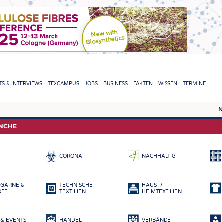
TION
S & INTERVIEWS
TEXCAMPUS
JOBS
BUSINESS
FAKTEN
WISSEN
TERMINE
N
REPORTS & INTERVIEWS
TEXC
ANCHE
TEXTINATION NEWSLINE
ROHS
CORONA
NACHHALTIG
TEXTILE LEADERSHIP
FASE
GARN
 GARNE &
TECHNISCHE
HAUS- /
GEWE
OFF
TEXTILIEN
HEIMTEXTILIEN
GESTR
& EVENTS
HANDEL
VERBÄNDE
VLIES