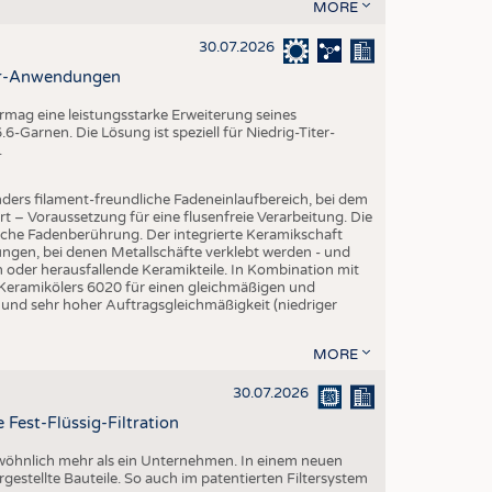
MORE
30.07.2026
ter-Anwendungen
mag eine leistungsstarke Erweiterung seines
-Garnen. Die Lösung ist speziell für Niedrig-Titer-
.
ders filament-freundliche Fadeneinlaufbereich, bei dem
rt – Voraussetzung für eine flusenfreie Verarbeitung. Die
iche Fadenberührung. Der integrierte Keramikschaft
ngen, bei denen Metallschäfte verklebt werden - und
en oder herausfallende Keramikteile. In Kombination mit
 Keramikölers 6020 für einen gleichmäßigen und
 und sehr hoher Auftragsgleichmäßigkeit (niedriger
MORE
30.07.2026
 Fest-Flüssig-Filtration
ewöhnlich mehr als ein Unternehmen. In einem neuen
rgestellte Bauteile. So auch im patentierten Filtersystem