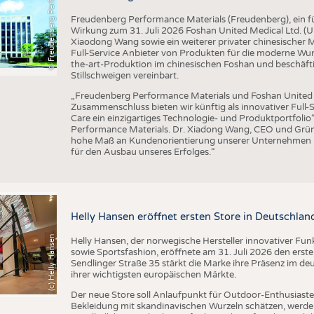
F
r
e
u
d
e
n
b
e
r
g
P
e
r
f
o
r
a
c
e
M
a
t
e
r
i
a
l
m
Freudenberg Performance Materials (Freudenberg), ein füh
Wirkung zum 31. Juli 2026 Foshan United Medical Ltd. 
Xiaodong Wang sowie ein weiterer privater chinesischer
Full-Service Anbieter von Produkten für die moderne Wu
the-art-Produktion im chinesischen Foshan und beschäft
Stillschweigen vereinbart.
„Freudenberg Performance Materials und Foshan United M
Zusammenschluss bieten wir künftig als innovativer Ful
Care ein einzigartiges Technologie- und Produktportfolio
Performance Materials. Dr. Xiadong Wang, CEO und Grün
hohe Maß an Kundenorientierung unserer Unternehmen pa
für den Ausbau unseres Erfolges.“
Helly Hansen eröffnet ersten Store in Deutschlan
(c) Helly Hansen
Helly Hansen, der norwegische Hersteller innovativer Fu
sowie Sportsfashion, eröffnete am 31. Juli 2026 den erst
Sendlinger Straße 35 stärkt die Marke ihre Präsenz im de
ihrer wichtigsten europäischen Märkte.
Der neue Store soll Anlaufpunkt für Outdoor-Enthusiasten
Bekleidung mit skandinavischen Wurzeln schätzen, werde