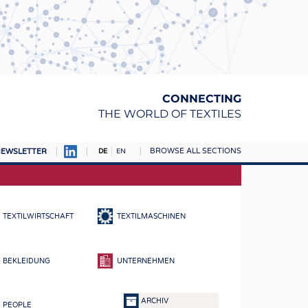
CONNECTING
THE WORLD OF TEXTILES
BROWSE ALL SECTIONS
EWSLETTER
DE
EN
AMPUS
TOFFE
TEXTILWIRTSCHAFT
TEXTILMASCHINEN
RN
E
BEKLEIDUNG
UNTERNEHMEN
BE
ICKE & GEWIRKE
ARCHIV
PEOPLE
STOFFE