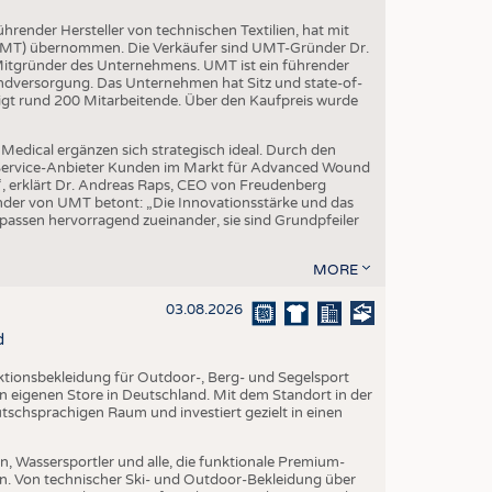
render Hersteller von technischen Textilien, hat mit
(UMT) übernommen. Die Verkäufer sind UMT-Gründer Dr.
 Mitgründer des Unternehmens. UMT ist ein führender
ndversorgung. Das Unternehmen hat Sitz und state-of-
igt rund 200 Mitarbeitende. Über den Kaufpreis wurde
edical ergänzen sich strategisch ideal. Durch den
l-Service-Anbieter Kunden im Markt für Advanced Wound
“, erklärt Dr. Andreas Raps, CEO von Freudenberg
der von UMT betont: „Die Innovationsstärke und das
ssen hervorragend zueinander, sie sind Grundpfeiler
MORE
03.08.2026
d
nktionsbekleidung für Outdoor-, Berg- und Segelsport
en eigenen Store in Deutschland. Mit dem Standort in der
utschsprachigen Raum und investiert gezielt in einen
, Wassersportler und alle, die funktionale Premium-
n. Von technischer Ski- und Outdoor-Bekleidung über