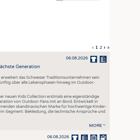
OSITES
DLUNG
ILMASCHINENBAU
ORIK
Vorherige
‹
Aktuelle
1
Seite
2
Nächste
›
Letzte
»
CLING
Seite
Seite
Seite
Seite
06.08.2026
HALTIGKEIT
ächste Generation
SLAUFWIRTSCHAFT
erweitert das Schweizer Traditionsunternehmen sein
ISCHE TEXTILIEN
 künftig über alle Lebensphasen hinweg im Outdoor-
 TEXTILES
er neuen Kids Collection erstmals eine eigenständige
ZIN
eration von Outdoor-Fans mit an Bord. Entwickelt in
renden skandinavischen Marke für hochwertige Kinder-
 UND HEIMTEXTILIEN
um-Segment: Bekleidung, die technische Ansprüche und
EIDUNG
MORE
06.08.2026