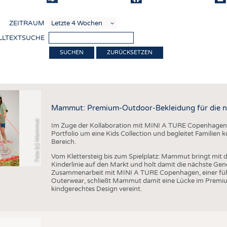
COMP
ZEITRAUM
VERE
LLTEXTSUCHE
TEXT
ZURÜCKSETZEN
SENS
ierung
RECY
NACH
Mammut: Premium-Outdoor-Bekleidung für die n
KREI
Foto (c) Mammut
Im Zuge der Kollaboration mit MINI A TURE Copenhagen 
TECHN
Portfolio um eine Kids Collection und begleitet Familien
Bereich.
SMART
Vom Klettersteig bis zum Spielplatz: Mammut bringt mit d
MEDI
Kinderlinie auf den Markt und holt damit die nächste Gen
Zusammenarbeit mit MINI A TURE Copenhagen, einer füh
HAUS-
Outerwear, schließt Mammut damit eine Lücke im Premi
kindgerechtes Design vereint.
BEKL
TESTS