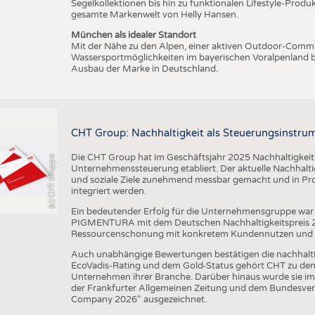
Segelkollektionen bis hin zu funktionalen Lifestyle-Prod
gesamte Markenwelt von Helly Hansen.
München als idealer Standort
Mit der Nähe zu den Alpen, einer aktiven Outdoor-Commun
Wassersportmöglichkeiten im bayerischen Voralpenland b
Ausbau der Marke in Deutschland.
CHT Group: Nachhaltigkeit als Steuerungsinstru
Die CHT Group hat im Geschäftsjahr 2025 Nachhaltigkeit we
(c) CHT Gruppe
Unternehmenssteuerung etabliert. Der aktuelle Nachhaltigk
und soziale Ziele zunehmend messbar gemacht und in Pr
integriert werden.
Ein bedeutender Erfolg für die Unternehmensgruppe war 
PIGMENTURA mit dem Deutschen Nachhaltigkeitspreis 202
Ressourcenschonung mit konkretem Kundennutzen und unt
Auch unabhängige Bewertungen bestätigen die nachhalt
EcoVadis-Rating und dem Gold-Status gehört CHT zu den 
Unternehmen ihrer Branche. Darüber hinaus wurde sie im
der Frankfurter Allgemeinen Zeitung und dem Bundesver
Company 2026“ ausgezeichnet.