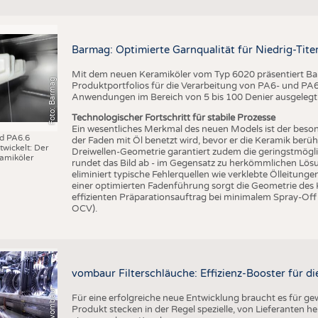
Barmag: Optimierte Garnqualität für Niedrig-Ti
Mit dem neuen Keramiköler vom Typ 6020 präsentiert Bar
Foto: Barmag
Produktportfolios für die Verarbeitung von PA6- und PA6.6
Anwendungen im Bereich von 5 bis 100 Denier ausgelegt
Technologischer Fortschritt für stabile Prozesse
Ein wesentliches Merkmal des neuen Models ist der beson
nd PA6.6
der Faden mit Öl benetzt wird, bevor er die Keramik berüh
wickelt: Der
Dreiwellen-Geometrie garantiert zudem die geringstmögl
amiköler
rundet das Bild ab - im Gegensatz zu herkömmlichen Lösu
eliminiert typische Fehlerquellen wie verklebte Ölleitung
einer optimierten Fadenführung sorgt die Geometrie des
effizienten Präparationsauftrag bei minimalem Spray-Off
OCV).
vombaur Filterschläuche: Effizienz-Booster für die
Foto: (c) vombaur
Für eine erfolgreiche neue Entwicklung braucht es für g
Produkt stecken in der Regel spezielle, von Lieferanten he