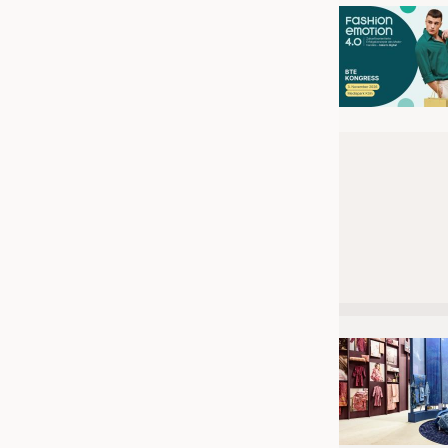
JOBS
STELLENMARKT
KRÜGER PERSONAL HEADHUN
PRAKTIKA & AUSBILDUNGEN
WISSEN
DAUNENCHECK
ADRESSEN & LINKS
LABELS
PUBLIKATIONEN