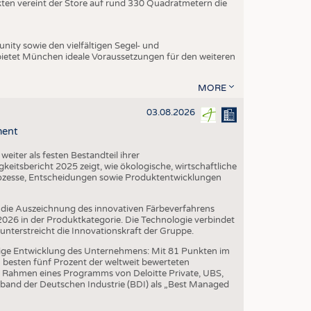
ukten vereint der Store auf rund 330 Quadratmetern die
ity sowie den vielfältigen Segel- und
ietet München ideale Voraussetzungen für den weiteren
MORE
03.08.2026
ment
iter als festen Bestandteil ihrer
eitsbericht 2025 zeigt, wie ökologische, wirtschaftliche
ozesse, Entscheidungen sowie Produktentwicklungen
die Auszeichnung des innovativen Färbeverfahrens
6 in der Produktkategorie. Die Technologie verbindet
erstreicht die Innovationskraft der Gruppe.
ige Entwicklung des Unternehmens: Mit 81 Punkten im
besten fünf Prozent der weltweit bewerteten
 Rahmen eines Programms von Deloitte Private, UBS,
band der Deutschen Industrie (BDI) als „Best Managed