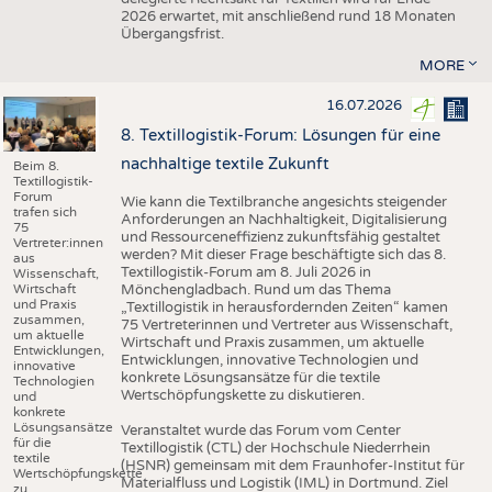
2026 erwartet, mit anschließend rund 18 Monaten
Übergangsfrist.
MORE
16.07.2026
8. Textillogistik-Forum: Lösungen für eine
nachhaltige textile Zukunft
Beim 8.
Textillogistik-
Forum
Wie kann die Textilbranche angesichts steigender
trafen sich
Anforderungen an Nachhaltigkeit, Digitalisierung
75
und Ressourceneffizienz zukunftsfähig gestaltet
Vertreter:innen
werden? Mit dieser Frage beschäftigte sich das 8.
aus
Textillogistik-Forum am 8. Juli 2026 in
Wissenschaft,
Wirtschaft
Mönchengladbach. Rund um das Thema
und Praxis
„Textillogistik in herausfordernden Zeiten“ kamen
zusammen,
75 Vertreterinnen und Vertreter aus Wissenschaft,
um aktuelle
Wirtschaft und Praxis zusammen, um aktuelle
Entwicklungen,
Entwicklungen, innovative Technologien und
innovative
konkrete Lösungsansätze für die textile
Technologien
Wertschöpfungskette zu diskutieren.
und
konkrete
Lösungsansätze
Veranstaltet wurde das Forum vom Center
für die
Textillogistik (CTL) der Hochschule Niederrhein
textile
(HSNR) gemeinsam mit dem Fraunhofer-Institut für
Wertschöpfungskette
Materialfluss und Logistik (IML) in Dortmund. Ziel
zu