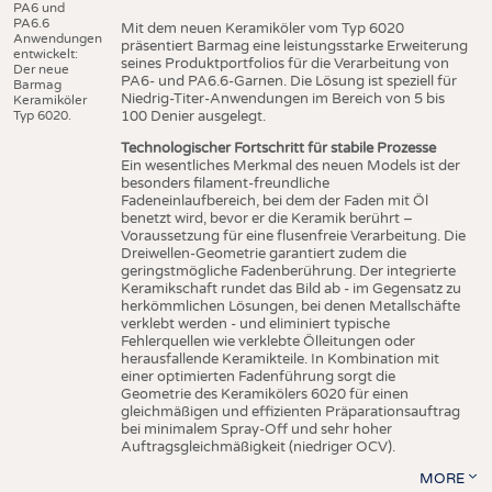
PA6 und
PA6.6
Mit dem neuen Keramiköler vom Typ 6020
Anwendungen
präsentiert Barmag eine leistungsstarke Erweiterung
entwickelt:
seines Produktportfolios für die Verarbeitung von
Der neue
PA6- und PA6.6-Garnen. Die Lösung ist speziell für
Barmag
Niedrig-Titer-Anwendungen im Bereich von 5 bis
Keramiköler
Typ 6020.
100 Denier ausgelegt.
Technologischer Fortschritt für stabile Prozesse
Ein wesentliches Merkmal des neuen Models ist der
besonders filament-freundliche
Fadeneinlaufbereich, bei dem der Faden mit Öl
benetzt wird, bevor er die Keramik berührt –
Voraussetzung für eine flusenfreie Verarbeitung. Die
Dreiwellen-Geometrie garantiert zudem die
geringstmögliche Fadenberührung. Der integrierte
Keramikschaft rundet das Bild ab - im Gegensatz zu
herkömmlichen Lösungen, bei denen Metallschäfte
verklebt werden - und eliminiert typische
Fehlerquellen wie verklebte Ölleitungen oder
herausfallende Keramikteile. In Kombination mit
einer optimierten Fadenführung sorgt die
Geometrie des Keramikölers 6020 für einen
gleichmäßigen und effizienten Präparationsauftrag
bei minimalem Spray-Off und sehr hoher
Auftragsgleichmäßigkeit (niedriger OCV).
MORE