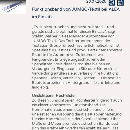
20.07.2026
Funktionsband von JUMBO-Textil bei ALEA
im Einsatz
„Es ist nicht zu sehen und nicht zu hören – und
gerade deshalb optimal für diesen Einsatz“, sagt
Stefan Wallner, Sales Manager Automotive von
JUMBO-Textil. Das Tochterunternehmen der
Textation Group für technische Schmaltextilien ist
Spezialist für Elastics und produziert unter anderem
Bauteile für Automotive-Zulieferer, etwa
Fangbänder, Entriegelungsschlaufen oder
Spannlitzen. Viele dieser Produkte bleiben im
Verborgenen. Eingebaut im Sitz oder hinter einer
Verkleidung erfüllen sie zuverlässig ihre Funktion:
Spannen, Halten, Verstellen, Fixieren … Die textilen
Bauteile arbeiten im Hintergrund – leicht, leise und
langlebig.
Unsichtbarer Hochleister
Zu diesen „unsichtbaren Hochleistern“ gehört auch
ein clever konzipiertes Funktionsband. Die
Kombination aus einem elastischen und einem
unelastischen Webband dient als Klappenhalterung
für eine Kartentasche in der Sitzrückenlehne. Über
Maße und Materialien des elastischen Bands lässt
sich das Kraft-Dehn-Verhalten exakt steuern. Das