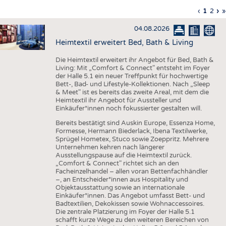
HAUS- UND HEIMTEXTILIEN
Vorherig
‹
Aktuell
1
Seite
2
Nä
›
L
»
Seitennummerierung
Seite
Seite
Sei
S
BEKLEIDUNG
04.08.2026
TESTS
Heimtextil erweitert Bed, Bath & Living
BUSINESS
FAKTEN
Die Heimtextil erweitert ihr Angebot für Bed, Bath &
Living: Mit „Comfort & Connect" entsteht im Foyer
UNTERNEHMEN
STATISTICS
der Halle 5.1 ein neuer Treffpunkt für hochwertige
Bett-, Bad- und Lifestyle-Kollektionen. Nach „Sleep
AUSSCHREIBUNGEN
& Meet" ist es bereits das zweite Areal, mit dem die
Heimtextil ihr Angebot für Aussteller und
DTV AUSSCHREIBUNGSDIENST
Einkäufer*innen noch fokussierter gestalten will.
WISSEN
TERMINE
Bereits bestätigt sind Auskin Europe, Essenza Home,
Formesse, Hermann Biederlack, Ibena Textilwerke,
DAUNENCHECK
BRANCHENTERMINE
Sprügel Hometex, Stuco sowie Zoeppritz. Mehrere
Unternehmen kehren nach längerer
ADRESSEN & LINKS
Ausstellungspause auf die Heimtextil zurück.
„Comfort & Connect" richtet sich an den
LABELS
Facheinzelhandel – allen voran Bettenfachhändler
–, an Entscheider*innen aus Hospitality und
PUBLIKATIONEN
Objektausstattung sowie an internationale
Einkäufer*innen. Das Angebot umfasst Bett- und
Badtextilien, Dekokissen sowie Wohnaccessoires.
Die zentrale Platzierung im Foyer der Halle 5.1
schafft kurze Wege zu den weiteren Bereichen von