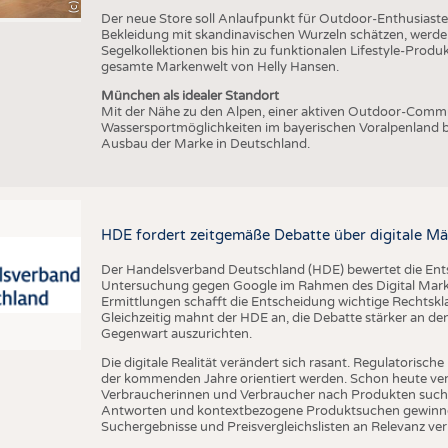
Der neue Store soll Anlaufpunkt für Outdoor-Enthusiasten
Bekleidung mit skandinavischen Wurzeln schätzen, werde
Segelkollektionen bis hin zu funktionalen Lifestyle-Prod
gesamte Markenwelt von Helly Hansen.
München als idealer Standort
Mit der Nähe zu den Alpen, einer aktiven Outdoor-Commun
Wassersportmöglichkeiten im bayerischen Voralpenland b
Ausbau der Marke in Deutschland.
HDE fordert zeitgemäße Debatte über digitale Mä
Der Handelsverband Deutschland (HDE) bewertet die En
Untersuchung gegen Google im Rahmen des Digital Market
Ermittlungen schafft die Entscheidung wichtige Rechtsk
Gleichzeitig mahnt der HDE an, die Debatte stärker an d
Gegenwart auszurichten.
Die digitale Realität verändert sich rasant. Regulatoris
der kommenden Jahre orientiert werden. Schon heute verän
Verbraucherinnen und Verbraucher nach Produkten suche
Antworten und kontextbezogene Produktsuchen gewinne
Suchergebnisse und Preisvergleichslisten an Relevanz verl