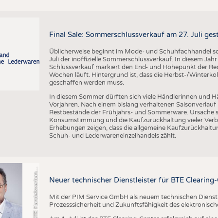
Final Sale: Sommerschlussverkauf am 27. Juli ges
Üblicherweise beginnt im Mode- und Schuhfachhandel sow
Juli der inoffizielle Sommerschlussverkauf. In diesem Jahr 
Schlussverkauf markiert den End- und Höhepunkt der Reduz
Wochen läuft. Hintergrund ist, dass die Herbst-/Winterkol
geschaffen werden muss.
In diesem Sommer dürften sich viele Händlerinnen und Hän
Vorjahren. Nach einem bislang verhaltenen Saisonverlauf 
o
t
o
B
T
E
H
a
n
d
e
l
s
v
e
r
b
a
d
T
e
x
t
i
l
S
c
h
u
h
e
L
e
d
e
r
w
a
r
e
Restbestände der Frühjahrs- und Sommerware. Ursache s
Konsumstimmung und die Kaufzurückhaltung vieler Verbr
Erhebungen zeigen, dass die allgemeine Kaufzurückhaltun
Schuh- und Lederwareneinzelhandels zählt.
F
n
n
Neuer technischer Dienstleister für BTE Clearing
Mit der PIM Service GmbH als neuem technischen Dienstlei
Prozesssicherheit und Zukunftsfähigkeit des elektronis