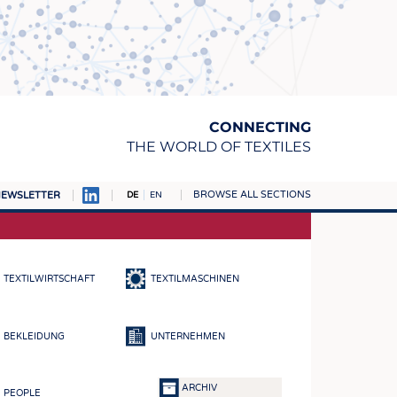
CONNECTING
THE WORLD OF TEXTILES
BROWSE ALL SECTIONS
EWSLETTER
DE
EN
AMPUS
TOFFE
TEXTILWIRTSCHAFT
TEXTILMASCHINEN
RN
E
BEKLEIDUNG
UNTERNEHMEN
BE
ICKE & GEWIRKE
ARCHIV
PEOPLE
STOFFE