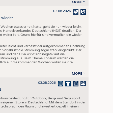
EN
MORE
STICS
03.08.2026
 wieder
chen etwas erholt hatte, geht sie nun wieder leicht
s Handelsverbandes Deutschland (HDE) deutlich. Der
 weiter fort. Grund hierfür sind vermutlich die wieder
eter leicht und verpasst der aufgekommenen Hoffnung
orjahr ist die Stimmung sogar stark eingetrübt. Der
ran und den USA wirkt sich negativ auf die
herstimmung aus. Beim Thema Konsum werden die
Blick auf die kommenden Wochen wollen sie ihre
MORE
03.08.2026
d
nktionsbekleidung für Outdoor-, Berg- und Segelsport
en eigenen Store in Deutschland. Mit dem Standort in der
utschsprachigen Raum und investiert gezielt in einen