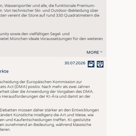
, Wassersportler und alle, die funktionale Premium-
n. Von technischer Ski- und Outdoor-Bekleidung über
ukten vereint der Store auf rund 330 Quadratmetern die
ity sowie den vielfältigen Segel- und
ietet München ideale Voraussetzungen für den weiteren
MORE
30.07.2026
rkte
tscheidung der Europäischen Kommission zur
s Act (DMA) positiv. Nach mehr als zwei Jahren
larheit über die Anwendung der Vorgaben des DMA.
en Herausforderungen der KI-Ära und damit an der
che Debatten müssen daher stärker an den Entwicklungen
dert Künstliche Intelligenz die Art und Weise, wie
n und Kaufentscheidungen treffen. KI-gestützte
n zunehmend an Bedeutung, während klassische
ieren.