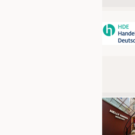
JOBS
STELLENMARKT
KRÜGER PERSONAL HEADHUN
PRAKTIKA & AUSBILDUNGEN
WISSEN
DAUNENCHECK
ADRESSEN & LINKS
LABELS
PUBLIKATIONEN