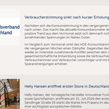
BUSINESS
FAKT
UNTERNEHMEN
STATI
TING
AUSSCHREIBUNGEN
Verbraucherstimmung sinkt nach kurzer Erholung
DTV AUSSCHREIBUNGSDIENST
Nachdem sich die Konsumstimmung in den vergangenen Wo
nach unten. Das macht das aktuelle Konsumbarometer de
TERMINE
positive Trend aus dem Vormonat setzt sich demnach nicht
zunehmenden Spannungen im Nahen Osten.
BRANCHENTERMINE
Im Vergleich zum Vormonat sinkt das HDE-Konsumbarom
der vergangenen Wochen einen Dämpfer. Gegenüber dem V
wieder an Intensität zunehmende Konflikt zwischen dem I
gesamtwirtschaftliche Entwicklung sowie die Verbrauc
Verbraucherinnen und Verbraucher vorsichtiger und mit 
Sparanstrengungen erhöhen.
Helly Hansen eröffnet ersten Store in Deutschlan
(c) Helly Hansen
Helly Hansen, der norwegische Hersteller innovativer Fu
sowie Sportsfashion, eröffnete am 31. Juli 2026 den erst
Sendlinger Straße 35 stärkt die Marke ihre Präsenz im de
ihrer wichtigsten europäischen Märkte.