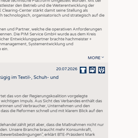
ne neue technische Plattform umgestellt worden. Mit der
leister den Betrieb und die Weiterentwicklung der
Clearing-Center stärkt damit seine Stellung als
h technologisch, organisatorisch und strategisch auf die
en und Partner, welche die operativen Anforderungen
 kennen. Die PIM Service GmbH wurde aus dem Kreis
cher Entwicklungspartner brachte hachmeister +
atenmanagement, Systementwicklung und
 ein.
MORE
20.07.2026
gig im Textil-, Schuh- und
et das von der Regierungskoalition vorgelegte
ichtigen Impuls. Aus Sicht des Verbandes enthält das
erinnen und Verbraucher, Unternehmen und den
 dass die Reformen schnell und mit klarem Blick auf den
dehandel zählt jetzt aber, dass die Maßnahmen nicht nur
erden. Unsere Branche braucht mehr Konsumkraft,
ttbewerbsbedingungen", erklärt BTE-Präsident Mark