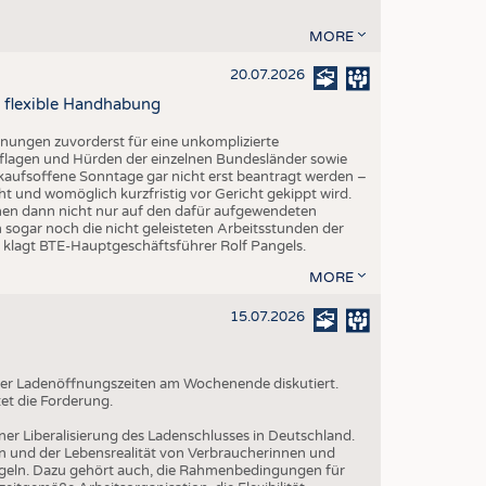
MORE
20.07.2026
 flexible Handhabung
fnungen zuvorderst für eine unkomplizierte
lagen und Hürden der einzelnen Bundesländer sowie
kaufsoffene Sonntage gar nicht erst beantragt werden –
ht und womöglich kurzfristig vor Gericht gekippt wird.
hmen dann nicht nur auf den dafür aufgewendeten
 sogar noch die nicht geleisteten Arbeitsstunden der
", klagt BTE-Hauptgeschäftsführer Rolf Pangels.
MORE
15.07.2026
g der Ladenöffnungszeiten am Wochenende diskutiert.
et die Forderung.
iner Liberalisierung des Ladenschlusses in Deutschland.
n und der Lebensrealität von Verbraucherinnen und
geln. Dazu gehört auch, die Rahmenbedingungen für