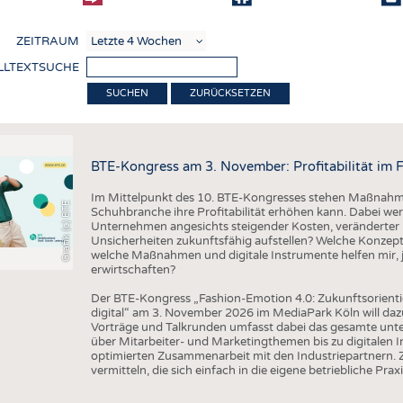
COMP
ZEITRAUM
VERE
LLTEXTSUCHE
TEXT
ZURÜCKSETZEN
SENS
RECY
BTE-Kongress am 3. November: Profitabilität im 
NACH
Im Mittelpunkt des 10. BTE-Kongresses stehen Maßnahmen
KREI
Grafik (c) BTE
Schuhbranche ihre Profitabilität erhöhen kann. Dabei wer
Unternehmen angesichts steigender Kosten, veränderter 
TECHN
Unsicherheiten zukunftsfähig aufstellen? Welche Konzepte
welche Maßnahmen und digitale Instrumente helfen mir, j
SMART
erwirtschaften?
MEDI
Der BTE-Kongress „Fashion-Emotion 4.0: Zukunftsorienti
digital“ am 3. November 2026 im MediaPark Köln will dazu
HAUS-
Vorträge und Talkrunden umfasst dabei das gesamte un
über Mitarbeiter- und Marketingthemen bis zu digitalen 
BEKL
optimierten Zusammenarbeit mit den Industriepartnern. Z
vermitteln, die sich einfach in die eigene betriebliche Praxi
TESTS