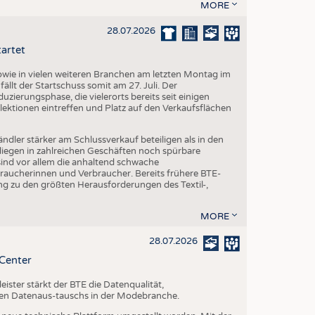
MORE
28.07.2026
tartet
ie in vielen weiteren Branchen am letzten Montag im
fällt der Startschuss somit am 27. Juli. Der
ierungsphase, die vielerorts bereits seit einigen
lektionen eintreffen und Platz auf den Verkaufsflächen
dler stärker am Schlussverkauf beteiligen als in den
liegen in zahlreichen Geschäften noch spürbare
ind vor allem die anhaltend schwache
aucherinnen und Verbraucher. Bereits frühere BTE-
g zu den größten Herausforderungen des Textil-,
MORE
28.07.2026
-Center
ster stärkt der BTE die Datenqualität,
chen Datenaus-tauschs in der Modebranche.