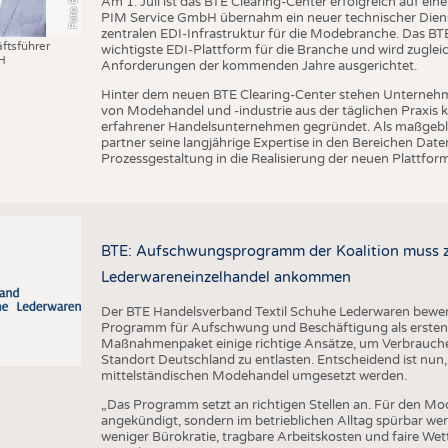
Am 1. Juli ist das BTE Clearing-Center erfolgreich auf ei
PIM Service GmbH übernahm ein neuer technischer Dienst
zentralen EDI-Infrastruktur für die Modebranche. Das BTE 
ftsführer
wichtigste EDI-Plattform für die Branche und wird zugleic
H
Anforderungen der kommenden Jahre ausgerichtet.
Hinter dem neuen BTE Clearing-Center stehen Unternehm
von Modehandel und -industrie aus der täglichen Praxis
erfahrener Handelsunternehmen gegründet. Als maßgebli
partner seine langjährige Expertise in den Bereichen D
Prozessgestaltung in die Realisierung der neuen Plattform
BTE: Aufschwungsprogramm der Koalition muss zü
Lederwareneinzelhandel ankommen
Der BTE Handelsverband Textil Schuhe Lederwaren bewert
Programm für Aufschwung und Beschäftigung als ersten w
Maßnahmenpaket einige richtige Ansätze, um Verbrauch
Standort Deutschland zu entlasten. Entscheidend ist nun,
mittelständischen Modehandel umgesetzt werden.
„Das Programm setzt an richtigen Stellen an. Für den Mo
angekündigt, sondern im betrieblichen Alltag spürbar w
weniger Bürokratie, tragbare Arbeitskosten und faire We