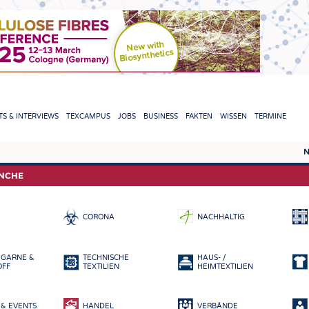
TION
S & INTERVIEWS
TEXCAMPUS
JOBS
BUSINESS
FAKTEN
WISSEN
TERMINE
N
REPORTS & INTERVIEWS
TEXC
ANCHE
TEXTINATION NEWSLINE
ROHS
CORONA
NACHHALTIG
TEXTILE LEADERSHIP
FASE
GARN
 GARNE &
TECHNISCHE
HAUS- /
GEWE
OFF
TEXTILIEN
HEIMTEXTILIEN
GESTR
& EVENTS
HANDEL
VERBÄNDE
VLIES