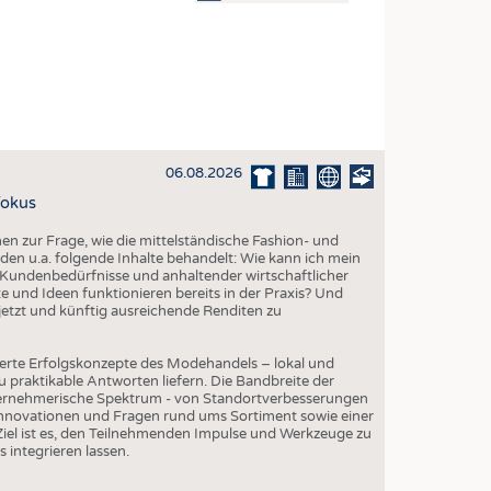
OSITES
DLUNG
ILMASCHINENBAU
ORIK
06.08.2026
CLING
Fokus
HALTIGKEIT
 zur Frage, wie die mittelständische Fashion- und
SLAUFWIRTSCHAFT
den u.a. folgende Inhalte behandelt: Wie kann ich mein
Kundenbedürfnisse und anhaltender wirtschaftlicher
ISCHE TEXTILIEN
 und Ideen funktionieren bereits in der Praxis? Und
etzt und künftig ausreichende Renditen zu
 TEXTILES
ZIN
erte Erfolgskonzepte des Modehandels – lokal und
 praktikable Antworten liefern. Die Bandbreite der
 UND HEIMTEXTILIEN
ternehmerische Spektrum - von Standortverbesserungen
Innovationen und Fragen rund ums Sortiment sowie einer
EIDUNG
iel ist es, den Teilnehmenden Impulse und Werkzeuge zu
s integrieren lassen.