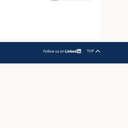
OSITES
DLUNG
ILMASCHINENBAU
ORIK
CLING
Follow us on
TOP
HALTIGKEIT
SLAUFWIRTSCHAFT
ISCHE TEXTILIEN
 TEXTILES
ZIN
 UND HEIMTEXTILIEN
EIDUNG