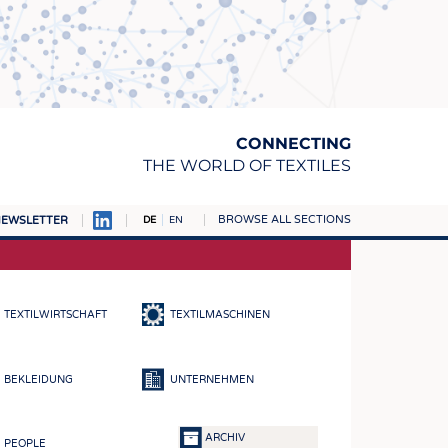
CONNECTING
THE WORLD OF TEXTILES
BROWSE ALL SECTIONS
EWSLETTER
DE
EN
AMPUS
TOFFE
TEXTILWIRTSCHAFT
TEXTILMASCHINEN
RN
E
BEKLEIDUNG
UNTERNEHMEN
BE
ICKE & GEWIRKE
ARCHIV
PEOPLE
STOFFE