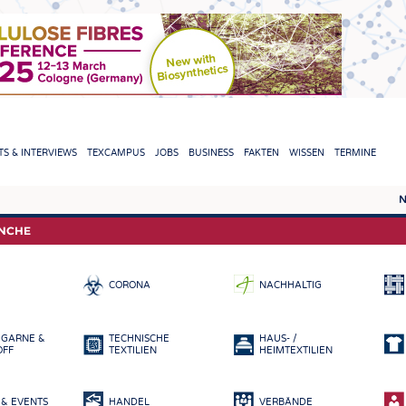
TION
S & INTERVIEWS
TEXCAMPUS
JOBS
BUSINESS
FAKTEN
WISSEN
TERMINE
N
REPORTS & INTERVIEWS
TEXC
ANCHE
TEXTINATION NEWSLINE
ROHS
CORONA
NACHHALTIG
TEXTILE LEADERSHIP
FASE
GARN
 GARNE &
TECHNISCHE
HAUS- /
GEWE
OFF
TEXTILIEN
HEIMTEXTILIEN
GESTR
& EVENTS
HANDEL
VERBÄNDE
VLIES