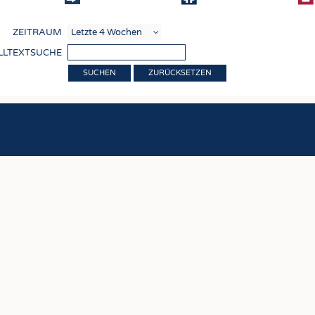
COMP
ZEITRAUM
VERE
LLTEXTSUCHE
TEXT
ZURÜCKSETZEN
SENS
RECY
NACH
KREI
TECHN
SMART
MEDI
HAUS-
BEKL
TESTS