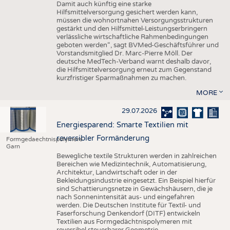
Damit auch künftig eine starke
Hilfsmittelversorgung gesichert werden kann,
müssen die wohnortnahen Versorgungsstrukturen
gestärkt und den Hilfsmittel-Leistungserbringern
verlässliche wirtschaftliche Rahmenbedingungen
geboten werden“, sagt BVMed-Geschäftsführer und
Vorstandsmitglied Dr. Marc-Pierre Möll. Der
deutsche MedTech-Verband warnt deshalb davor,
die Hilfsmittelversorgung erneut zum Gegenstand
kurzfristiger Sparmaßnahmen zu machen.
MORE
29.07.2026
Energiesparend: Smarte Textilien mit
reversibler Formänderung
Formgedaechtnispolymere
Garn
Bewegliche textile Strukturen werden in zahlreichen
Bereichen wie Medizintechnik, Automatisierung,
Architektur, Landwirtschaft oder in der
Bekleidungsindustrie eingesetzt. Ein Beispiel hierfür
sind Schattierungsnetze in Gewächshäusern, die je
nach Sonnenintensität aus- und eingefahren
werden. Die Deutschen Institute für Textil- und
Faserforschung Denkendorf (DITF) entwickeln
Textilien aus Formgedächtnispolymeren mit