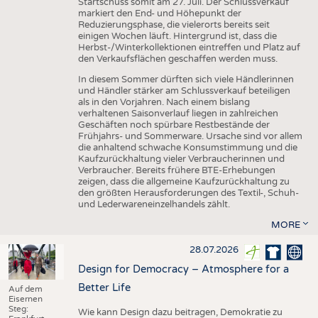
Startschuss somit am 27. Juli. Der Schlussverkauf
markiert den End- und Höhepunkt der
Reduzierungsphase, die vielerorts bereits seit
einigen Wochen läuft. Hintergrund ist, dass die
Herbst-/Winterkollektionen eintreffen und Platz auf
den Verkaufsflächen geschaffen werden muss.
In diesem Sommer dürften sich viele Händlerinnen
und Händler stärker am Schlussverkauf beteiligen
als in den Vorjahren. Nach einem bislang
verhaltenen Saisonverlauf liegen in zahlreichen
Geschäften noch spürbare Restbestände der
Frühjahrs- und Sommerware. Ursache sind vor allem
die anhaltend schwache Konsumstimmung und die
Kaufzurückhaltung vieler Verbraucherinnen und
Verbraucher. Bereits frühere BTE-Erhebungen
zeigen, dass die allgemeine Kaufzurückhaltung zu
den größten Herausforderungen des Textil-, Schuh-
und Lederwareneinzelhandels zählt.
MORE
28.07.2026
Design for Democracy – Atmosphere for a
Better Life
Auf dem
Eisernen
Steg:
Wie kann Design dazu beitragen, Demokratie zu