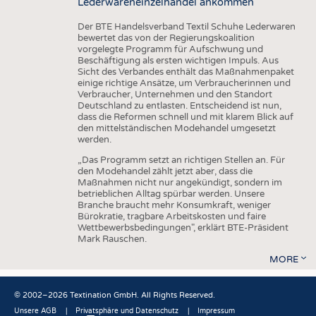
Lederwareneinzelhandel ankommen
Der BTE Handelsverband Textil Schuhe Lederwaren
bewertet das von der Regierungskoalition
vorgelegte Programm für Aufschwung und
Beschäftigung als ersten wichtigen Impuls. Aus
Sicht des Verbandes enthält das Maßnahmenpaket
einige richtige Ansätze, um Verbraucherinnen und
Verbraucher, Unternehmen und den Standort
Deutschland zu entlasten. Entscheidend ist nun,
dass die Reformen schnell und mit klarem Blick auf
den mittelständischen Modehandel umgesetzt
werden.
„Das Programm setzt an richtigen Stellen an. Für
den Modehandel zählt jetzt aber, dass die
Maßnahmen nicht nur angekündigt, sondern im
betrieblichen Alltag spürbar werden. Unsere
Branche braucht mehr Konsumkraft, weniger
Bürokratie, tragbare Arbeitskosten und faire
Wettbewerbsbedingungen", erklärt BTE-Präsident
Mark Rauschen.
MORE
© 2002–2026 Textination GmbH. All Rights Reserved.
Unsere AGB
Privatsphäre und Datenschutz
Impressum