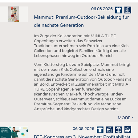
HAUS- UND HEIMTEXTILIEN
06.08.2026
BEKLEIDUNG
Mammut: Premium-Outdoor-Bekleidung für
TESTS
die nächste Generation
BUSINESS
FAKTEN
Im Zuge der Kollaboration mit MINI A TURE
Copenhagen erweitert das Schweizer
UNTERNEHMEN
STATISTICS
Traditionsunternehmen sein Portfolio um eine Kids
Collection und begleitet Familien künftig über alle
AUSSCHREIBUNGEN
Lebensphasen hinweg im Outdoor-Bereich.
DTV AUSSCHREIBUNGSDIENST
Vom Klettersteig bis zum Spielplatz: Mammut bringt
mit der neuen Kids Collection erstmals eine
WISSEN
TERMINE
eigenständige Kinderlinie auf den Markt und holt
damit die nächste Generation von Outdoor-Fans mit
DAUNENCHECK
BRANCHENTERMINE
an Bord. Entwickelt in Zusammenarbeit mit MINI A
TURE Copenhagen, einer führenden
ADRESSEN & LINKS
skandinavischen Marke für hochwertige Kinder-
Outerwear, schließt Mammut damit eine Lücke im
LABELS
Premium-Segment: Bekleidung, die technische
Ansprüche und kindgerechtes Design vereint.
PUBLIKATIONEN
MORE
06.08.2026
BTE-Kongress am 3. November: Profitabilität