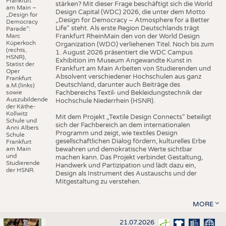
Frankfurt
stärken? Mit dieser Frage beschäftigt sich die World
am Main –
Design Capital (WDC) 2026, die unter dem Motto
„Design for
„Design for Democracy – Atmosphere for a Better
Democracy
Life“ steht. Als erste Region Deutschlands trägt
Parade“:
Marc
Frankfurt RheinMain den von der World Design
Küperkoch
Organization (WDO) verliehenen Titel. Noch bis zum
(rechts,
1. August 2026 präsentiert die WDC Campus
HSNR),
Exhibition im Museum Angewandte Kunst in
Statist der
Frankfurt am Main Arbeiten von Studierenden und
Oper
Absolvent verschiedener Hochschulen aus ganz
Frankfurt
Deutschland, darunter auch Beiträge des
a.M.(links)
sowie
Fachbereichs Textil- und Bekleidungstechnik der
Auszubildende
Hochschule Niederrhein (HSNR).
der Käthe-
Kollwitz
Mit dem Projekt „Textile Design Connects“ beteiligt
Schule und
sich der Fachbereich an dem internationalen
Anni Albers
Programm und zeigt, wie textiles Design
Schule
gesellschaftlichen Dialog fördern, kulturelles Erbe
Frankfurt
am Main
bewahren und demokratische Werte sichtbar
und
machen kann. Das Projekt verbindet Gestaltung,
Studierende
Handwerk und Partizipation und lädt dazu ein,
der HSNR.
Design als Instrument des Austauschs und der
Mitgestaltung zu verstehen.
MORE
21.07.2026