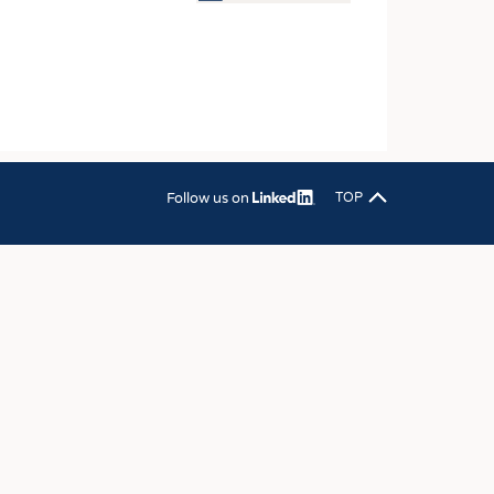
OSITES
DLUNG
ILMASCHINENBAU
ORIK
CLING
Follow us on
TOP
HALTIGKEIT
SLAUFWIRTSCHAFT
ISCHE TEXTILIEN
 TEXTILES
ZIN
 UND HEIMTEXTILIEN
EIDUNG