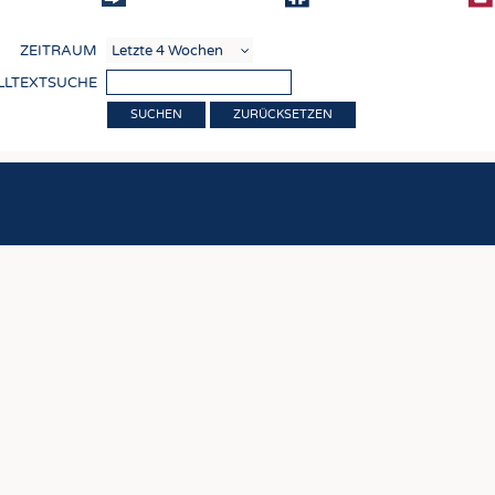
COMP
ZEITRAUM
VERE
LLTEXTSUCHE
TEXT
ZURÜCKSETZEN
SENS
RECY
NACH
KREI
TECHN
SMART
MEDI
HAUS-
BEKL
TESTS