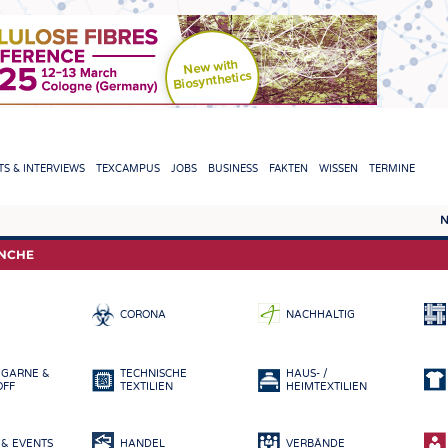
TION
S & INTERVIEWS
TEXCAMPUS
JOBS
BUSINESS
FAKTEN
WISSEN
TERMINE
N
REPORTS & INTERVIEWS
TEXC
ANCHE
TEXTINATION NEWSLINE
ROHS
CORONA
NACHHALTIG
TEXTILE LEADERSHIP
FASE
GARN
 GARNE &
TECHNISCHE
HAUS- /
GEWE
OFF
TEXTILIEN
HEIMTEXTILIEN
GESTR
& EVENTS
HANDEL
VERBÄNDE
VLIES