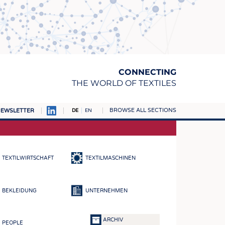
CONNECTING
THE WORLD OF TEXTILES
BROWSE ALL SECTIONS
EWSLETTER
DE
EN
AMPUS
TOFFE
TEXTILWIRTSCHAFT
TEXTILMASCHINEN
RN
E
BEKLEIDUNG
UNTERNEHMEN
BE
ICKE & GEWIRKE
ARCHIV
PEOPLE
STOFFE