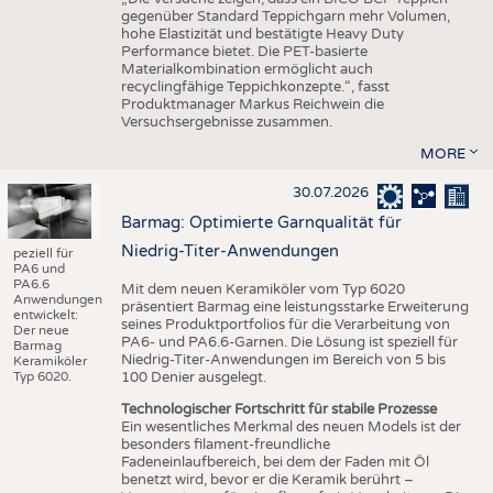
gegenüber Standard Teppichgarn mehr Volumen,
hohe Elastizität und bestätigte Heavy Duty
Performance bietet. Die PET-basierte
Materialkombination ermöglicht auch
recyclingfähige Teppichkonzepte.“, fasst
Produktmanager Markus Reichwein die
Versuchsergebnisse zusammen.
MORE
30.07.2026
Barmag: Optimierte Garnqualität für
Niedrig-Titer-Anwendungen
peziell für
PA6 und
PA6.6
Mit dem neuen Keramiköler vom Typ 6020
Anwendungen
präsentiert Barmag eine leistungsstarke Erweiterung
entwickelt:
seines Produktportfolios für die Verarbeitung von
Der neue
PA6- und PA6.6-Garnen. Die Lösung ist speziell für
Barmag
Niedrig-Titer-Anwendungen im Bereich von 5 bis
Keramiköler
Typ 6020.
100 Denier ausgelegt.
Technologischer Fortschritt für stabile Prozesse
Ein wesentliches Merkmal des neuen Models ist der
besonders filament-freundliche
Fadeneinlaufbereich, bei dem der Faden mit Öl
benetzt wird, bevor er die Keramik berührt –