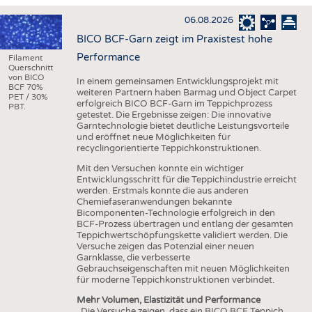
HAUS- UND HEIMTEXTILIEN
06.08.2026
BEKLEIDUNG
BICO BCF-Garn zeigt im Praxistest hohe
TESTS
Performance
Filament
Querschnitt
BUSINESS
FAKTEN
von BICO
In einem gemeinsamen Entwicklungsprojekt mit
BCF 70%
weiteren Partnern haben Barmag und Object Carpet
UNTERNEHMEN
STATISTICS
PET / 30%
erfolgreich BICO BCF-Garn im Teppichprozess
PBT.
getestet. Die Ergebnisse zeigen: Die innovative
AUSSCHREIBUNGEN
Garntechnologie bietet deutliche Leistungsvorteile
und eröffnet neue Möglichkeiten für
DTV AUSSCHREIBUNGSDIENST
recyclingorientierte Teppichkonstruktionen.
WISSEN
TERMINE
Mit den Versuchen konnte ein wichtiger
Entwicklungsschritt für die Teppichindustrie erreicht
DAUNENCHECK
BRANCHENTERMINE
werden. Erstmals konnte die aus anderen
Chemiefaseranwendungen bekannte
ADRESSEN & LINKS
Bicomponenten-Technologie erfolgreich in den
BCF-Prozess übertragen und entlang der gesamten
LABELS
Teppichwertschöpfungskette validiert werden. Die
Versuche zeigen das Potenzial einer neuen
PUBLIKATIONEN
Garnklasse, die verbesserte
Gebrauchseigenschaften mit neuen Möglichkeiten
für moderne Teppichkonstruktionen verbindet.
Mehr Volumen, Elastizität und Performance
„Die Versuche zeigen, dass ein BICO BCF Teppich