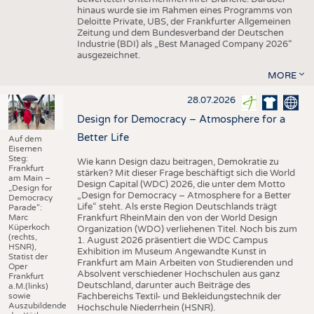
hinaus wurde sie im Rahmen eines Programms von
Deloitte Private, UBS, der Frankfurter Allgemeinen
Zeitung und dem Bundesverband der Deutschen
Industrie (BDI) als „Best Managed Company 2026“
ausgezeichnet.
MORE
28.07.2026
Design for Democracy – Atmosphere for a
Better Life
Auf dem
Eisernen
Steg:
Wie kann Design dazu beitragen, Demokratie zu
Frankfurt
stärken? Mit dieser Frage beschäftigt sich die World
am Main –
Design Capital (WDC) 2026, die unter dem Motto
„Design for
„Design for Democracy – Atmosphere for a Better
Democracy
Life“ steht. Als erste Region Deutschlands trägt
Parade“:
Marc
Frankfurt RheinMain den von der World Design
Küperkoch
Organization (WDO) verliehenen Titel. Noch bis zum
(rechts,
1. August 2026 präsentiert die WDC Campus
HSNR),
Exhibition im Museum Angewandte Kunst in
Statist der
Frankfurt am Main Arbeiten von Studierenden und
Oper
Absolvent verschiedener Hochschulen aus ganz
Frankfurt
Deutschland, darunter auch Beiträge des
a.M.(links)
sowie
Fachbereichs Textil- und Bekleidungstechnik der
Auszubildende
Hochschule Niederrhein (HSNR).