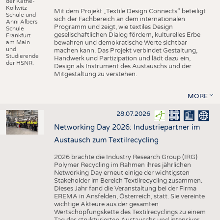
der Käthe-
Kollwitz
Mit dem Projekt „Textile Design Connects“ beteiligt
Schule und
sich der Fachbereich an dem internationalen
Anni Albers
Programm und zeigt, wie textiles Design
Schule
gesellschaftlichen Dialog fördern, kulturelles Erbe
Frankfurt
am Main
bewahren und demokratische Werte sichtbar
und
machen kann. Das Projekt verbindet Gestaltung,
Studierende
Handwerk und Partizipation und lädt dazu ein,
der HSNR.
Design als Instrument des Austauschs und der
Mitgestaltung zu verstehen.
MORE
28.07.2026
Networking Day 2026: Industriepartner im
Austausch zum Textilrecycling
2026 brachte die Industry Research Group (IRG)
Polymer Recycling im Rahmen ihres jährlichen
Networking Day erneut einige der wichtigsten
Stakeholder im Bereich Textilrecycling zusammen.
Dieses Jahr fand die Veranstaltung bei der Firma
EREMA in Ansfelden, Österreich, statt. Sie vereinte
wichtige Akteure aus der gesamten
Wertschöpfungskette des Textilrecyclings zu einem
Tag des strukturierten Austauschs und intensiver