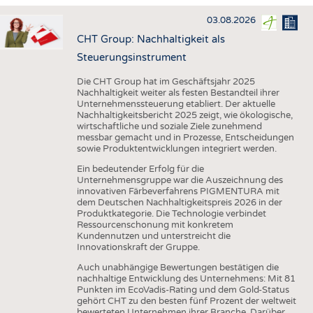
HAUS- UND HEIMTEXTILIEN
03.08.2026
BEKLEIDUNG
CHT Group: Nachhaltigkeit als
TESTS
Steuerungsinstrument
BUSINESS
FAKTEN
Die CHT Group hat im Geschäftsjahr 2025
Nachhaltigkeit weiter als festen Bestandteil ihrer
UNTERNEHMEN
STATISTICS
Unternehmenssteuerung etabliert. Der aktuelle
Nachhaltigkeitsbericht 2025 zeigt, wie ökologische,
AUSSCHREIBUNGEN
wirtschaftliche und soziale Ziele zunehmend
messbar gemacht und in Prozesse, Entscheidungen
DTV AUSSCHREIBUNGSDIENST
sowie Produktentwicklungen integriert werden.
WISSEN
TERMINE
Ein bedeutender Erfolg für die
Unternehmensgruppe war die Auszeichnung des
DAUNENCHECK
BRANCHENTERMINE
innovativen Färbeverfahrens PIGMENTURA mit
dem Deutschen Nachhaltigkeitspreis 2026 in der
ADRESSEN & LINKS
Produktkategorie. Die Technologie verbindet
Ressourcenschonung mit konkretem
LABELS
Kundennutzen und unterstreicht die
Innovationskraft der Gruppe.
PUBLIKATIONEN
Auch unabhängige Bewertungen bestätigen die
nachhaltige Entwicklung des Unternehmens: Mit 81
Punkten im EcoVadis-Rating und dem Gold-Status
gehört CHT zu den besten fünf Prozent der weltweit
bewerteten Unternehmen ihrer Branche. Darüber