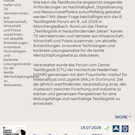
Forum
Wie kann die Textilbranche angesichts steigender
trafen sich
Anforderungen an Nachhaltigkeit, Digitalisierung
75
und Ressourceneffizienz zukunftsfähig gestaltet
Vertreter:innen
werden? Mit dieser Frage beschäftigte sich das 8.
aus
Textillogistik-Forum am 8. Juli 2026 in
Wissenschaft,
Wirtschaft
Mönchengladbach. Rund um das Thema
und Praxis
„Textillogistik in herausfordernden Zeiten“ kamen
zusammen,
75 Vertreterinnen und Vertreter aus Wissenschaft,
um aktuelle
Wirtschaft und Praxis zusammen, um aktuelle
Entwicklungen,
Entwicklungen, innovative Technologien und
innovative
konkrete Lösungsansätze für die textile
Technologien
Wertschöpfungskette zu diskutieren.
und
konkrete
Lösungsansätze
Veranstaltet wurde das Forum vom Center
für die
Textillogistik (CTL) der Hochschule Niederrhein
textile
(HSNR) gemeinsam mit dem Fraunhofer-Institut für
Wertschöpfungskette
Materialfluss und Logistik (IML) in Dortmund. Ziel
zu
der jährlich stattfindenden Veranstaltung ist es, den
diskutieren.
Austausch zwischen Forschung und Industrie zu
stärken und gemeinsam Perspektiven für eine
leistungsfähige und nachhaltige Textillogistik zu
entwickeln.
MORE
15.07.2026