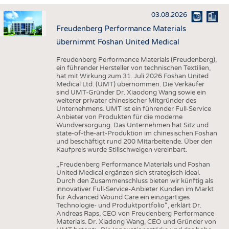
HAUS- UND HEIMTEXTILIEN
03.08.2026
BEKLEIDUNG
Freudenberg Performance Materials
TESTS
übernimmt Foshan United Medical
BUSINESS
FAKTEN
Freudenberg Performance Materials (Freudenberg),
ein führender Hersteller von technischen Textilien,
UNTERNEHMEN
STATISTICS
hat mit Wirkung zum 31. Juli 2026 Foshan United
Medical Ltd. (UMT) übernommen. Die Verkäufer
AUSSCHREIBUNGEN
sind UMT-Gründer Dr. Xiaodong Wang sowie ein
weiterer privater chinesischer Mitgründer des
DTV AUSSCHREIBUNGSDIENST
Unternehmens. UMT ist ein führender Full-Service
Anbieter von Produkten für die moderne
WISSEN
TERMINE
Wundversorgung. Das Unternehmen hat Sitz und
state-of-the-art-Produktion im chinesischen Foshan
DAUNENCHECK
BRANCHENTERMINE
und beschäftigt rund 200 Mitarbeitende. Über den
Kaufpreis wurde Stillschweigen vereinbart.
ADRESSEN & LINKS
„Freudenberg Performance Materials und Foshan
LABELS
United Medical ergänzen sich strategisch ideal.
Durch den Zusammenschluss bieten wir künftig als
PUBLIKATIONEN
innovativer Full-Service-Anbieter Kunden im Markt
für Advanced Wound Care ein einzigartiges
Technologie- und Produktportfolio“, erklärt Dr.
Andreas Raps, CEO von Freudenberg Performance
Materials. Dr. Xiadong Wang, CEO und Gründer von