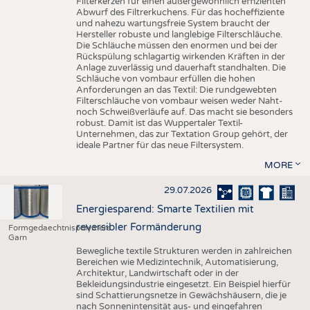
Filterkerzen für einen außergewöhnlich effizienten
Abwurf des Filtrerkuchens. Für das hocheffiziente
und nahezu wartungsfreie System braucht der
Hersteller robuste und langlebige Filterschläuche.
Die Schläuche müssen den enormen und bei der
Rückspülung schlagartig wirkenden Kräften in der
Anlage zuverlässig und dauerhaft standhalten. Die
Schläuche von vombaur erfüllen die hohen
Anforderungen an das Textil: Die rundgewebten
Filterschläuche von vombaur weisen weder Naht-
noch Schweißverläufe auf. Das macht sie besonders
robust. Damit ist das Wuppertaler Textil-
Unternehmen, das zur Textation Group gehört, der
ideale Partner für das neue Filtersystem.
MORE
29.07.2026
Energiesparend: Smarte Textilien mit
reversibler Formänderung
Formgedaechtnispolymere
Garn
Bewegliche textile Strukturen werden in zahlreichen
Bereichen wie Medizintechnik, Automatisierung,
Architektur, Landwirtschaft oder in der
Bekleidungsindustrie eingesetzt. Ein Beispiel hierfür
sind Schattierungsnetze in Gewächshäusern, die je
nach Sonnenintensität aus- und eingefahren