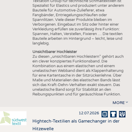
Textation Group für technische Schmaltextilien ist
Spezialist für Elastics und produziert unter anderem
Bauteile für Automotive-Zulieferer, etwa
Fangbänder, Entriegelungsschlaufen oder
Spannlitzen. Viele dieser Produkte bleiben im
Verborgenen. Eingebaut im Sitz oder hinter einer
Verkleidung erfüllen sie zuverlässig ihre Funktion:
Spannen, Halten, Verstellen, Fixieren … Die textilen
Bauteile arbeiten im Hintergrund – leicht, leise und
langlebig.
Unsichtbarer Hochleister
Zu diesen „unsichtbaren Hochleistern“ gehört auch
ein clever konzipiertes Funktionsband. Die
Kombination aus einem elastischen und einem
unelastischen Webband dient als Klappenhalterung
für eine Kartentasche in der Sitzrückenlehne. Über
Maße und Materialien des elastischen Bands lässt
sich das Kraft-Dehn-Verhalten exakt steuern. Das
unelastische Band sorgt für Stabilität an den
Reibungspunkten und für geräuschlose Funktion.
MORE
12.07.2026
Hightech-Textilien als Gamechanger in der
Hitzewelle