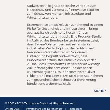
Südwesttextil begrüßt politische Vorstöße zum
Hitzeschutz und verweist auf innovative Textilien
zum Schutz von Mensch, Infrastruktur und
Wirtschaftsstandort.
Extreme Hitze entwickelt sich zunehmend zu einem
Risiko für Gesundheit und Infrastruktur – bringt
aber zusätzlich auch hohe Kosten für den
Wirtschaftsstandort mit sich. Eine Prognos-Studie
im Auftrag des Bundesarbeitsministeriums zeigt,
dass Baden-Württemberg mit seiner starken
industriellen Wertschöpfung deutschlandweit
besonders stark betroffen ist. Vor diesem
Hintergrund begrüßt Südwesttextil, dass
Bundesverkehrsminister Patrick Schnieder den
Ausbau des Hitzeschutzes im Verkehr als wichtige
Zukunftsaufgabe bezeichnet und der baden-
württembergische Gesundheitsminister Oliver
Hildenbrand mit einer Hitze-Taskforce Maßnahmen
zum gesundheitlichen Schutz der Bevölkerung
bündelt und weiterentwickelt.
MORE
© 2002–2026 Textination GmbH. All Rights Reserved.
Unsere AGB
Privatsphäre und Datenschutz
Impressum