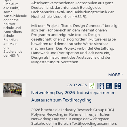
Absolvent verschiedener Hochschulen aus ganz
Frankfurt
Deutschland, darunter auch Beiträge des
a.M.(links)
sowie
Fachbereichs Textil- und Bekleidungstechnik der
Auszubildende
Hochschule Niederrhein (HSNR).
der Käthe-
Kollwitz
Mit dem Projekt „Textile Design Connects“ beteiligt
Schule und
sich der Fachbereich an dem internationalen
Anni Albers
Programm und zeigt, wie textiles Design
Schule
gesellschaftlichen Dialog fördern, kulturelles Erbe
Frankfurt
am Main
bewahren und demokratische Werte sichtbar
und
machen kann. Das Projekt verbindet Gestaltung,
Studierende
Handwerk und Partizipation und lädt dazu ein,
der HSNR.
Design als Instrument des Austauschs und der
Mitgestaltung zu verstehen.
MORE
28.07.2026
Networking Day 2026: Industriepartner im
Austausch zum Textilrecycling
2026 brachte die Industry Research Group (IRG)
Polymer Recycling im Rahmen ihres jährlichen
Networking Day erneut einige der wichtigsten
Stakeholder im Bereich Textilrecycling zusammen.