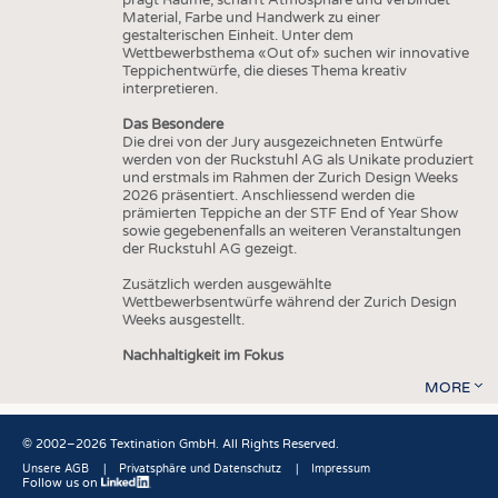
Material, Farbe und Handwerk zu einer
gestalterischen Einheit. Unter dem
Wettbewerbsthema «Out of» suchen wir innovative
Teppichentwürfe, die dieses Thema kreativ
interpretieren.
Das Besondere
Die drei von der Jury ausgezeichneten Entwürfe
werden von der Ruckstuhl AG als Unikate produziert
und erstmals im Rahmen der Zurich Design Weeks
2026 präsentiert. Anschliessend werden die
prämierten Teppiche an der STF End of Year Show
sowie gegebenenfalls an weiteren Veranstaltungen
der Ruckstuhl AG gezeigt.
Zusätzlich werden ausgewählte
Wettbewerbsentwürfe während der Zurich Design
Weeks ausgestellt.
Nachhaltigkeit im Fokus
MORE
© 2002–2026 Textination GmbH. All Rights Reserved.
Unsere AGB
Privatsphäre und Datenschutz
Impressum
Follow us on
Fußbereich