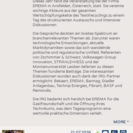
Dieses Jahr fand die Veranstaltung bei der Firma
EREMA in Ansfelden, Österreich, statt. Sie vereinte
wichtige Akteure aus der gesamten
Wertschöpfungskette des Textilrecyclings zu einem
Tag des strukturierten Austauschs und intensiver
Diskussionen.
Die Gespräche deckten ein breites Spektrum an
branchenrelevanten Themen ab. Darunter waren
technologische Entwicklungen, aktuelle
Marktdynamiken sowie das sich wandelnde
politische und regulatorische Umfeld. Referenten
von Zschimmer & Schwarz, Volkswagen Group
Innovation, STRÄHLE+HESS und der
Montanuniversität Leoben lieferten zu diesen
Themen fundierte Beiträge. Die interessanten
Diskussionen wurden auch dank der IRG-Partner
ermöglicht: Bekaert, EREMA, Barmag, Stadler
Anlagenbau, Technip Energies, Fibrant, BASF und
Remondis.
Die IRG bedankt sich herzlich bei EREMA für die
Gastfreundschaft und die Öffnung ihres
Technikums, was dem Tagesprogramm eine
wertvolle praktische Dimension verlieh.
MORE
21.07.2026