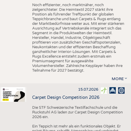
Noch effizienter, noch marktnäher, noch
zielgerichteter: Die Heimtextil 2027 stärkt ihre
Position als führender Treffpunkt der globalen
Teppichbranche und baut Carpets & Rugs entlang
der Marktbedürfnisse weiter aus. Mit einer stärkeren
Ausrichtung auf Vertriebskanäle integriert sich das
Segment in die Produktwelten der Heimtextil.
Hersteller, Handel, Industrie, Objektgeschäft
profitieren von zusätzlichen Geschäftspotenzialen,
Neukontakten und der effizienten Beschaffung
ganzheitlicher Interior-Lösungen. Mit Carpets &
Rugs Excellence entsteht zudem erstmals ein
Premiumsegment für ausgewählte
Volumenhersteller. Zahlreiche Keyplayer haben ihre
Teilnahme für 2027 bestätigt.
MORE
15.07.2026
Carpet Design Competition 2026
Die STF Schweizerische Textilfachschule und die
Ruckstuhl AG laden zur Carpet Design Competition
2026 ein.
Ein Teppich ist mehr als ein funktionales Objekt. Er
prägt Räume, schafft Atmosphäre und verbindet