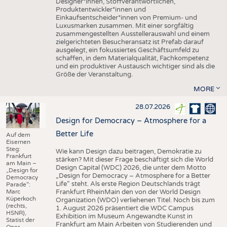
Designer*innen, Stoffverantwortlichen,
Produktentwickler*innen und
Einkaufsentscheider*innen von Premium- und
Luxusmarken zusammen. Mit einer sorgfältig
zusammengestellten Ausstellerauswahl und einem
zielgerichteten Besucheransatz ist Prefab darauf
ausgelegt, ein fokussiertes Geschäftsumfeld zu
schaffen, in dem Materialqualität, Fachkompetenz
und ein produktiver Austausch wichtiger sind als die
Größe der Veranstaltung.
MORE
28.07.2026
Design for Democracy – Atmosphere for a
Better Life
Auf dem
Eisernen
Steg:
Wie kann Design dazu beitragen, Demokratie zu
Frankfurt
stärken? Mit dieser Frage beschäftigt sich die World
am Main –
Design Capital (WDC) 2026, die unter dem Motto
„Design for
„Design for Democracy – Atmosphere for a Better
Democracy
Life“ steht. Als erste Region Deutschlands trägt
Parade“:
Marc
Frankfurt RheinMain den von der World Design
Küperkoch
Organization (WDO) verliehenen Titel. Noch bis zum
(rechts,
1. August 2026 präsentiert die WDC Campus
HSNR),
Exhibition im Museum Angewandte Kunst in
Statist der
Frankfurt am Main Arbeiten von Studierenden und
Oper