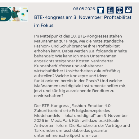
HAUS- UND HEIMTEXTILIEN
06.08.2026
BEKLEIDUNG
BTE-Kongress am 3. November: Profitabilität
TESTS
im Fokus
BUSINESS
FAKTEN
Im Mittelpunkt des 10. BTE-Kongresses stehen
Maßnahmen zur Frage, wie die mittelständische
UNTERNEHMEN
STATISTICS
Fashion- und Schuhbranche ihre Profitabilität
erhöhen kann. Dabei werden u.a. folgende Inhalte
AUSSCHREIBUNGEN
behandelt: Wie kann ich mein Unternehmen
angesichts steigender Kosten, veränderter
DTV AUSSCHREIBUNGSDIENST
Kundenbedürfnisse und anhaltender
wirtschaftlicher Unsicherheiten zukunftsfähig
WISSEN
TERMINE
aufstellen? Welche Konzepte und Ideen
funktionieren bereits in der Praxis? Und welche
DAUNENCHECK
BRANCHENTERMINE
Maßnahmen und digitale Instrumente helfen mir,
jetzt und künftig ausreichende Renditen zu
ADRESSEN & LINKS
erwirtschaften?
LABELS
Der BTE-Kongress „Fashion-Emotion 4.0:
Zukunftsorientierte Erfolgskonzepte des
PUBLIKATIONEN
Modehandels – lokal und digital“ am 3. November
2026 im MediaPark Köln will dazu praktikable
Antworten liefern. Die Bandbreite der Vorträge und
Talkrunden umfasst dabei das gesamte
unternehmerische Spektrum - von