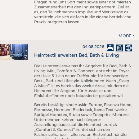
Fragen rund ums Sortiment sowie einer optimierten
Zusammenarbeit mit den Industriepartnern. Ziel ist
es, den Teilnehmenden Impulse und Werkzeuge zu
vermitteln, die sich einfach in die eigene betriebliche
Praxis integrieren lassen.
MORE
04.08.2026
Heimtextil erweitert Bed, Bath & Living
Die Heimtextil erweitert ihr Angebot für Bed, Bath &
Living: Mit „Comfort & Connect" entsteht im Foyer
der Halle 5.1 ein neuer Treffpunkt für hochwertige
Bett-, Bad- und Lifestyle-Kollektionen. Nach „Sleep
& Meet" ist es bereits das zweite Areal, mit dem die
Heimtextil ihr Angebot für Aussteller und
Einkäufer*innen noch fokussierter gestalten will.
Bereits bestätigt sind Auskin Europe, Essenza Home,
Formesse, Hermann Biederlack, Ibena Textilwerke,
Sprügel Hometex, Stuco sowie Zoeppritz. Mehrere
Unternehmen kehren nach längerer
Ausstellungspause auf die Heimtextil zurück.
„Comfort & Connect" richtet sich an den
Facheinzelhandel – allen voran Bettenfachhändler