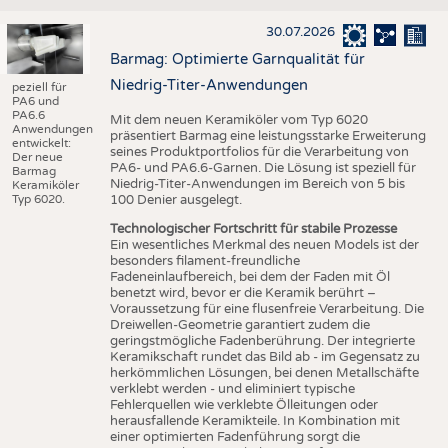
30.07.2026
Barmag: Optimierte Garnqualität für
Niedrig-Titer-Anwendungen
peziell für
PA6 und
PA6.6
Mit dem neuen Keramiköler vom Typ 6020
Anwendungen
präsentiert Barmag eine leistungsstarke Erweiterung
entwickelt:
seines Produktportfolios für die Verarbeitung von
Der neue
PA6- und PA6.6-Garnen. Die Lösung ist speziell für
Barmag
Niedrig-Titer-Anwendungen im Bereich von 5 bis
Keramiköler
Typ 6020.
100 Denier ausgelegt.
Technologischer Fortschritt für stabile Prozesse
Ein wesentliches Merkmal des neuen Models ist der
besonders filament-freundliche
Fadeneinlaufbereich, bei dem der Faden mit Öl
benetzt wird, bevor er die Keramik berührt –
Voraussetzung für eine flusenfreie Verarbeitung. Die
Dreiwellen-Geometrie garantiert zudem die
geringstmögliche Fadenberührung. Der integrierte
Keramikschaft rundet das Bild ab - im Gegensatz zu
herkömmlichen Lösungen, bei denen Metallschäfte
verklebt werden - und eliminiert typische
Fehlerquellen wie verklebte Ölleitungen oder
herausfallende Keramikteile. In Kombination mit
einer optimierten Fadenführung sorgt die