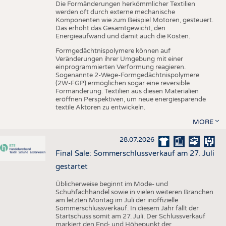
Die Formänderungen herkömmlicher Textilien
werden oft durch externe mechanische
Komponenten wie zum Beispiel Motoren, gesteuert.
Das erhöht das Gesamtgewicht, den
Energieaufwand und damit auch die Kosten.
Formgedächtnispolymere können auf
Veränderungen ihrer Umgebung mit einer
einprogrammierten Verformung reagieren.
Sogenannte 2-Wege-Formgedächtnispolymere
(2W-FGP) ermöglichen sogar eine reversible
Formänderung. Textilien aus diesen Materialien
eröffnen Perspektiven, um neue energiesparende
textile Aktoren zu entwickeln.
MORE
28.07.2026
Final Sale: Sommerschlussverkauf am 27. Juli
gestartet
Üblicherweise beginnt im Mode- und
Schuhfachhandel sowie in vielen weiteren Branchen
am letzten Montag im Juli der inoffizielle
Sommerschlussverkauf. In diesem Jahr fällt der
Startschuss somit am 27. Juli. Der Schlussverkauf
markiert den End- und Höhepunkt der