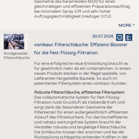
Geometrie des Keramikölers 6020 für einen
gleichmäßigen und effizienten Präparationsauftrag
bei minimalem Spray-Off und sehr hoher
Auftragsgleichmäßigkeit (niedriger OCV).
MORE
30.07.2026
vombaur Filterschläuche: Effizienz-Booster
für die Fest-Flüssig-Filtration
Rundgewebte
Filterschläuche
Für eine erfolgreiche neue Entwicklung braucht es
für gewöhnlich mehr als ein Unternehmen. In einem
neuen Produkt stecken in der Regel spezielle, von
Lieferanten hergestellte Bauteile. So auch im
patentierten Filtersystem eines vombaur-Kunden.
Robuste Filterschläuche, effizientes Filtersystem
Das vollautomatische System für Fest-Flüssig-
Filtration nutzt Druckluft als treibende Kraft und
sorgt dank der besonderen Geometrie der
Filterkerzen für einen außergewöhnlich effizienten
Abwurf des Filtrerkuchens. Für das hocheffiziente
und nahezu wartungsfreie System braucht der
Hersteller robuste und langlebige Filterschläuche.
Die Schläuche müssen den enormen und bei der
Rückspülung schlagartig wirkenden Kräften in der