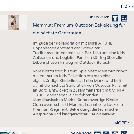
HAUS- UND HEIMTEXTILIEN
Vorherig
‹
Aktuell
1
Seite
2
Nä
›
L
»
Seitennummerierung
Seite
Seite
Sei
S
BEKLEIDUNG
06.08.2026
TESTS
Mammut: Premium-Outdoor-Bekleidung für
BUSINESS
FAKTEN
die nächste Generation
UNTERNEHMEN
STATISTICS
Im Zuge der Kollaboration mit MINI A TURE
Copenhagen erweitert das Schweizer
AUSSCHREIBUNGEN
Traditionsunternehmen sein Portfolio um eine Kids
Collection und begleitet Familien künftig über alle
DTV AUSSCHREIBUNGSDIENST
Lebensphasen hinweg im Outdoor-Bereich.
WISSEN
TERMINE
Vom Klettersteig bis zum Spielplatz: Mammut bringt
mit der neuen Kids Collection erstmals eine
DAUNENCHECK
BRANCHENTERMINE
eigenständige Kinderlinie auf den Markt und holt
damit die nächste Generation von Outdoor-Fans mit
ADRESSEN & LINKS
an Bord. Entwickelt in Zusammenarbeit mit MINI A
TURE Copenhagen, einer führenden
LABELS
skandinavischen Marke für hochwertige Kinder-
Outerwear, schließt Mammut damit eine Lücke im
PUBLIKATIONEN
Premium-Segment: Bekleidung, die technische
Ansprüche und kindgerechtes Design vereint.
MORE
06.08.2026