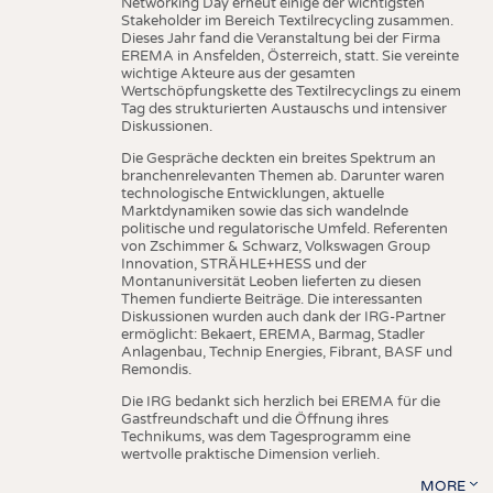
Networking Day erneut einige der wichtigsten
Stakeholder im Bereich Textilrecycling zusammen.
Dieses Jahr fand die Veranstaltung bei der Firma
EREMA in Ansfelden, Österreich, statt. Sie vereinte
wichtige Akteure aus der gesamten
Wertschöpfungskette des Textilrecyclings zu einem
Tag des strukturierten Austauschs und intensiver
Diskussionen.
Die Gespräche deckten ein breites Spektrum an
branchenrelevanten Themen ab. Darunter waren
technologische Entwicklungen, aktuelle
Marktdynamiken sowie das sich wandelnde
politische und regulatorische Umfeld. Referenten
von Zschimmer & Schwarz, Volkswagen Group
Innovation, STRÄHLE+HESS und der
Montanuniversität Leoben lieferten zu diesen
Themen fundierte Beiträge. Die interessanten
Diskussionen wurden auch dank der IRG-Partner
ermöglicht: Bekaert, EREMA, Barmag, Stadler
Anlagenbau, Technip Energies, Fibrant, BASF und
Remondis.
Die IRG bedankt sich herzlich bei EREMA für die
Gastfreundschaft und die Öffnung ihres
Technikums, was dem Tagesprogramm eine
wertvolle praktische Dimension verlieh.
MORE