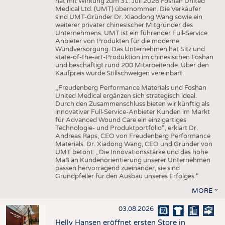
hat mit Wirkung zum 31. Juli 2026 Foshan United
Medical Ltd. (UMT) übernommen. Die Verkäufer
sind UMT-Gründer Dr. Xiaodong Wang sowie ein
weiterer privater chinesischer Mitgründer des
Unternehmens. UMT ist ein führender Full-Service
Anbieter von Produkten für die moderne
Wundversorgung. Das Unternehmen hat Sitz und
state-of-the-art-Produktion im chinesischen Foshan
und beschäftigt rund 200 Mitarbeitende. Über den
Kaufpreis wurde Stillschweigen vereinbart.
„Freudenberg Performance Materials und Foshan
United Medical ergänzen sich strategisch ideal.
Durch den Zusammenschluss bieten wir künftig als
innovativer Full-Service-Anbieter Kunden im Markt
für Advanced Wound Care ein einzigartiges
Technologie- und Produktportfolio“, erklärt Dr.
Andreas Raps, CEO von Freudenberg Performance
Materials. Dr. Xiadong Wang, CEO und Gründer von
UMT betont: „Die Innovationsstärke und das hohe
Maß an Kundenorientierung unserer Unternehmen
passen hervorragend zueinander, sie sind
Grundpfeiler für den Ausbau unseres Erfolges.“
MORE
03.08.2026
Helly Hansen eröffnet ersten Store in