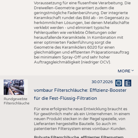
Voraussetzung für eine flusenfreie Verarbeitung. Die
Dreiwellen-Geometrie garantiert zudem die
geringstmögliche Fadenberührung. Der integrierte
Keramikschaft rundet das Bild ab - im Gegensatz zu
herkömmlichen Lösungen, bei denen Metallschäfte
verklebt werden - und eliminiert typische
Fehlerquellen wie verklebte Ölleitungen oder
herausfallende Keramikteile. In Kombination mit
einer optimierten Fadenführung sorgt die
Geometrie des Keramikölers 6020 für einen
gleichmäßigen und effizienten Präparationsauftrag
bei minimalem Spray-Off und sehr hoher
Auftragsgleichmäßigkeit (niedriger OCV).
MORE
30.07.2026
vombaur Filterschläuche: Effizienz-Booster
für die Fest-Flüssig-Filtration
Rundgewebte
Filterschläuche
Für eine erfolgreiche neue Entwicklung braucht es
für gewöhnlich mehr als ein Unternehmen. In einem
neuen Produkt stecken in der Regel spezielle, von
Lieferanten hergestellte Bauteile. So auch im
patentierten Filtersystem eines vombaur-Kunden.
Robuste Filterschläuche, effizientes Filtersystem