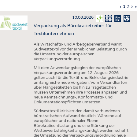
HAUS- UND HEIMTEXTILIEN
Vorherig
‹
Aktuell
1
Seite
2
Nä
›
L
»
Seitennummerierung
Seite
Seite
Sei
S
BEKLEIDUNG
10.08.2026
TESTS
Verpackung als Bürokratietreiber für
BUSINESS
FAKTEN
Textilunternehmen
UNTERNEHMEN
STATISTICS
Als Wirtschafts- und Arbeitgeberverband warnt
Südwesttextil vor der erheblichen Belastung durch
AUSSCHREIBUNGEN
die Umsetzung der europäischen
Verpackungsverordnung.
DTV AUSSCHREIBUNGSDIENST
Mit dem Anwendungsbeginn der europäischen
WISSEN
TERMINE
Verpackungsverordnung am 12. August 2026
gelten auch für die Textil- und Bekleidungsindustrie
DAUNENCHECK
BRANCHENTERMINE
umfangreiche neue Vorgaben. Vom Versandkarton
über Hängeetiketten bis hin zu Tragetaschen
ADRESSEN & LINKS
müssen Unternehmen ihre Prozesse anpassen und
neue Kennzeichnungs-, Konformitäts- und
LABELS
Dokumentationspflichten umsetzen.
PUBLIKATIONEN
Südwesttextil kritisiert den damit verbundenen
bürokratischen Aufwand deutlich. Während auf
europäischer und nationaler Ebene
Bürokratieentlastung und eine Stärkung der
Wettbewerbsfähigkeit angekündigt werden, schafft
die Umsetzung der Verpackungsverordnung neue