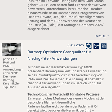
Punkten im EcoVadis-Rating und dem Gold-Status
gehört CHT zu den besten fünf Prozent der weltweit
bewerteten Unternehmen ihrer Branche. Darüber
hinaus wurde sie im Rahmen eines Programms von
Deloitte Private, UBS, der Frankfurter Allgemeinen
Zeitung und dem Bundesverband der Deutschen
Industrie (BDI) als „Best Managed Company 2026“
ausgezeichnet.
MORE
30.07.2026
Barmag: Optimierte Garnqualität für
Niedrig-Titer-Anwendungen
peziell für
PA6 und
PA6.6
Mit dem neuen Keramiköler vom Typ 6020
Anwendungen
präsentiert Barmag eine leistungsstarke Erweiterung
entwickelt:
seines Produktportfolios für die Verarbeitung von
Der neue
PA6- und PA6.6-Garnen. Die Lösung ist speziell für
Barmag
Niedrig-Titer-Anwendungen im Bereich von 5 bis
Keramiköler
Typ 6020.
100 Denier ausgelegt.
Technologischer Fortschritt für stabile Prozesse
Ein wesentliches Merkmal des neuen Models ist der
besonders filament-freundliche
Fadeneinlaufbereich, bei dem der Faden mit Öl
benetzt wird, bevor er die Keramik berührt –