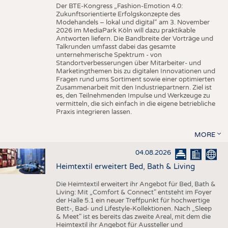
Der BTE-Kongress „Fashion-Emotion 4.0:
Zukunftsorientierte Erfolgskonzepte des
Modehandels – lokal und digital“ am 3. November
2026 im MediaPark Köln will dazu praktikable
Antworten liefern. Die Bandbreite der Vorträge und
Talkrunden umfasst dabei das gesamte
unternehmerische Spektrum - von
Standortverbesserungen über Mitarbeiter- und
Marketingthemen bis zu digitalen Innovationen und
Fragen rund ums Sortiment sowie einer optimierten
Zusammenarbeit mit den Industriepartnern. Ziel ist
es, den Teilnehmenden Impulse und Werkzeuge zu
vermitteln, die sich einfach in die eigene betriebliche
Praxis integrieren lassen.
MORE
04.08.2026
Heimtextil erweitert Bed, Bath & Living
Die Heimtextil erweitert ihr Angebot für Bed, Bath &
Living: Mit „Comfort & Connect" entsteht im Foyer
der Halle 5.1 ein neuer Treffpunkt für hochwertige
Bett-, Bad- und Lifestyle-Kollektionen. Nach „Sleep
& Meet" ist es bereits das zweite Areal, mit dem die
Heimtextil ihr Angebot für Aussteller und