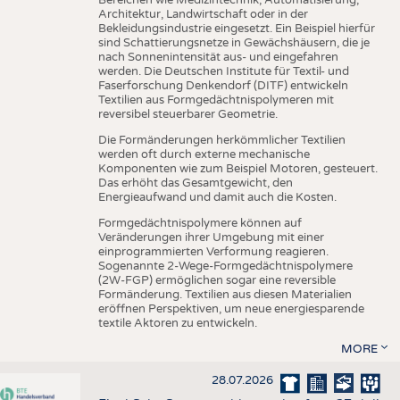
Architektur, Landwirtschaft oder in der
Bekleidungsindustrie eingesetzt. Ein Beispiel hierfür
sind Schattierungsnetze in Gewächshäusern, die je
nach Sonnenintensität aus- und eingefahren
werden. Die Deutschen Institute für Textil- und
Faserforschung Denkendorf (DITF) entwickeln
Textilien aus Formgedächtnispolymeren mit
reversibel steuerbarer Geometrie.
Die Formänderungen herkömmlicher Textilien
werden oft durch externe mechanische
Komponenten wie zum Beispiel Motoren, gesteuert.
Das erhöht das Gesamtgewicht, den
Energieaufwand und damit auch die Kosten.
Formgedächtnispolymere können auf
Veränderungen ihrer Umgebung mit einer
einprogrammierten Verformung reagieren.
Sogenannte 2-Wege-Formgedächtnispolymere
(2W-FGP) ermöglichen sogar eine reversible
Formänderung. Textilien aus diesen Materialien
eröffnen Perspektiven, um neue energiesparende
textile Aktoren zu entwickeln.
MORE
28.07.2026