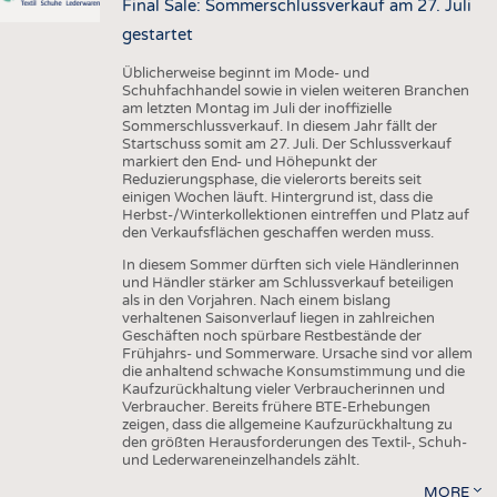
Final Sale: Sommerschlussverkauf am 27. Juli
gestartet
Üblicherweise beginnt im Mode- und
Schuhfachhandel sowie in vielen weiteren Branchen
am letzten Montag im Juli der inoffizielle
Sommerschlussverkauf. In diesem Jahr fällt der
Startschuss somit am 27. Juli. Der Schlussverkauf
markiert den End- und Höhepunkt der
Reduzierungsphase, die vielerorts bereits seit
einigen Wochen läuft. Hintergrund ist, dass die
Herbst-/Winterkollektionen eintreffen und Platz auf
den Verkaufsflächen geschaffen werden muss.
In diesem Sommer dürften sich viele Händlerinnen
und Händler stärker am Schlussverkauf beteiligen
als in den Vorjahren. Nach einem bislang
verhaltenen Saisonverlauf liegen in zahlreichen
Geschäften noch spürbare Restbestände der
Frühjahrs- und Sommerware. Ursache sind vor allem
die anhaltend schwache Konsumstimmung und die
Kaufzurückhaltung vieler Verbraucherinnen und
Verbraucher. Bereits frühere BTE-Erhebungen
zeigen, dass die allgemeine Kaufzurückhaltung zu
den größten Herausforderungen des Textil-, Schuh-
und Lederwareneinzelhandels zählt.
MORE