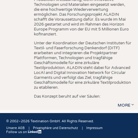
Technologien und Materialien eingesetzt werden,
die eine hochwertige Wiederverwertung
ermöglichen. Das Forschungsprojekt ALADIN
schafft die Voraussetzung dafür. Es wurde im Mai
2026 gestartet und wird im Rahmen des Horizon
Europe Programm von der EU mit 5 Millionen Euro
kofinanziert.
Unter der Koordination der Deutschen Instituten für
Textil- und Faserforschung Denkendorf (DITF)
erarbeiten und integrieren die Projektpartner
Plattformen, Technologien und tragfähige
Geschäftsmodelle für eine zirkuläre
Textilproduktion. ALADIN steht dabei für Advanced
LocAl and Digital Innovation Network for Circular
Garments und verfolgt das Ziel, tragfähige
Geschäftsmodelle für eine zirkuläre Textilproduktion
zu etablieren.
Das Konzept beruht auf vier Säulen:
MORE
© 2002–2026 Textination GmbH. All Rights Reserved.
Unsere AGB
Privatsphäre und Datenschutz
Impressum
Follow us on
Fußbereich