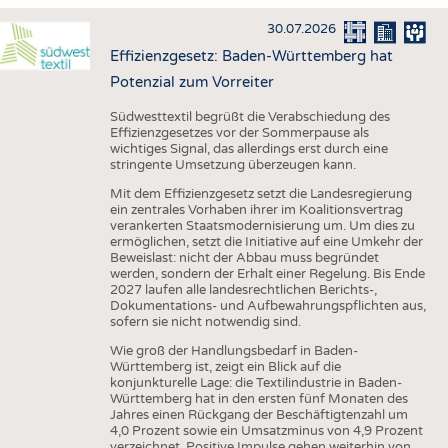
HAUS- UND HEIMTEXTILIEN
30.07.2026
BEKLEIDUNG
Effizienzgesetz: Baden-Württemberg hat
TESTS
Potenzial zum Vorreiter
BUSINESS
FAKTEN
Südwesttextil begrüßt die Verabschiedung des
Effizienzgesetzes vor der Sommerpause als
UNTERNEHMEN
STATISTICS
wichtiges Signal, das allerdings erst durch eine
stringente Umsetzung überzeugen kann.
AUSSCHREIBUNGEN
Mit dem Effizienzgesetz setzt die Landesregierung
DTV AUSSCHREIBUNGSDIENST
ein zentrales Vorhaben ihrer im Koalitionsvertrag
verankerten Staatsmodernisierung um. Um dies zu
WISSEN
TERMINE
ermöglichen, setzt die Initiative auf eine Umkehr der
Beweislast: nicht der Abbau muss begründet
DAUNENCHECK
BRANCHENTERMINE
werden, sondern der Erhalt einer Regelung. Bis Ende
2027 laufen alle landesrechtlichen Berichts-,
ADRESSEN & LINKS
Dokumentations- und Aufbewahrungspflichten aus,
sofern sie nicht notwendig sind.
LABELS
Wie groß der Handlungsbedarf in Baden-
PUBLIKATIONEN
Württemberg ist, zeigt ein Blick auf die
konjunkturelle Lage: die Textilindustrie in Baden-
Württemberg hat in den ersten fünf Monaten des
Jahres einen Rückgang der Beschäftigtenzahl um
4,0 Prozent sowie ein Umsatzminus von 4,9 Prozent
verzeichnet. Positive Impulse gehen weiterhin von