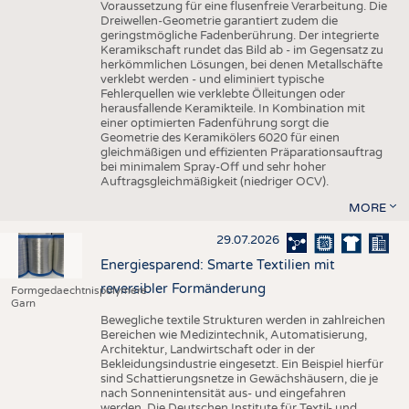
Voraussetzung für eine flusenfreie Verarbeitung. Die
Dreiwellen-Geometrie garantiert zudem die
geringstmögliche Fadenberührung. Der integrierte
Keramikschaft rundet das Bild ab - im Gegensatz zu
herkömmlichen Lösungen, bei denen Metallschäfte
verklebt werden - und eliminiert typische
Fehlerquellen wie verklebte Ölleitungen oder
herausfallende Keramikteile. In Kombination mit
einer optimierten Fadenführung sorgt die
Geometrie des Keramikölers 6020 für einen
gleichmäßigen und effizienten Präparationsauftrag
bei minimalem Spray-Off und sehr hoher
Auftragsgleichmäßigkeit (niedriger OCV).
MORE
29.07.2026
Energiesparend: Smarte Textilien mit
reversibler Formänderung
Formgedaechtnispolymere
Garn
Bewegliche textile Strukturen werden in zahlreichen
Bereichen wie Medizintechnik, Automatisierung,
Architektur, Landwirtschaft oder in der
Bekleidungsindustrie eingesetzt. Ein Beispiel hierfür
sind Schattierungsnetze in Gewächshäusern, die je
nach Sonnenintensität aus- und eingefahren
werden. Die Deutschen Institute für Textil- und