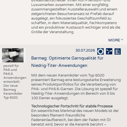
Einkaufsentscheider*innen von Premium- und
Luxusmarken zusammen. Mit einer sorgfältig
zusammengestellten Ausstellerauswahl und einem
zielgerichteten Besucheransatz ist Prefab darauf
ausgelegt, ein fokussiertes Geschäftsumfeld zu
schaffen, in dem Materialqualität, Fachkompetenz
und ein produktiver Austausch wichtiger sind als die
Größe der Veranstaltung.
MORE
30.07.2026
Barmag: Optimierte Garnqualität für
Niedrig-Titer-Anwendungen
peziell für
PA6 und
PA6.6
Mit dem neuen Keramiköler vom Typ 6020
Anwendungen
präsentiert Barmag eine leistungsstarke Erweiterung
entwickelt:
seines Produktportfolios für die Verarbeitung von
Der neue
PA6- und PA6.6-Garnen. Die Lösung ist speziell für
Barmag
Niedrig-Titer-Anwendungen im Bereich von 5 bis
Keramiköler
Typ 6020.
100 Denier ausgelegt.
Technologischer Fortschritt für stabile Prozesse
Ein wesentliches Merkmal des neuen Models ist der
besonders filament-freundliche
Fadeneinlaufbereich, bei dem der Faden mit Öl
benetzt wird, bevor er die Keramik berührt –