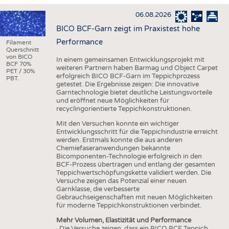
HAUS- UND HEIMTEXTILIEN
06.08.2026
BEKLEIDUNG
BICO BCF-Garn zeigt im Praxistest hohe
TESTS
Performance
Filament
Querschnitt
BUSINESS
FAKTEN
von BICO
In einem gemeinsamen Entwicklungsprojekt mit
BCF 70%
weiteren Partnern haben Barmag und Object Carpet
UNTERNEHMEN
STATISTICS
PET / 30%
erfolgreich BICO BCF-Garn im Teppichprozess
PBT.
getestet. Die Ergebnisse zeigen: Die innovative
AUSSCHREIBUNGEN
Garntechnologie bietet deutliche Leistungsvorteile
und eröffnet neue Möglichkeiten für
DTV AUSSCHREIBUNGSDIENST
recyclingorientierte Teppichkonstruktionen.
WISSEN
TERMINE
Mit den Versuchen konnte ein wichtiger
Entwicklungsschritt für die Teppichindustrie erreicht
DAUNENCHECK
BRANCHENTERMINE
werden. Erstmals konnte die aus anderen
Chemiefaseranwendungen bekannte
ADRESSEN & LINKS
Bicomponenten-Technologie erfolgreich in den
BCF-Prozess übertragen und entlang der gesamten
LABELS
Teppichwertschöpfungskette validiert werden. Die
Versuche zeigen das Potenzial einer neuen
PUBLIKATIONEN
Garnklasse, die verbesserte
Gebrauchseigenschaften mit neuen Möglichkeiten
für moderne Teppichkonstruktionen verbindet.
Mehr Volumen, Elastizität und Performance
„Die Versuche zeigen, dass ein BICO BCF Teppich