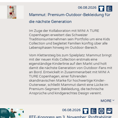
HAUS- UND HEIMTEXTILIEN
06.08.2026
BEKLEIDUNG
Mammut: Premium-Outdoor-Bekleidung für
TESTS
die nächste Generation
BUSINESS
FAKTEN
Im Zuge der Kollaboration mit MINI A TURE
Copenhagen erweitert das Schweizer
UNTERNEHMEN
STATISTICS
Traditionsunternehmen sein Portfolio um eine Kids
Collection und begleitet Familien künftig über alle
AUSSCHREIBUNGEN
Lebensphasen hinweg im Outdoor-Bereich.
DTV AUSSCHREIBUNGSDIENST
Vom Klettersteig bis zum Spielplatz: Mammut bringt
mit der neuen Kids Collection erstmals eine
WISSEN
TERMINE
eigenständige Kinderlinie auf den Markt und holt
damit die nächste Generation von Outdoor-Fans mit
DAUNENCHECK
BRANCHENTERMINE
an Bord. Entwickelt in Zusammenarbeit mit MINI A
TURE Copenhagen, einer führenden
ADRESSEN & LINKS
skandinavischen Marke für hochwertige Kinder-
Outerwear, schließt Mammut damit eine Lücke im
LABELS
Premium-Segment: Bekleidung, die technische
Ansprüche und kindgerechtes Design vereint.
PUBLIKATIONEN
MORE
06.08.2026
BTE-Kongress am 3. November: Profitabilität