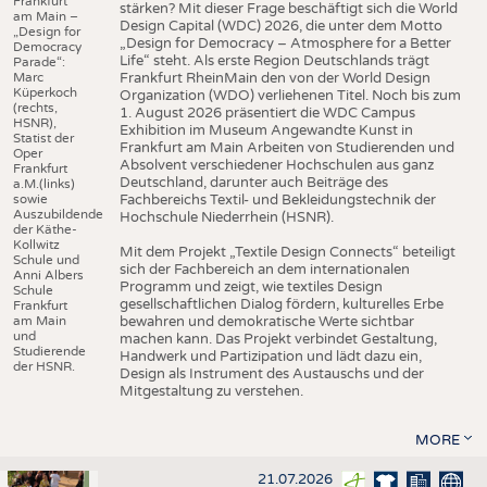
Frankfurt
stärken? Mit dieser Frage beschäftigt sich die World
am Main –
Design Capital (WDC) 2026, die unter dem Motto
„Design for
„Design for Democracy – Atmosphere for a Better
Democracy
Life“ steht. Als erste Region Deutschlands trägt
Parade“:
Marc
Frankfurt RheinMain den von der World Design
Küperkoch
Organization (WDO) verliehenen Titel. Noch bis zum
(rechts,
1. August 2026 präsentiert die WDC Campus
HSNR),
Exhibition im Museum Angewandte Kunst in
Statist der
Frankfurt am Main Arbeiten von Studierenden und
Oper
Absolvent verschiedener Hochschulen aus ganz
Frankfurt
Deutschland, darunter auch Beiträge des
a.M.(links)
sowie
Fachbereichs Textil- und Bekleidungstechnik der
Auszubildende
Hochschule Niederrhein (HSNR).
der Käthe-
Kollwitz
Mit dem Projekt „Textile Design Connects“ beteiligt
Schule und
sich der Fachbereich an dem internationalen
Anni Albers
Programm und zeigt, wie textiles Design
Schule
gesellschaftlichen Dialog fördern, kulturelles Erbe
Frankfurt
am Main
bewahren und demokratische Werte sichtbar
und
machen kann. Das Projekt verbindet Gestaltung,
Studierende
Handwerk und Partizipation und lädt dazu ein,
der HSNR.
Design als Instrument des Austauschs und der
Mitgestaltung zu verstehen.
MORE
21.07.2026