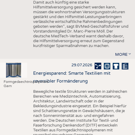
Damit auch künftig eine starke
Hilfsmittelversorgung gesichert werden kann,
müssen die wohnortnahen Versorgungsstrukturen
gestärkt und den Hilfsmittel-Leistungserbringern
verlässliche wirtschaftliche Rahmenbedingungen
geboten werden“, sagt BVMed-Geschäftsführer und
Vorstandsmitglied Dr. Marc-Pierre Möll. Der
deutsche MedTech-Verband warnt deshalb davor,
die Hilfsmittelversorgung erneut zum Gegenstand
kurzfristiger Sparmaßnahmen zu machen.
MORE
29.07.2026
Energiesparend: Smarte Textilien mit
reversibler Formänderung
Formgedaechtnispolymere
Garn
Bewegliche textile Strukturen werden in zahlreichen
Bereichen wie Medizintechnik, Automatisierung,
Architektur, Landwirtschaft oder in der
Bekleidungsindustrie eingesetzt. Ein Beispiel hierfür
sind Schattierungsnetze in Gewächshäusern, die je
nach Sonnenintensität aus- und eingefahren
werden. Die Deutschen Institute für Textil- und
Faserforschung Denkendorf (DITF) entwickeln
Textilien aus Formgedächtnispolymeren mit