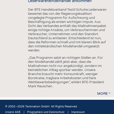
Lederwareneinzelhandel ankommen
Der BTE Handelsverband Textil Schuhe Lederwaren
bewertet das von der Regierungskoalition
vorgelegte Programm für Aufschwung und
Beschäftigung als ersten wichtigen Impuls. Aus
Sicht des Verbandes enthält das Maßnahmenpaket
einige richtige Ansätze, um Verbraucherinnen und
Verbraucher, Unternehmen und den Standort
Deutschland zu entlasten. Entscheidend ist nun,
dass die Reformen schnell und mit klarem Blick auf
den mittelständischen Modehandel umgesetzt
werden.
„Das Programm setzt an richtigen Stellen an. Für
den Modehandel zählt jetzt aber, dass die
Maßnahmen nicht nur angekündigt, sondern im
betrieblichen Alltag spürbar werden. Unsere
Branche braucht mehr Konsumkraft, weniger
Bürokratie, tragbare Arbeitskosten und faire
Wettbewerbsbedingungen", erklärt BTE-Präsident
Mark Rauschen.
MORE
© 2002–2026 Textination GmbH. All Rights Reserved.
Unsere AGB
Privatsphäre und Datenschutz
Impressum