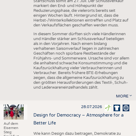
Startschuss somit am 27. Juli. Der Schlussverkauf
markiert den End- und Höhepunkt der
Reduzierungsphase, die vielerorts bereits seit
einigen Wochen läuft. Hintergrund ist, dass die
Herbst-/Winterkollektionen eintreffen und Platz auf
den Verkaufsflächen geschaffen werden muss.
In diesem Sommer dürften sich viele Händlerinnen
und Händler stärker am Schlussverkauf beteiligen
als in den Vorjahren. Nach einem bislang
verhaltenen Saisonverlauf liegen in zahlreichen
Geschäften noch spürbare Restbestände der
Frühjahrs- und Sommerware. Ursache sind vor allem
die anhaltend schwache Konsumstimmung und die
Kaufzurückhaltung vieler Verbraucherinnen und
Verbraucher. Bereits frühere BTE-Erhebungen
zeigen, dass die allgemeine Kaufzurückhaltung zu
den größten Herausforderungen des Textil-, Schuh-
und Lederwareneinzelhandels zählt.
MORE
28.07.2026
Design for Democracy – Atmosphere for a
Better Life
Auf dem
Eisernen
Steg:
Wie kann Design dazu beitragen, Demokratie zu