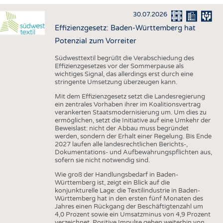
HAUS- UND HEIMTEXTILIEN
30.07.2026
BEKLEIDUNG
Effizienzgesetz: Baden-Württemberg hat
TESTS
Potenzial zum Vorreiter
BUSINESS
FAKTEN
Südwesttextil begrüßt die Verabschiedung des
Effizienzgesetzes vor der Sommerpause als
UNTERNEHMEN
STATISTICS
wichtiges Signal, das allerdings erst durch eine
stringente Umsetzung überzeugen kann.
AUSSCHREIBUNGEN
Mit dem Effizienzgesetz setzt die Landesregierung
DTV AUSSCHREIBUNGSDIENST
ein zentrales Vorhaben ihrer im Koalitionsvertrag
verankerten Staatsmodernisierung um. Um dies zu
WISSEN
TERMINE
ermöglichen, setzt die Initiative auf eine Umkehr der
Beweislast: nicht der Abbau muss begründet
DAUNENCHECK
BRANCHENTERMINE
werden, sondern der Erhalt einer Regelung. Bis Ende
2027 laufen alle landesrechtlichen Berichts-,
ADRESSEN & LINKS
Dokumentations- und Aufbewahrungspflichten aus,
sofern sie nicht notwendig sind.
LABELS
Wie groß der Handlungsbedarf in Baden-
PUBLIKATIONEN
Württemberg ist, zeigt ein Blick auf die
konjunkturelle Lage: die Textilindustrie in Baden-
Württemberg hat in den ersten fünf Monaten des
Jahres einen Rückgang der Beschäftigtenzahl um
4,0 Prozent sowie ein Umsatzminus von 4,9 Prozent
verzeichnet. Positive Impulse gehen weiterhin von