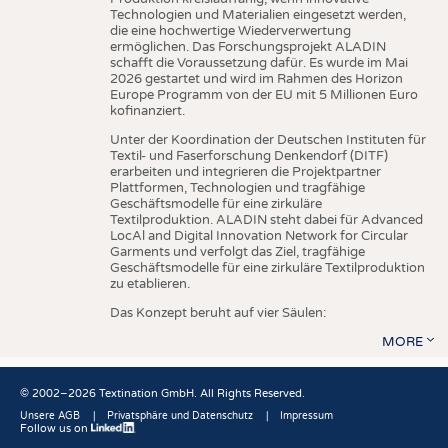
Technologien und Materialien eingesetzt werden,
die eine hochwertige Wiederverwertung
ermöglichen. Das Forschungsprojekt ALADIN
schafft die Voraussetzung dafür. Es wurde im Mai
2026 gestartet und wird im Rahmen des Horizon
Europe Programm von der EU mit 5 Millionen Euro
kofinanziert.
Unter der Koordination der Deutschen Instituten für
Textil- und Faserforschung Denkendorf (DITF)
erarbeiten und integrieren die Projektpartner
Plattformen, Technologien und tragfähige
Geschäftsmodelle für eine zirkuläre
Textilproduktion. ALADIN steht dabei für Advanced
LocAl and Digital Innovation Network for Circular
Garments und verfolgt das Ziel, tragfähige
Geschäftsmodelle für eine zirkuläre Textilproduktion
zu etablieren.
Das Konzept beruht auf vier Säulen:
MORE
© 2002–2026 Textination GmbH. All Rights Reserved.
Unsere AGB
Privatsphäre und Datenschutz
Impressum
Follow us on
Fußbereich