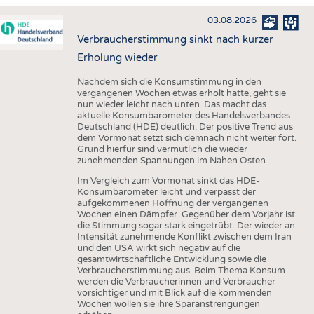
HAUS- UND HEIMTEXTILIEN
03.08.2026
BEKLEIDUNG
Verbraucherstimmung sinkt nach kurzer
TESTS
Erholung wieder
BUSINESS
FAKTEN
Nachdem sich die Konsumstimmung in den
vergangenen Wochen etwas erholt hatte, geht sie
UNTERNEHMEN
STATISTICS
nun wieder leicht nach unten. Das macht das
aktuelle Konsumbarometer des Handelsverbandes
AUSSCHREIBUNGEN
Deutschland (HDE) deutlich. Der positive Trend aus
dem Vormonat setzt sich demnach nicht weiter fort.
DTV AUSSCHREIBUNGSDIENST
Grund hierfür sind vermutlich die wieder
zunehmenden Spannungen im Nahen Osten.
WISSEN
TERMINE
Im Vergleich zum Vormonat sinkt das HDE-
DAUNENCHECK
BRANCHENTERMINE
Konsumbarometer leicht und verpasst der
aufgekommenen Hoffnung der vergangenen
ADRESSEN & LINKS
Wochen einen Dämpfer. Gegenüber dem Vorjahr ist
die Stimmung sogar stark eingetrübt. Der wieder an
LABELS
Intensität zunehmende Konflikt zwischen dem Iran
und den USA wirkt sich negativ auf die
PUBLIKATIONEN
gesamtwirtschaftliche Entwicklung sowie die
Verbraucherstimmung aus. Beim Thema Konsum
werden die Verbraucherinnen und Verbraucher
vorsichtiger und mit Blick auf die kommenden
Wochen wollen sie ihre Sparanstrengungen