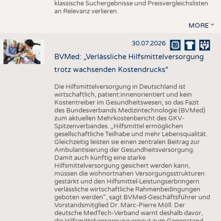
klassische Suchergebnisse und Preisvergleichslisten
an Relevanz verlieren.
MORE
30.07.2026
BVMed: „Verlässliche Hilfsmittelversorgung
trotz wachsenden Kostendrucks“
Die Hilfsmittelversorgung in Deutschland ist
wirtschaftlich, patient:innenorientiert und kein
Kostentreiber im Gesundheitswesen, so das Fazit
des Bundesverbands Medizintechnologie (BVMed)
zum aktuellen Mehrkostenbericht des GKV-
Spitzenverbandes. „Hilfsmittel ermöglichen
gesellschaftliche Teilhabe und mehr Lebensqualität.
Gleichzeitig leisten sie einen zentralen Beitrag zur
Ambulantisierung der Gesundheitsversorgung.
Damit auch künftig eine starke
Hilfsmittelversorgung gesichert werden kann,
müssen die wohnortnahen Versorgungsstrukturen
gestärkt und den Hilfsmittel-Leistungserbringern
verlässliche wirtschaftliche Rahmenbedingungen
geboten werden“, sagt BVMed-Geschäftsführer und
Vorstandsmitglied Dr. Marc-Pierre Möll. Der
deutsche MedTech-Verband warnt deshalb davor,
die Hilfsmittelversorgung erneut zum Gegenstand