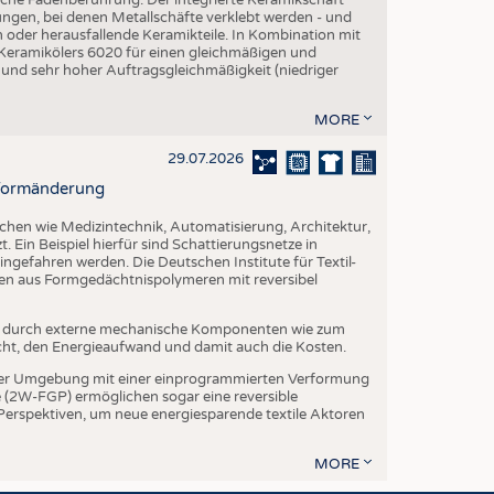
ngen, bei denen Metallschäfte verklebt werden - und
en oder herausfallende Keramikteile. In Kombination mit
 Keramikölers 6020 für einen gleichmäßigen und
 und sehr hoher Auftragsgleichmäßigkeit (niedriger
MORE
29.07.2026
r Formänderung
ichen wie Medizintechnik, Automatisierung, Architektur,
. Ein Beispiel hierfür sind Schattierungsnetze in
ngefahren werden. Die Deutschen Institute für Textil-
ien aus Formgedächtnispolymeren mit reversibel
t durch externe mechanische Komponenten wie zum
cht, den Energieaufwand und damit auch die Kosten.
er Umgebung mit einer einprogrammierten Verformung
(2W-FGP) ermöglichen sogar eine reversible
 Perspektiven, um neue energiesparende textile Aktoren
MORE