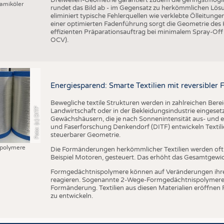
amiköler
rundet das Bild ab - im Gegensatz zu herkömmlichen Lösu
eliminiert typische Fehlerquellen wie verklebte Ölleitung
einer optimierten Fadenführung sorgt die Geometrie des
effizienten Präparationsauftrag bei minimalem Spray-Off
OCV).
Energiesparend: Smarte Textilien mit reversible
Bewegliche textile Strukturen werden in zahlreichen Bere
Foto: (c) DITF
Landwirtschaft oder in der Bekleidungsindustrie eingesetzt
Gewächshäusern, die je nach Sonnenintensität aus- und ei
und Faserforschung Denkendorf (DITF) entwickeln Textil
steuerbarer Geometrie.
polymere
Die Formänderungen herkömmlicher Textilien werden of
Beispiel Motoren, gesteuert. Das erhöht das Gesamtgewi
Formgedächtnispolymere können auf Veränderungen ihr
reagieren. Sogenannte 2-Wege-Formgedächtnispolymere 
Formänderung. Textilien aus diesen Materialien eröffnen
zu entwickeln.