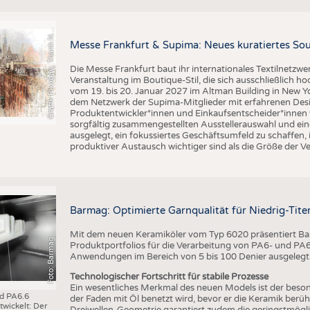
BUSINESS
FAKT
r
a
f
i
k
P
i
x
a
b
a
y
,
T
h
a
n
h
g
u
y
e
n
S
l
UNTERNEHMEN
STATI
G
q
N
Messe Frankfurt & Supima: Neues kuratiertes Sou
TING
AUSSCHREIBUNGEN
Die Messe Frankfurt baut ihr internationales Textilnetzwe
DTV AUSSCHREIBUNGSDIENST
Veranstaltung im Boutique-Stil, die sich ausschließlich h
TERMINE
vom 19. bis 20. Januar 2027 im Altman Building in New Yor
dem Netzwerk der Supima-Mitglieder mit erfahrenen Desi
BRANCHENTERMINE
Produktentwickler*innen und Einkaufsentscheider*inne
sorgfältig zusammengestellten Ausstellerauswahl und ein
ausgelegt, ein fokussiertes Geschäftsumfeld zu schaffen,
produktiver Austausch wichtiger sind als die Größe der V
Barmag: Optimierte Garnqualität für Niedrig-Ti
Mit dem neuen Keramiköler vom Typ 6020 präsentiert Bar
Foto: Barmag
Produktportfolios für die Verarbeitung von PA6- und PA6.6
Anwendungen im Bereich von 5 bis 100 Denier ausgelegt
Technologischer Fortschritt für stabile Prozesse
Ein wesentliches Merkmal des neuen Models ist der beson
nd PA6.6
der Faden mit Öl benetzt wird, bevor er die Keramik berüh
wickelt: Der
Dreiwellen-Geometrie garantiert zudem die geringstmögl