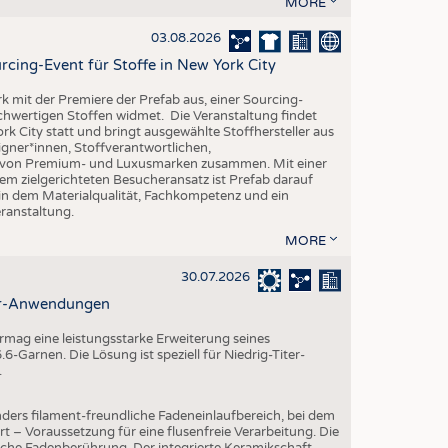
MORE
EN
STICS
03.08.2026
rcing-Event für Stoffe in New York City
rk mit der Premiere der Prefab aus, einer Sourcing-
ochwertigen Stoffen widmet. Die Veranstaltung findet
k City statt und bringt ausgewählte Stoffhersteller aus
gner*innen, Stoffverantwortlichen,
n von Premium- und Luxusmarken zusammen. Mit einer
em zielgerichteten Besucheransatz ist Prefab darauf
 in dem Materialqualität, Fachkompetenz und ein
eranstaltung.
MORE
30.07.2026
ter-Anwendungen
mag eine leistungsstarke Erweiterung seines
-Garnen. Die Lösung ist speziell für Niedrig-Titer-
.
ders filament-freundliche Fadeneinlaufbereich, bei dem
rt – Voraussetzung für eine flusenfreie Verarbeitung. Die
iche Fadenberührung. Der integrierte Keramikschaft