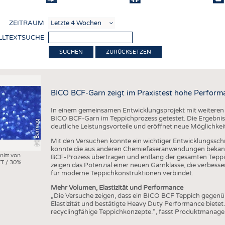
COMP
ZEITRAUM
VERE
LLTEXTSUCHE
TEXT
ZURÜCKSETZEN
SENS
RECY
BICO BCF-Garn zeigt im Praxistest hohe Perform
NACH
In einem gemeinsamen Entwicklungsprojekt mit weiteren
KREI
BICO BCF-Garn im Teppichprozess getestet. Die Ergebniss
(c) Barmag
deutliche Leistungsvorteile und eröffnet neue Möglichkei
TECHN
Mit den Versuchen konnte ein wichtiger Entwicklungsschri
SMART
konnte die aus anderen Chemiefaseranwendungen bekann
nitt von
BCF-Prozess übertragen und entlang der gesamten Teppi
T / 30%
MEDI
zeigen das Potenzial einer neuen Garnklasse, die verbes
für moderne Teppichkonstruktionen verbindet.
HAUS-
Mehr Volumen, Elastizität und Performance
BEKL
„Die Versuche zeigen, dass ein BICO BCF Teppich gegen
Elastizität und bestätigte Heavy Duty Performance bietet
TESTS
recyclingfähige Teppichkonzepte.“, fasst Produktmanag