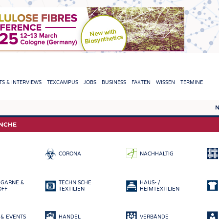
TION
S & INTERVIEWS
TEXCAMPUS
JOBS
BUSINESS
FAKTEN
WISSEN
TERMINE
N
REPORTS & INTERVIEWS
TEXC
ANCHE
TEXTINATION NEWSLINE
ROHS
CORONA
NACHHALTIG
TEXTILE LEADERSHIP
FASE
GARN
 GARNE &
TECHNISCHE
HAUS- /
GEWE
OFF
TEXTILIEN
HEIMTEXTILIEN
GESTR
& EVENTS
HANDEL
VERBÄNDE
VLIES