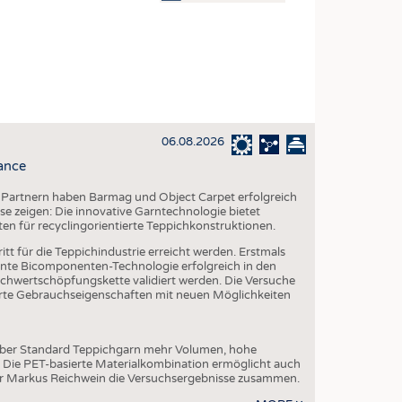
OSITES
DLUNG
ILMASCHINENBAU
ORIK
06.08.2026
CLING
ance
HALTIGKEIT
 Partnern haben Barmag und Object Carpet erfolgreich
SLAUFWIRTSCHAFT
e zeigen: Die innovative Garntechnologie bietet
ten für recyclingorientierte Teppichkonstruktionen.
ISCHE TEXTILIEN
tt für die Teppichindustrie erreicht werden. Erstmals
 TEXTILES
te Bicomponenten-Technologie erfolgreich in den
chwertschöpfungskette validiert werden. Die Versuche
ZIN
serte Gebrauchseigenschaften mit neuen Möglichkeiten
 UND HEIMTEXTILIEN
EIDUNG
über Standard Teppichgarn mehr Volumen, hohe
. Die PET-basierte Materialkombination ermöglicht auch
er Markus Reichwein die Versuchsergebnisse zusammen.