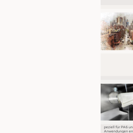
JOBS
STELLENMARKT
KRÜGER PERSONAL HEADHUN
PRAKTIKA & AUSBILDUNGEN
WISSEN
DAUNENCHECK
ADRESSEN & LINKS
LABELS
PUBLIKATIONEN
peziell für PA6 u
Anwendungen ent