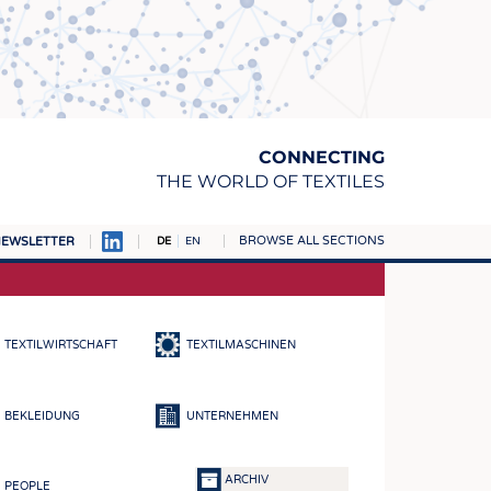
CONNECTING
THE WORLD OF TEXTILES
BROWSE ALL SECTIONS
EWSLETTER
DE
EN
AMPUS
TOFFE
TEXTILWIRTSCHAFT
TEXTILMASCHINEN
RN
E
BEKLEIDUNG
UNTERNEHMEN
BE
ICKE & GEWIRKE
ARCHIV
PEOPLE
STOFFE