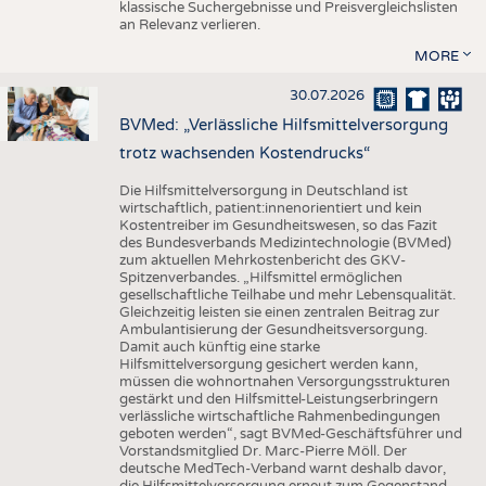
klassische Suchergebnisse und Preisvergleichslisten
an Relevanz verlieren.
MORE
30.07.2026
BVMed: „Verlässliche Hilfsmittelversorgung
trotz wachsenden Kostendrucks“
Die Hilfsmittelversorgung in Deutschland ist
wirtschaftlich, patient:innenorientiert und kein
Kostentreiber im Gesundheitswesen, so das Fazit
des Bundesverbands Medizintechnologie (BVMed)
zum aktuellen Mehrkostenbericht des GKV-
Spitzenverbandes. „Hilfsmittel ermöglichen
gesellschaftliche Teilhabe und mehr Lebensqualität.
Gleichzeitig leisten sie einen zentralen Beitrag zur
Ambulantisierung der Gesundheitsversorgung.
Damit auch künftig eine starke
Hilfsmittelversorgung gesichert werden kann,
müssen die wohnortnahen Versorgungsstrukturen
gestärkt und den Hilfsmittel-Leistungserbringern
verlässliche wirtschaftliche Rahmenbedingungen
geboten werden“, sagt BVMed-Geschäftsführer und
Vorstandsmitglied Dr. Marc-Pierre Möll. Der
deutsche MedTech-Verband warnt deshalb davor,
die Hilfsmittelversorgung erneut zum Gegenstand