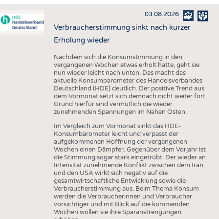
HAUS- UND HEIMTEXTILIEN
03.08.2026
BEKLEIDUNG
Verbraucherstimmung sinkt nach kurzer
TESTS
Erholung wieder
BUSINESS
FAKTEN
Nachdem sich die Konsumstimmung in den
vergangenen Wochen etwas erholt hatte, geht sie
UNTERNEHMEN
STATISTICS
nun wieder leicht nach unten. Das macht das
aktuelle Konsumbarometer des Handelsverbandes
AUSSCHREIBUNGEN
Deutschland (HDE) deutlich. Der positive Trend aus
dem Vormonat setzt sich demnach nicht weiter fort.
DTV AUSSCHREIBUNGSDIENST
Grund hierfür sind vermutlich die wieder
zunehmenden Spannungen im Nahen Osten.
WISSEN
TERMINE
Im Vergleich zum Vormonat sinkt das HDE-
DAUNENCHECK
BRANCHENTERMINE
Konsumbarometer leicht und verpasst der
aufgekommenen Hoffnung der vergangenen
ADRESSEN & LINKS
Wochen einen Dämpfer. Gegenüber dem Vorjahr ist
die Stimmung sogar stark eingetrübt. Der wieder an
LABELS
Intensität zunehmende Konflikt zwischen dem Iran
und den USA wirkt sich negativ auf die
PUBLIKATIONEN
gesamtwirtschaftliche Entwicklung sowie die
Verbraucherstimmung aus. Beim Thema Konsum
werden die Verbraucherinnen und Verbraucher
vorsichtiger und mit Blick auf die kommenden
Wochen wollen sie ihre Sparanstrengungen