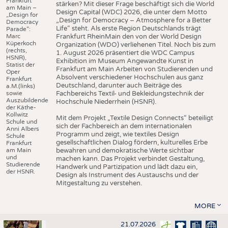
Frankfurt
stärken? Mit dieser Frage beschäftigt sich die World
am Main –
Design Capital (WDC) 2026, die unter dem Motto
„Design for
„Design for Democracy – Atmosphere for a Better
Democracy
Life“ steht. Als erste Region Deutschlands trägt
Parade“:
Marc
Frankfurt RheinMain den von der World Design
Küperkoch
Organization (WDO) verliehenen Titel. Noch bis zum
(rechts,
1. August 2026 präsentiert die WDC Campus
HSNR),
Exhibition im Museum Angewandte Kunst in
Statist der
Frankfurt am Main Arbeiten von Studierenden und
Oper
Absolvent verschiedener Hochschulen aus ganz
Frankfurt
Deutschland, darunter auch Beiträge des
a.M.(links)
sowie
Fachbereichs Textil- und Bekleidungstechnik der
Auszubildende
Hochschule Niederrhein (HSNR).
der Käthe-
Kollwitz
Mit dem Projekt „Textile Design Connects“ beteiligt
Schule und
sich der Fachbereich an dem internationalen
Anni Albers
Programm und zeigt, wie textiles Design
Schule
gesellschaftlichen Dialog fördern, kulturelles Erbe
Frankfurt
am Main
bewahren und demokratische Werte sichtbar
und
machen kann. Das Projekt verbindet Gestaltung,
Studierende
Handwerk und Partizipation und lädt dazu ein,
der HSNR.
Design als Instrument des Austauschs und der
Mitgestaltung zu verstehen.
MORE
21.07.2026