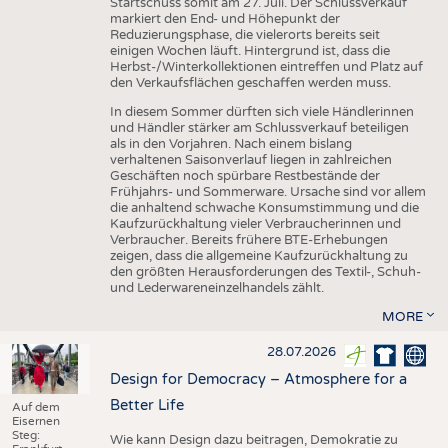
Startschuss somit am 27. Juli. Der Schlussverkauf
markiert den End- und Höhepunkt der
Reduzierungsphase, die vielerorts bereits seit
einigen Wochen läuft. Hintergrund ist, dass die
Herbst-/Winterkollektionen eintreffen und Platz auf
den Verkaufsflächen geschaffen werden muss.
In diesem Sommer dürften sich viele Händlerinnen
und Händler stärker am Schlussverkauf beteiligen
als in den Vorjahren. Nach einem bislang
verhaltenen Saisonverlauf liegen in zahlreichen
Geschäften noch spürbare Restbestände der
Frühjahrs- und Sommerware. Ursache sind vor allem
die anhaltend schwache Konsumstimmung und die
Kaufzurückhaltung vieler Verbraucherinnen und
Verbraucher. Bereits frühere BTE-Erhebungen
zeigen, dass die allgemeine Kaufzurückhaltung zu
den größten Herausforderungen des Textil-, Schuh-
und Lederwareneinzelhandels zählt.
MORE
28.07.2026
Design for Democracy – Atmosphere for a
Better Life
Auf dem
Eisernen
Steg:
Wie kann Design dazu beitragen, Demokratie zu