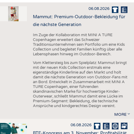
HAUS- UND HEIMTEXTILIEN
06.08.2026
BEKLEIDUNG
Mammut: Premium-Outdoor-Bekleidung für
TESTS
die nächste Generation
BUSINESS
FAKTEN
Im Zuge der Kollaboration mit MINI A TURE
Copenhagen erweitert das Schweizer
UNTERNEHMEN
STATISTICS
Traditionsunternehmen sein Portfolio um eine Kids
Collection und begleitet Familien künftig über alle
AUSSCHREIBUNGEN
Lebensphasen hinweg im Outdoor-Bereich.
DTV AUSSCHREIBUNGSDIENST
Vom Klettersteig bis zum Spielplatz: Mammut bringt
mit der neuen Kids Collection erstmals eine
WISSEN
TERMINE
eigenständige Kinderlinie auf den Markt und holt
damit die nächste Generation von Outdoor-Fans mit
DAUNENCHECK
BRANCHENTERMINE
an Bord. Entwickelt in Zusammenarbeit mit MINI A
TURE Copenhagen, einer führenden
ADRESSEN & LINKS
skandinavischen Marke für hochwertige Kinder-
Outerwear, schließt Mammut damit eine Lücke im
LABELS
Premium-Segment: Bekleidung, die technische
Ansprüche und kindgerechtes Design vereint.
PUBLIKATIONEN
MORE
06.08.2026
BTE-Kongress am 3. November: Profitabilität