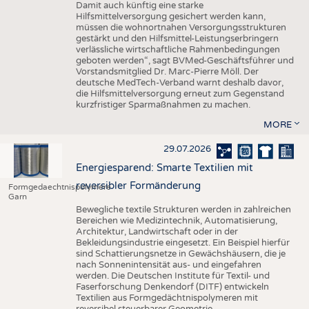
Damit auch künftig eine starke
Hilfsmittelversorgung gesichert werden kann,
müssen die wohnortnahen Versorgungsstrukturen
gestärkt und den Hilfsmittel-Leistungserbringern
verlässliche wirtschaftliche Rahmenbedingungen
geboten werden“, sagt BVMed-Geschäftsführer und
Vorstandsmitglied Dr. Marc-Pierre Möll. Der
deutsche MedTech-Verband warnt deshalb davor,
die Hilfsmittelversorgung erneut zum Gegenstand
kurzfristiger Sparmaßnahmen zu machen.
MORE
29.07.2026
Energiesparend: Smarte Textilien mit
reversibler Formänderung
Formgedaechtnispolymere
Garn
Bewegliche textile Strukturen werden in zahlreichen
Bereichen wie Medizintechnik, Automatisierung,
Architektur, Landwirtschaft oder in der
Bekleidungsindustrie eingesetzt. Ein Beispiel hierfür
sind Schattierungsnetze in Gewächshäusern, die je
nach Sonnenintensität aus- und eingefahren
werden. Die Deutschen Institute für Textil- und
Faserforschung Denkendorf (DITF) entwickeln
Textilien aus Formgedächtnispolymeren mit