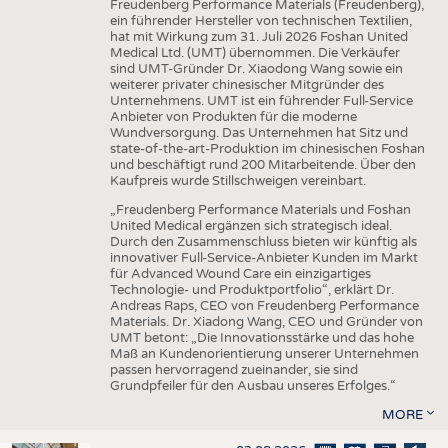
Freudenberg Performance Materials (Freudenberg),
ein führender Hersteller von technischen Textilien,
hat mit Wirkung zum 31. Juli 2026 Foshan United
Medical Ltd. (UMT) übernommen. Die Verkäufer
sind UMT-Gründer Dr. Xiaodong Wang sowie ein
weiterer privater chinesischer Mitgründer des
Unternehmens. UMT ist ein führender Full-Service
Anbieter von Produkten für die moderne
Wundversorgung. Das Unternehmen hat Sitz und
state-of-the-art-Produktion im chinesischen Foshan
und beschäftigt rund 200 Mitarbeitende. Über den
Kaufpreis wurde Stillschweigen vereinbart.
„Freudenberg Performance Materials und Foshan
United Medical ergänzen sich strategisch ideal.
Durch den Zusammenschluss bieten wir künftig als
innovativer Full-Service-Anbieter Kunden im Markt
für Advanced Wound Care ein einzigartiges
Technologie- und Produktportfolio“, erklärt Dr.
Andreas Raps, CEO von Freudenberg Performance
Materials. Dr. Xiadong Wang, CEO und Gründer von
UMT betont: „Die Innovationsstärke und das hohe
Maß an Kundenorientierung unserer Unternehmen
passen hervorragend zueinander, sie sind
Grundpfeiler für den Ausbau unseres Erfolges.“
MORE