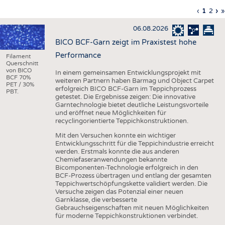
HAUS- UND HEIMTEXTILIEN
Vorherig
‹
Aktuell
1
Seite
2
Nä
›
L
»
Seitennummerierung
Seite
Seite
Sei
S
BEKLEIDUNG
06.08.2026
TESTS
BICO BCF-Garn zeigt im Praxistest hohe
BUSINESS
FAKTEN
Performance
Filament
Querschnitt
UNTERNEHMEN
STATISTICS
von BICO
In einem gemeinsamen Entwicklungsprojekt mit
BCF 70%
weiteren Partnern haben Barmag und Object Carpet
PET / 30%
AUSSCHREIBUNGEN
erfolgreich BICO BCF-Garn im Teppichprozess
PBT.
getestet. Die Ergebnisse zeigen: Die innovative
DTV AUSSCHREIBUNGSDIENST
Garntechnologie bietet deutliche Leistungsvorteile
und eröffnet neue Möglichkeiten für
WISSEN
TERMINE
recyclingorientierte Teppichkonstruktionen.
DAUNENCHECK
BRANCHENTERMINE
Mit den Versuchen konnte ein wichtiger
Entwicklungsschritt für die Teppichindustrie erreicht
ADRESSEN & LINKS
werden. Erstmals konnte die aus anderen
Chemiefaseranwendungen bekannte
LABELS
Bicomponenten-Technologie erfolgreich in den
BCF-Prozess übertragen und entlang der gesamten
PUBLIKATIONEN
Teppichwertschöpfungskette validiert werden. Die
Versuche zeigen das Potenzial einer neuen
Garnklasse, die verbesserte
Gebrauchseigenschaften mit neuen Möglichkeiten
für moderne Teppichkonstruktionen verbindet.