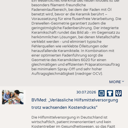
Ein wesentliches Merkmal des neuen Models ist der
besonders filament-freundliche
Fadeneinlaufbereich, bei dem der Faden mit Öl
benetzt wird, bevor er die Keramik berührt –
Voraussetzung für eine flusenfreie Verarbeitung. Die
Dreiwellen-Geometrie garantiert zudem die
geringstmögliche Fadenberührung. Der integrierte
Keramikschaft rundet das Bild ab - im Gegensatz zu
herkömmlichen Lösungen, bei denen Metallschäfte
verklebt werden - und eliminiert typische
Fehlerquellen wie verklebte Ölleitungen oder
herausfallende Keramikteile. In Kombination mit
einer optimierten Fadenführung sorgt die
Geometrie des Keramikölers 6020 für einen
gleichmäßigen und effizienten Präparationsauftrag
bei minimalem Spray-Off und sehr hoher
Auftragsgleichmäßigkeit (niedriger OCV).
MORE
30.07.2026
BVMed: „Verlässliche Hilfsmittelversorgung
trotz wachsenden Kostendrucks“
Die Hilfsmittelversorgung in Deutschland ist
wirtschaftlich, patient:innenorientiert und kein
Kostentreiber im Gesundheitswesen, so das Fazit