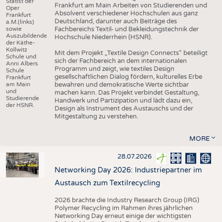
Statist der
Frankfurt am Main Arbeiten von Studierenden und
Oper
Absolvent verschiedener Hochschulen aus ganz
Frankfurt
Deutschland, darunter auch Beiträge des
a.M.(links)
sowie
Fachbereichs Textil- und Bekleidungstechnik der
Auszubildende
Hochschule Niederrhein (HSNR).
der Käthe-
Kollwitz
Mit dem Projekt „Textile Design Connects“ beteiligt
Schule und
sich der Fachbereich an dem internationalen
Anni Albers
Programm und zeigt, wie textiles Design
Schule
gesellschaftlichen Dialog fördern, kulturelles Erbe
Frankfurt
am Main
bewahren und demokratische Werte sichtbar
und
machen kann. Das Projekt verbindet Gestaltung,
Studierende
Handwerk und Partizipation und lädt dazu ein,
der HSNR.
Design als Instrument des Austauschs und der
Mitgestaltung zu verstehen.
MORE
28.07.2026
Networking Day 2026: Industriepartner im
Austausch zum Textilrecycling
2026 brachte die Industry Research Group (IRG)
Polymer Recycling im Rahmen ihres jährlichen
Networking Day erneut einige der wichtigsten