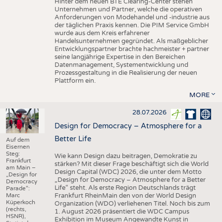
Hinter dem neuen BTE Clearing-Center stehen
Unternehmen und Partner, welche die operativen
Anforderungen von Modehandel und -industrie aus
der täglichen Praxis kennen. Die PIM Service GmbH
wurde aus dem Kreis erfahrener
Handelsunternehmen gegründet. Als maßgeblicher
Entwicklungspartner brachte hachmeister + partner
seine langjährige Expertise in den Bereichen
Datenmanagement, Systementwicklung und
Prozessgestaltung in die Realisierung der neuen
Plattform ein.
MORE
28.07.2026
Design for Democracy – Atmosphere for a
Better Life
Auf dem
Eisernen
Steg:
Wie kann Design dazu beitragen, Demokratie zu
Frankfurt
stärken? Mit dieser Frage beschäftigt sich die World
am Main –
Design Capital (WDC) 2026, die unter dem Motto
„Design for
„Design for Democracy – Atmosphere for a Better
Democracy
Life“ steht. Als erste Region Deutschlands trägt
Parade“:
Marc
Frankfurt RheinMain den von der World Design
Küperkoch
Organization (WDO) verliehenen Titel. Noch bis zum
(rechts,
1. August 2026 präsentiert die WDC Campus
HSNR),
Exhibition im Museum Angewandte Kunst in