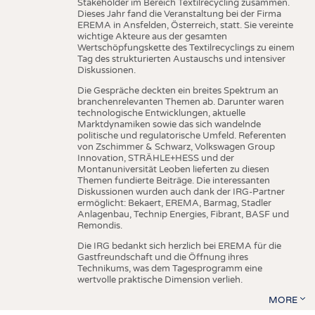
Stakeholder im Bereich Textilrecycling zusammen.
Dieses Jahr fand die Veranstaltung bei der Firma
EREMA in Ansfelden, Österreich, statt. Sie vereinte
wichtige Akteure aus der gesamten
Wertschöpfungskette des Textilrecyclings zu einem
Tag des strukturierten Austauschs und intensiver
Diskussionen.
Die Gespräche deckten ein breites Spektrum an
branchenrelevanten Themen ab. Darunter waren
technologische Entwicklungen, aktuelle
Marktdynamiken sowie das sich wandelnde
politische und regulatorische Umfeld. Referenten
von Zschimmer & Schwarz, Volkswagen Group
Innovation, STRÄHLE+HESS und der
Montanuniversität Leoben lieferten zu diesen
Themen fundierte Beiträge. Die interessanten
Diskussionen wurden auch dank der IRG-Partner
ermöglicht: Bekaert, EREMA, Barmag, Stadler
Anlagenbau, Technip Energies, Fibrant, BASF und
Remondis.
Die IRG bedankt sich herzlich bei EREMA für die
Gastfreundschaft und die Öffnung ihres
Technikums, was dem Tagesprogramm eine
wertvolle praktische Dimension verlieh.
MORE