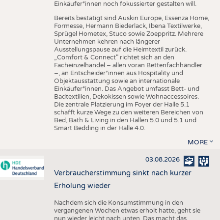
Einkäufer*innen noch fokussierter gestalten will.
Bereits bestätigt sind Auskin Europe, Essenza Home,
Formesse, Hermann Biederlack, Ibena Textilwerke,
Sprügel Hometex, Stuco sowie Zoeppritz. Mehrere
Unternehmen kehren nach längerer
Ausstellungspause auf die Heimtextil zurück.
„Comfort & Connect" richtet sich an den
Facheinzelhandel – allen voran Bettenfachhändler
–, an Entscheider*innen aus Hospitality und
Objektausstattung sowie an internationale
Einkäufer*innen. Das Angebot umfasst Bett- und
Badtextilien, Dekokissen sowie Wohnaccessoires.
Die zentrale Platzierung im Foyer der Halle 5.1
schafft kurze Wege zu den weiteren Bereichen von
Bed, Bath & Living in den Hallen 5.0 und 5.1 und
Smart Bedding in der Halle 4.0.
MORE
03.08.2026
Verbraucherstimmung sinkt nach kurzer
Erholung wieder
Nachdem sich die Konsumstimmung in den
vergangenen Wochen etwas erholt hatte, geht sie
nun wieder leicht nach unten. Das macht das