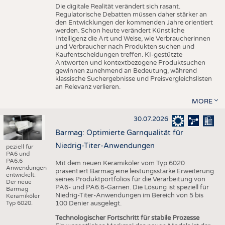
Die digitale Realität verändert sich rasant.
Regulatorische Debatten müssen daher stärker an
den Entwicklungen der kommenden Jahre orientiert
werden. Schon heute verändert Künstliche
Intelligenz die Art und Weise, wie Verbraucherinnen
und Verbraucher nach Produkten suchen und
Kaufentscheidungen treffen. KI-gestützte
Antworten und kontextbezogene Produktsuchen
gewinnen zunehmend an Bedeutung, während
klassische Suchergebnisse und Preisvergleichslisten
an Relevanz verlieren.
MORE
30.07.2026
Barmag: Optimierte Garnqualität für
Niedrig-Titer-Anwendungen
peziell für
PA6 und
PA6.6
Mit dem neuen Keramiköler vom Typ 6020
Anwendungen
präsentiert Barmag eine leistungsstarke Erweiterung
entwickelt:
seines Produktportfolios für die Verarbeitung von
Der neue
PA6- und PA6.6-Garnen. Die Lösung ist speziell für
Barmag
Niedrig-Titer-Anwendungen im Bereich von 5 bis
Keramiköler
Typ 6020.
100 Denier ausgelegt.
Technologischer Fortschritt für stabile Prozesse