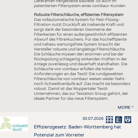
Lieferanten hergestellte Bauteile. So auch im
patentierten Filtersystem eines vombaur-Kunden.
Robuste Filterschläuche, effizientes Filtersystem
Das vollautomatische System für Fest-Flüssig-
Filtration nutzt Druckluft als treibende Kraft und
sorgt dank der besonderen Geometrie der
Filterkerzen für einen außergewöhnlich effizienten
Abwurf des Filtrerkuchens. Für das hocheffiziente
und nahezu wartungsfreie System braucht der
Hersteller robuste und langlebige Filterschläuche.
Die Schläuche müssen den enormen und bei der
Rückspülung schlagartig wirkenden Kräften in der
Anlage zuverlässig und dauerhaft standhalten. Die
Schläuche von vombaur erfüllen die hohen
Anforderungen an das Textil: Die rundgewebten
Filterschläuche von vombaur weisen weder Naht-
noch Schweißverläufe auf. Das macht sie besonders
robust. Damit ist das Wuppertaler Textil-
Unternehmen, das zur Textation Group gehört, der
ideale Partner für das neue Filtersystem.
MORE
30.07.2026
Effizienzgesetz: Baden-Württemberg hat
Potenzial zum Vorreiter