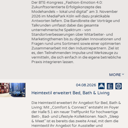
Der BTE-Kongress „Fashion-Emotion 4.0:
Zukunftsorientierte Erfolgskonzepte des
Modehandels – lokal und digital“ am 3. November
2026 im MediaPark Köln will dazu praktikable
Antworten liefern. Die Bandbreite der Vorträge und
Talkrunden umfasst dabei das gesamte
unternehmerische Spektrum - von
Standortverbesserungen über Mitarbeiter- und
Marketingthemen bis zu digitalen Innovationen und
Fragen rund ums Sortiment sowie einer optimierten
Zusammenarbeit mit den Industriepartnern. Ziel ist
es, den Teilnehmenden Impulse und Werkzeuge zu
vermitteln, die sich einfach in die eigene betriebliche
Praxis integrieren lassen.
MORE
04.08.2026
Heimtextil erweitert Bed, Bath & Living
Die Heimtextil erweitert ihr Angebot für Bed, Bath &
Living: Mit „Comfort & Connect" entsteht im Foyer
der Halle 5.1 ein neuer Treffpunkt für hochwertige
Bett-, Bad- und Lifestyle-Kollektionen. Nach „Sleep
& Meet" ist es bereits das zweite Areal, mit dem die
Heimtextil ihr Angebot für Aussteller und