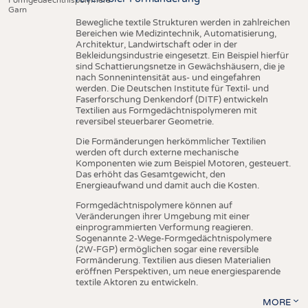
Garn
Bewegliche textile Strukturen werden in zahlreichen
Bereichen wie Medizintechnik, Automatisierung,
Architektur, Landwirtschaft oder in der
Bekleidungsindustrie eingesetzt. Ein Beispiel hierfür
sind Schattierungsnetze in Gewächshäusern, die je
nach Sonnenintensität aus- und eingefahren
werden. Die Deutschen Institute für Textil- und
Faserforschung Denkendorf (DITF) entwickeln
Textilien aus Formgedächtnispolymeren mit
reversibel steuerbarer Geometrie.
Die Formänderungen herkömmlicher Textilien
werden oft durch externe mechanische
Komponenten wie zum Beispiel Motoren, gesteuert.
Das erhöht das Gesamtgewicht, den
Energieaufwand und damit auch die Kosten.
Formgedächtnispolymere können auf
Veränderungen ihrer Umgebung mit einer
einprogrammierten Verformung reagieren.
Sogenannte 2-Wege-Formgedächtnispolymere
(2W-FGP) ermöglichen sogar eine reversible
Formänderung. Textilien aus diesen Materialien
eröffnen Perspektiven, um neue energiesparende
textile Aktoren zu entwickeln.
MORE