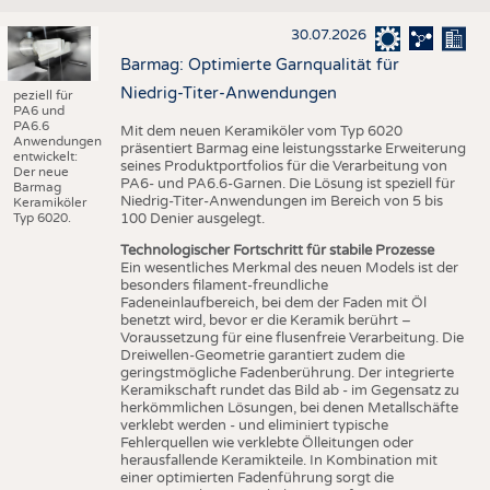
30.07.2026
Barmag: Optimierte Garnqualität für
Niedrig-Titer-Anwendungen
peziell für
PA6 und
PA6.6
Mit dem neuen Keramiköler vom Typ 6020
Anwendungen
präsentiert Barmag eine leistungsstarke Erweiterung
entwickelt:
seines Produktportfolios für die Verarbeitung von
Der neue
PA6- und PA6.6-Garnen. Die Lösung ist speziell für
Barmag
Niedrig-Titer-Anwendungen im Bereich von 5 bis
Keramiköler
Typ 6020.
100 Denier ausgelegt.
Technologischer Fortschritt für stabile Prozesse
Ein wesentliches Merkmal des neuen Models ist der
besonders filament-freundliche
Fadeneinlaufbereich, bei dem der Faden mit Öl
benetzt wird, bevor er die Keramik berührt –
Voraussetzung für eine flusenfreie Verarbeitung. Die
Dreiwellen-Geometrie garantiert zudem die
geringstmögliche Fadenberührung. Der integrierte
Keramikschaft rundet das Bild ab - im Gegensatz zu
herkömmlichen Lösungen, bei denen Metallschäfte
verklebt werden - und eliminiert typische
Fehlerquellen wie verklebte Ölleitungen oder
herausfallende Keramikteile. In Kombination mit
einer optimierten Fadenführung sorgt die