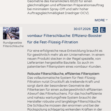
Geometrie des Keramikölers 6020 für einen
gleichmäßigen und effizienten Präparationsauftrag
bei minimalem Spray-Off und sehr hoher
Auftragsgleichmäßigkeit (niedriger OCV).
MORE
30.07.2026
vombaur Filterschläuche: Effizienz-Booster
für die Fest-Flüssig-Filtration
Rundgewebte
Filterschläuche
Für eine erfolgreiche neue Entwicklung braucht es
für gewöhnlich mehr als ein Unternehmen. In einem
neuen Produkt stecken in der Regel spezielle, von
Lieferanten hergestellte Bauteile. So auch im
patentierten Filtersystem eines vombaur-Kunden.
Robuste Filterschläuche, effizientes Filtersystem
Das vollautomatische System für Fest-Flüssig-
Filtration nutzt Druckluft als treibende Kraft und
sorgt dank der besonderen Geometrie der
Filterkerzen für einen außergewöhnlich effizienten
Abwurf des Filtrerkuchens. Für das hocheffiziente
und nahezu wartungsfreie System braucht der
Hersteller robuste und langlebige Filterschläuche.
Die Schläuche müssen den enormen und bei der
Rückspülung schlagartig wirkenden Kräften in der