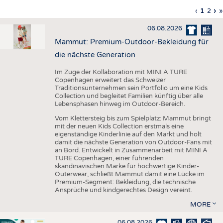
HAUS- UND HEIMTEXTILIEN
Vorherig
‹
Aktuell
1
Seite
2
Nä
›
L
»
Seitennummerierung
Seite
Seite
Sei
S
BEKLEIDUNG
06.08.2026
TESTS
Mammut: Premium-Outdoor-Bekleidung für
BUSINESS
FAKTEN
die nächste Generation
UNTERNEHMEN
STATISTICS
Im Zuge der Kollaboration mit MINI A TURE
Copenhagen erweitert das Schweizer
AUSSCHREIBUNGEN
Traditionsunternehmen sein Portfolio um eine Kids
Collection und begleitet Familien künftig über alle
DTV AUSSCHREIBUNGSDIENST
Lebensphasen hinweg im Outdoor-Bereich.
WISSEN
TERMINE
Vom Klettersteig bis zum Spielplatz: Mammut bringt
mit der neuen Kids Collection erstmals eine
DAUNENCHECK
BRANCHENTERMINE
eigenständige Kinderlinie auf den Markt und holt
damit die nächste Generation von Outdoor-Fans mit
ADRESSEN & LINKS
an Bord. Entwickelt in Zusammenarbeit mit MINI A
TURE Copenhagen, einer führenden
LABELS
skandinavischen Marke für hochwertige Kinder-
Outerwear, schließt Mammut damit eine Lücke im
PUBLIKATIONEN
Premium-Segment: Bekleidung, die technische
Ansprüche und kindgerechtes Design vereint.
MORE
06.08.2026