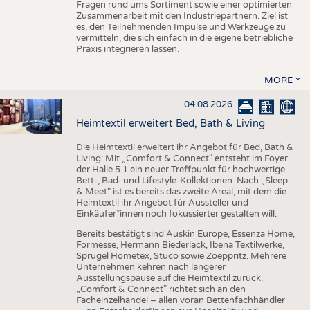
Fragen rund ums Sortiment sowie einer optimierten
Zusammenarbeit mit den Industriepartnern. Ziel ist
es, den Teilnehmenden Impulse und Werkzeuge zu
vermitteln, die sich einfach in die eigene betriebliche
Praxis integrieren lassen.
MORE
04.08.2026
Heimtextil erweitert Bed, Bath & Living
Die Heimtextil erweitert ihr Angebot für Bed, Bath &
Living: Mit „Comfort & Connect" entsteht im Foyer
der Halle 5.1 ein neuer Treffpunkt für hochwertige
Bett-, Bad- und Lifestyle-Kollektionen. Nach „Sleep
& Meet" ist es bereits das zweite Areal, mit dem die
Heimtextil ihr Angebot für Aussteller und
Einkäufer*innen noch fokussierter gestalten will.
Bereits bestätigt sind Auskin Europe, Essenza Home,
Formesse, Hermann Biederlack, Ibena Textilwerke,
Sprügel Hometex, Stuco sowie Zoeppritz. Mehrere
Unternehmen kehren nach längerer
Ausstellungspause auf die Heimtextil zurück.
„Comfort & Connect" richtet sich an den
Facheinzelhandel – allen voran Bettenfachhändler