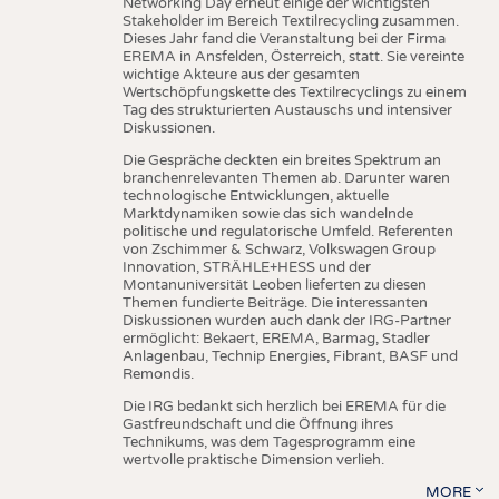
Networking Day erneut einige der wichtigsten
Stakeholder im Bereich Textilrecycling zusammen.
Dieses Jahr fand die Veranstaltung bei der Firma
EREMA in Ansfelden, Österreich, statt. Sie vereinte
wichtige Akteure aus der gesamten
Wertschöpfungskette des Textilrecyclings zu einem
Tag des strukturierten Austauschs und intensiver
Diskussionen.
Die Gespräche deckten ein breites Spektrum an
branchenrelevanten Themen ab. Darunter waren
technologische Entwicklungen, aktuelle
Marktdynamiken sowie das sich wandelnde
politische und regulatorische Umfeld. Referenten
von Zschimmer & Schwarz, Volkswagen Group
Innovation, STRÄHLE+HESS und der
Montanuniversität Leoben lieferten zu diesen
Themen fundierte Beiträge. Die interessanten
Diskussionen wurden auch dank der IRG-Partner
ermöglicht: Bekaert, EREMA, Barmag, Stadler
Anlagenbau, Technip Energies, Fibrant, BASF und
Remondis.
Die IRG bedankt sich herzlich bei EREMA für die
Gastfreundschaft und die Öffnung ihres
Technikums, was dem Tagesprogramm eine
wertvolle praktische Dimension verlieh.
MORE