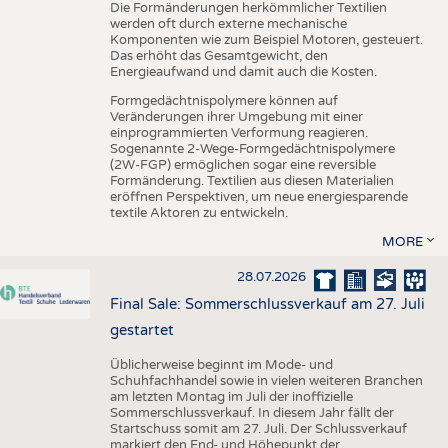
Die Formänderungen herkömmlicher Textilien
werden oft durch externe mechanische
Komponenten wie zum Beispiel Motoren, gesteuert.
Das erhöht das Gesamtgewicht, den
Energieaufwand und damit auch die Kosten.
Formgedächtnispolymere können auf
Veränderungen ihrer Umgebung mit einer
einprogrammierten Verformung reagieren.
Sogenannte 2-Wege-Formgedächtnispolymere
(2W-FGP) ermöglichen sogar eine reversible
Formänderung. Textilien aus diesen Materialien
eröffnen Perspektiven, um neue energiesparende
textile Aktoren zu entwickeln.
MORE
28.07.2026
Final Sale: Sommerschlussverkauf am 27. Juli
gestartet
Üblicherweise beginnt im Mode- und
Schuhfachhandel sowie in vielen weiteren Branchen
am letzten Montag im Juli der inoffizielle
Sommerschlussverkauf. In diesem Jahr fällt der
Startschuss somit am 27. Juli. Der Schlussverkauf
markiert den End- und Höhepunkt der