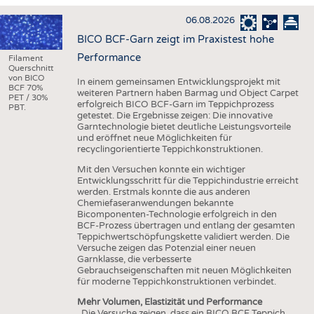
HAUS- UND HEIMTEXTILIEN
06.08.2026
BEKLEIDUNG
BICO BCF-Garn zeigt im Praxistest hohe
TESTS
Performance
Filament
Querschnitt
BUSINESS
FAKTEN
von BICO
In einem gemeinsamen Entwicklungsprojekt mit
BCF 70%
weiteren Partnern haben Barmag und Object Carpet
UNTERNEHMEN
STATISTICS
PET / 30%
erfolgreich BICO BCF-Garn im Teppichprozess
PBT.
getestet. Die Ergebnisse zeigen: Die innovative
AUSSCHREIBUNGEN
Garntechnologie bietet deutliche Leistungsvorteile
und eröffnet neue Möglichkeiten für
DTV AUSSCHREIBUNGSDIENST
recyclingorientierte Teppichkonstruktionen.
WISSEN
TERMINE
Mit den Versuchen konnte ein wichtiger
Entwicklungsschritt für die Teppichindustrie erreicht
DAUNENCHECK
BRANCHENTERMINE
werden. Erstmals konnte die aus anderen
Chemiefaseranwendungen bekannte
ADRESSEN & LINKS
Bicomponenten-Technologie erfolgreich in den
BCF-Prozess übertragen und entlang der gesamten
LABELS
Teppichwertschöpfungskette validiert werden. Die
Versuche zeigen das Potenzial einer neuen
PUBLIKATIONEN
Garnklasse, die verbesserte
Gebrauchseigenschaften mit neuen Möglichkeiten
für moderne Teppichkonstruktionen verbindet.
Mehr Volumen, Elastizität und Performance
„Die Versuche zeigen, dass ein BICO BCF Teppich