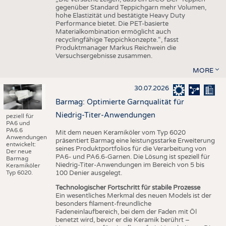
gegenüber Standard Teppichgarn mehr Volumen,
hohe Elastizität und bestätigte Heavy Duty
Performance bietet. Die PET-basierte
Materialkombination ermöglicht auch
recyclingfähige Teppichkonzepte.“, fasst
Produktmanager Markus Reichwein die
Versuchsergebnisse zusammen.
MORE
30.07.2026
Barmag: Optimierte Garnqualität für
Niedrig-Titer-Anwendungen
peziell für
PA6 und
PA6.6
Mit dem neuen Keramiköler vom Typ 6020
Anwendungen
präsentiert Barmag eine leistungsstarke Erweiterung
entwickelt:
seines Produktportfolios für die Verarbeitung von
Der neue
PA6- und PA6.6-Garnen. Die Lösung ist speziell für
Barmag
Niedrig-Titer-Anwendungen im Bereich von 5 bis
Keramiköler
Typ 6020.
100 Denier ausgelegt.
Technologischer Fortschritt für stabile Prozesse
Ein wesentliches Merkmal des neuen Models ist der
besonders filament-freundliche
Fadeneinlaufbereich, bei dem der Faden mit Öl
benetzt wird, bevor er die Keramik berührt –