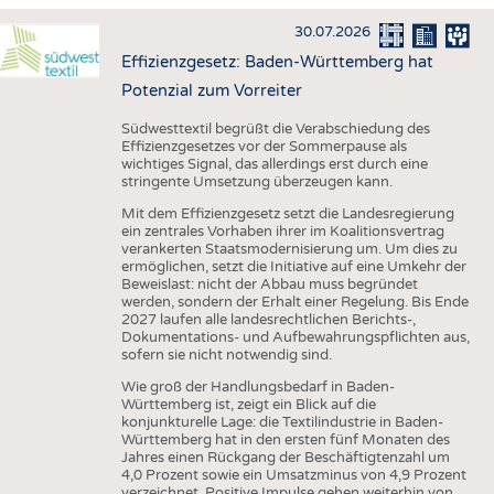
HAUS- UND HEIMTEXTILIEN
30.07.2026
BEKLEIDUNG
Effizienzgesetz: Baden-Württemberg hat
TESTS
Potenzial zum Vorreiter
BUSINESS
FAKTEN
Südwesttextil begrüßt die Verabschiedung des
Effizienzgesetzes vor der Sommerpause als
UNTERNEHMEN
STATISTICS
wichtiges Signal, das allerdings erst durch eine
stringente Umsetzung überzeugen kann.
AUSSCHREIBUNGEN
Mit dem Effizienzgesetz setzt die Landesregierung
DTV AUSSCHREIBUNGSDIENST
ein zentrales Vorhaben ihrer im Koalitionsvertrag
verankerten Staatsmodernisierung um. Um dies zu
WISSEN
TERMINE
ermöglichen, setzt die Initiative auf eine Umkehr der
Beweislast: nicht der Abbau muss begründet
DAUNENCHECK
BRANCHENTERMINE
werden, sondern der Erhalt einer Regelung. Bis Ende
2027 laufen alle landesrechtlichen Berichts-,
ADRESSEN & LINKS
Dokumentations- und Aufbewahrungspflichten aus,
sofern sie nicht notwendig sind.
LABELS
Wie groß der Handlungsbedarf in Baden-
PUBLIKATIONEN
Württemberg ist, zeigt ein Blick auf die
konjunkturelle Lage: die Textilindustrie in Baden-
Württemberg hat in den ersten fünf Monaten des
Jahres einen Rückgang der Beschäftigtenzahl um
4,0 Prozent sowie ein Umsatzminus von 4,9 Prozent
verzeichnet. Positive Impulse gehen weiterhin von