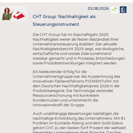
HAUS- UND HEIMTEXTILIEN
03.08.2026
BEKLEIDUNG
CHT Group: Nachhaltigkeit als
TESTS
Steuerungsinstrument
BUSINESS
FAKTEN
Die CHT Group hat im Geschäftsjahr 2025
Nachhaltigkeit weiter als festen Bestandteil ihrer
UNTERNEHMEN
STATISTICS
Unternehmenssteuerung etabliert. Der aktuelle
Nachhaltigkeitsbericht 2025 zeigt, wie ökologische,
AUSSCHREIBUNGEN
wirtschaftliche und soziale Ziele zunehmend
messbar gemacht und in Prozesse, Entscheidungen
DTV AUSSCHREIBUNGSDIENST
sowie Produktentwicklungen integriert werden.
WISSEN
TERMINE
Ein bedeutender Erfolg für die
Unternehmensgruppe war die Auszeichnung des
DAUNENCHECK
BRANCHENTERMINE
innovativen Färbeverfahrens PIGMENTURA mit
dem Deutschen Nachhaltigkeitspreis 2026 in der
ADRESSEN & LINKS
Produktkategorie. Die Technologie verbindet
Ressourcenschonung mit konkretem
LABELS
Kundennutzen und unterstreicht die
Innovationskraft der Gruppe.
PUBLIKATIONEN
Auch unabhängige Bewertungen bestätigen die
nachhaltige Entwicklung des Unternehmens: Mit 81
Punkten im EcoVadis-Rating und dem Gold-Status
gehört CHT zu den besten fünf Prozent der weltweit
bewerteten Unternehmen ihrer Branche. Darüber