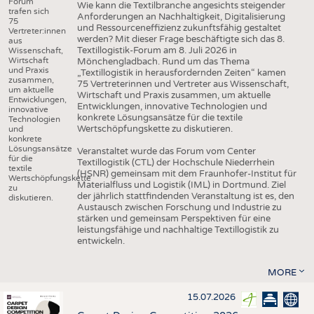
Forum
Wie kann die Textilbranche angesichts steigender
trafen sich
Anforderungen an Nachhaltigkeit, Digitalisierung
75
und Ressourceneffizienz zukunftsfähig gestaltet
Vertreter:innen
werden? Mit dieser Frage beschäftigte sich das 8.
aus
Textillogistik-Forum am 8. Juli 2026 in
Wissenschaft,
Wirtschaft
Mönchengladbach. Rund um das Thema
und Praxis
„Textillogistik in herausfordernden Zeiten“ kamen
zusammen,
75 Vertreterinnen und Vertreter aus Wissenschaft,
um aktuelle
Wirtschaft und Praxis zusammen, um aktuelle
Entwicklungen,
Entwicklungen, innovative Technologien und
innovative
konkrete Lösungsansätze für die textile
Technologien
Wertschöpfungskette zu diskutieren.
und
konkrete
Lösungsansätze
Veranstaltet wurde das Forum vom Center
für die
Textillogistik (CTL) der Hochschule Niederrhein
textile
(HSNR) gemeinsam mit dem Fraunhofer-Institut für
Wertschöpfungskette
Materialfluss und Logistik (IML) in Dortmund. Ziel
zu
der jährlich stattfindenden Veranstaltung ist es, den
diskutieren.
Austausch zwischen Forschung und Industrie zu
stärken und gemeinsam Perspektiven für eine
leistungsfähige und nachhaltige Textillogistik zu
entwickeln.
MORE
15.07.2026