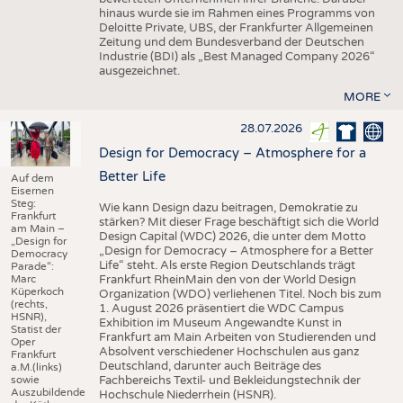
hinaus wurde sie im Rahmen eines Programms von
Deloitte Private, UBS, der Frankfurter Allgemeinen
Zeitung und dem Bundesverband der Deutschen
Industrie (BDI) als „Best Managed Company 2026“
ausgezeichnet.
MORE
28.07.2026
Design for Democracy – Atmosphere for a
Better Life
Auf dem
Eisernen
Steg:
Wie kann Design dazu beitragen, Demokratie zu
Frankfurt
stärken? Mit dieser Frage beschäftigt sich die World
am Main –
Design Capital (WDC) 2026, die unter dem Motto
„Design for
„Design for Democracy – Atmosphere for a Better
Democracy
Life“ steht. Als erste Region Deutschlands trägt
Parade“:
Marc
Frankfurt RheinMain den von der World Design
Küperkoch
Organization (WDO) verliehenen Titel. Noch bis zum
(rechts,
1. August 2026 präsentiert die WDC Campus
HSNR),
Exhibition im Museum Angewandte Kunst in
Statist der
Frankfurt am Main Arbeiten von Studierenden und
Oper
Absolvent verschiedener Hochschulen aus ganz
Frankfurt
Deutschland, darunter auch Beiträge des
a.M.(links)
sowie
Fachbereichs Textil- und Bekleidungstechnik der
Auszubildende
Hochschule Niederrhein (HSNR).