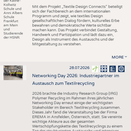
der Käthe-
Kollwitz
Mit dem Projekt „Textile Design Connects“ beteiligt
Schule und
sich der Fachbereich an dem internationalen
Anni Albers
Programm und zeigt, wie textiles Design
Schule
gesellschaftlichen Dialog fördern, kulturelles Erbe
Frankfurt
am Main
bewahren und demokratische Werte sichtbar
und
machen kann. Das Projekt verbindet Gestaltung,
Studierende
Handwerk und Partizipation und lädt dazu ein,
der HSNR.
Design als Instrument des Austauschs und der
Mitgestaltung zu verstehen.
MORE
28.07.2026
Networking Day 2026: Industriepartner im
Austausch zum Textilrecycling
2026 brachte die Industry Research Group (IRG)
Polymer Recycling im Rahmen ihres jährlichen
Networking Day erneut einige der wichtigsten
Stakeholder im Bereich Textilrecycling zusammen.
Dieses Jahr fand die Veranstaltung bei der Firma
EREMA in Ansfelden, Österreich, statt. Sie vereinte
wichtige Akteure aus der gesamten
Wertschöpfungskette des Textilrecyclings zu einem
Tag des strukturierten Austauschs und intensiver