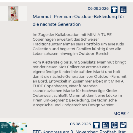
HAUS- UND HEIMTEXTILIEN
06.08.2026
BEKLEIDUNG
Mammut: Premium-Outdoor-Bekleidung für
TESTS
die nächste Generation
BUSINESS
FAKTEN
Im Zuge der Kollaboration mit MINI A TURE
Copenhagen erweitert das Schweizer
UNTERNEHMEN
STATISTICS
Traditionsunternehmen sein Portfolio um eine Kids
Collection und begleitet Familien künftig über alle
AUSSCHREIBUNGEN
Lebensphasen hinweg im Outdoor-Bereich.
DTV AUSSCHREIBUNGSDIENST
Vom Klettersteig bis zum Spielplatz: Mammut bringt
mit der neuen Kids Collection erstmals eine
WISSEN
TERMINE
eigenständige Kinderlinie auf den Markt und holt
damit die nächste Generation von Outdoor-Fans mit
DAUNENCHECK
BRANCHENTERMINE
an Bord. Entwickelt in Zusammenarbeit mit MINI A
TURE Copenhagen, einer führenden
ADRESSEN & LINKS
skandinavischen Marke für hochwertige Kinder-
Outerwear, schließt Mammut damit eine Lücke im
LABELS
Premium-Segment: Bekleidung, die technische
Ansprüche und kindgerechtes Design vereint.
PUBLIKATIONEN
MORE
06.08.2026
BTE-Kongress am 3. November: Profitabilität