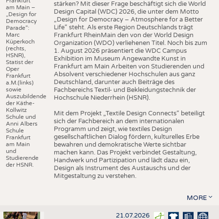
Frankfurt
stärken? Mit dieser Frage beschäftigt sich die World
am Main –
Design Capital (WDC) 2026, die unter dem Motto
„Design for
„Design for Democracy – Atmosphere for a Better
Democracy
Life“ steht. Als erste Region Deutschlands trägt
Parade“:
Marc
Frankfurt RheinMain den von der World Design
Küperkoch
Organization (WDO) verliehenen Titel. Noch bis zum
(rechts,
1. August 2026 präsentiert die WDC Campus
HSNR),
Exhibition im Museum Angewandte Kunst in
Statist der
Frankfurt am Main Arbeiten von Studierenden und
Oper
Absolvent verschiedener Hochschulen aus ganz
Frankfurt
Deutschland, darunter auch Beiträge des
a.M.(links)
sowie
Fachbereichs Textil- und Bekleidungstechnik der
Auszubildende
Hochschule Niederrhein (HSNR).
der Käthe-
Kollwitz
Mit dem Projekt „Textile Design Connects“ beteiligt
Schule und
sich der Fachbereich an dem internationalen
Anni Albers
Programm und zeigt, wie textiles Design
Schule
gesellschaftlichen Dialog fördern, kulturelles Erbe
Frankfurt
am Main
bewahren und demokratische Werte sichtbar
und
machen kann. Das Projekt verbindet Gestaltung,
Studierende
Handwerk und Partizipation und lädt dazu ein,
der HSNR.
Design als Instrument des Austauschs und der
Mitgestaltung zu verstehen.
MORE
21.07.2026