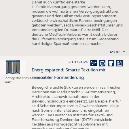
Damit auch künftig eine starke
Hilfsmittelversorgung gesichert werden kann,
müssen die wohnortnahen Versorgungsstrukturen
gestärkt und den Hilfsmittel-Leistungserbringern
verlässliche wirtschaftliche Rahmenbedingungen
geboten werden“, sagt BVMed-Geschäftsführer und
Vorstandsmitglied Dr. Marc-Pierre Möll. Der
deutsche MedTech-Verband warnt deshalb davor,
die Hilfsmittelversorgung erneut zum Gegenstand
kurzfristiger Sparmaßnahmen zu machen.
MORE
29.07.2026
Energiesparend: Smarte Textilien mit
reversibler Formänderung
Formgedaechtnispolymere
Garn
Bewegliche textile Strukturen werden in zahlreichen
Bereichen wie Medizintechnik, Automatisierung,
Architektur, Landwirtschaft oder in der
Bekleidungsindustrie eingesetzt. Ein Beispiel hierfür
sind Schattierungsnetze in Gewächshäusern, die je
nach Sonnenintensität aus- und eingefahren
werden. Die Deutschen Institute für Textil- und
Faserforschung Denkendorf (DITF) entwickeln
Textilien aus Formgedächtnispolymeren mit