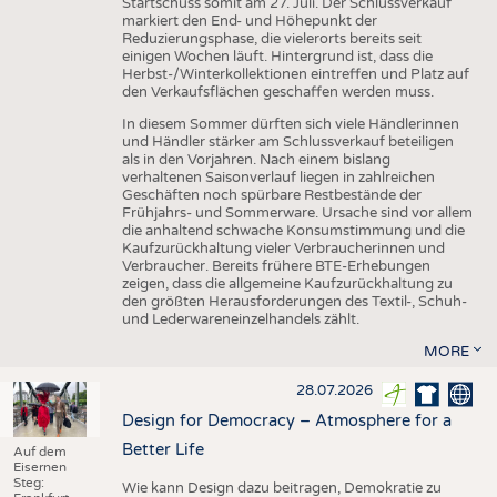
Startschuss somit am 27. Juli. Der Schlussverkauf
markiert den End- und Höhepunkt der
Reduzierungsphase, die vielerorts bereits seit
einigen Wochen läuft. Hintergrund ist, dass die
Herbst-/Winterkollektionen eintreffen und Platz auf
den Verkaufsflächen geschaffen werden muss.
In diesem Sommer dürften sich viele Händlerinnen
und Händler stärker am Schlussverkauf beteiligen
als in den Vorjahren. Nach einem bislang
verhaltenen Saisonverlauf liegen in zahlreichen
Geschäften noch spürbare Restbestände der
Frühjahrs- und Sommerware. Ursache sind vor allem
die anhaltend schwache Konsumstimmung und die
Kaufzurückhaltung vieler Verbraucherinnen und
Verbraucher. Bereits frühere BTE-Erhebungen
zeigen, dass die allgemeine Kaufzurückhaltung zu
den größten Herausforderungen des Textil-, Schuh-
und Lederwareneinzelhandels zählt.
MORE
28.07.2026
Design for Democracy – Atmosphere for a
Better Life
Auf dem
Eisernen
Steg:
Wie kann Design dazu beitragen, Demokratie zu