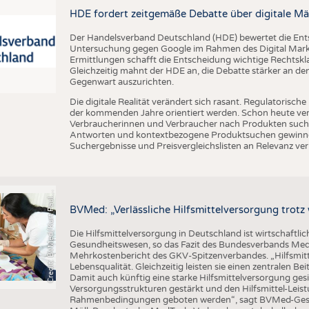
BUSINESS
FAKT
HDE fordert zeitgemäße Debatte über digitale Mä
UNTERNEHMEN
STATI
Der Handelsverband Deutschland (HDE) bewertet die En
TING
AUSSCHREIBUNGEN
Untersuchung gegen Google im Rahmen des Digital Market
Ermittlungen schafft die Entscheidung wichtige Rechtsk
DTV AUSSCHREIBUNGSDIENST
Gleichzeitig mahnt der HDE an, die Debatte stärker an d
Gegenwart auszurichten.
TERMINE
Die digitale Realität verändert sich rasant. Regulatoris
BRANCHENTERMINE
der kommenden Jahre orientiert werden. Schon heute verän
Verbraucherinnen und Verbraucher nach Produkten suche
Antworten und kontextbezogene Produktsuchen gewinne
Suchergebnisse und Preisvergleichslisten an Relevanz verl
C
r
e
d
i
t
:
B
V
M
e
d
/
K
u
r
t
P
a
u
u
s
l
BVMed: „Verlässliche Hilfsmittelversorgung trot
Die Hilfsmittelversorgung in Deutschland ist wirtschaftlic
Gesundheitswesen, so das Fazit des Bundesverbands Med
Mehrkostenbericht des GKV-Spitzenverbandes. „Hilfsmitte
Lebensqualität. Gleichzeitig leisten sie einen zentralen 
Damit auch künftig eine starke Hilfsmittelversorgung g
Versorgungsstrukturen gestärkt und den Hilfsmittel-Leistu
Rahmenbedingungen geboten werden“, sagt BVMed-Geschä