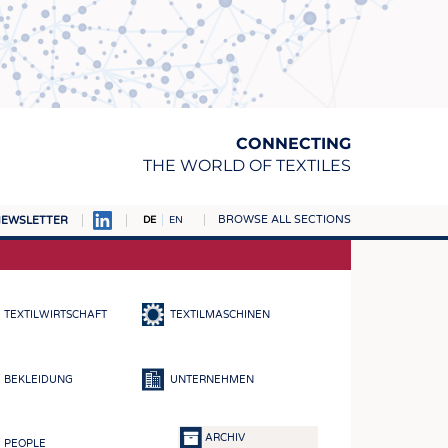
CONNECTING
THE WORLD OF TEXTILES
BROWSE ALL SECTIONS
EWSLETTER
DE
EN
AMPUS
TOFFE
TEXTILWIRTSCHAFT
TEXTILMASCHINEN
RN
E
BEKLEIDUNG
UNTERNEHMEN
BE
ICKE & GEWIRKE
ARCHIV
PEOPLE
STOFFE