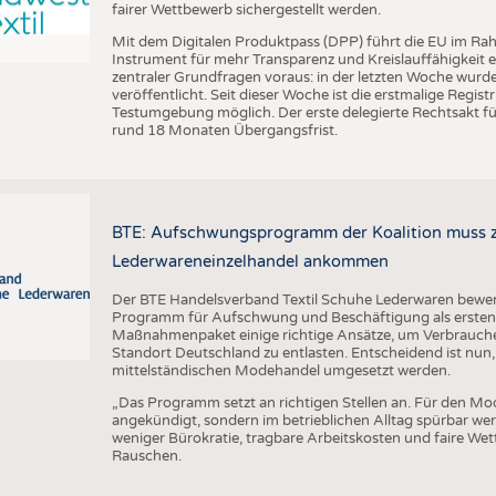
fairer Wettbewerb sichergestellt werden.
Mit dem Digitalen Produktpass (DPP) führt die EU im Ra
Instrument für mehr Transparenz und Kreislauffähigkeit 
zentraler Grundfragen voraus: in der letzten Woche wu
veröffentlicht. Seit dieser Woche ist die erstmalige Regis
Testumgebung möglich. Der erste delegierte Rechtsakt für
rund 18 Monaten Übergangsfrist.
BTE: Aufschwungsprogramm der Koalition muss zü
Lederwareneinzelhandel ankommen
Der BTE Handelsverband Textil Schuhe Lederwaren bewert
Programm für Aufschwung und Beschäftigung als ersten w
Maßnahmenpaket einige richtige Ansätze, um Verbrauch
Standort Deutschland zu entlasten. Entscheidend ist nun,
mittelständischen Modehandel umgesetzt werden.
„Das Programm setzt an richtigen Stellen an. Für den Mo
angekündigt, sondern im betrieblichen Alltag spürbar w
weniger Bürokratie, tragbare Arbeitskosten und faire We
Rauschen.