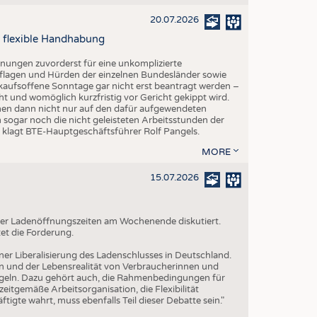
20.07.2026
 flexible Handhabung
fnungen zuvorderst für eine unkomplizierte
lagen und Hürden der einzelnen Bundesländer sowie
kaufsoffene Sonntage gar nicht erst beantragt werden –
ht und womöglich kurzfristig vor Gericht gekippt wird.
hmen dann nicht nur auf den dafür aufgewendeten
 sogar noch die nicht geleisteten Arbeitsstunden der
", klagt BTE-Hauptgeschäftsführer Rolf Pangels.
MORE
15.07.2026
g der Ladenöffnungszeiten am Wochenende diskutiert.
et die Forderung.
iner Liberalisierung des Ladenschlusses in Deutschland.
n und der Lebensrealität von Verbraucherinnen und
geln. Dazu gehört auch, die Rahmenbedingungen für
itgemäße Arbeitsorganisation, die Flexibilität
tigte wahrt, muss ebenfalls Teil dieser Debatte sein."