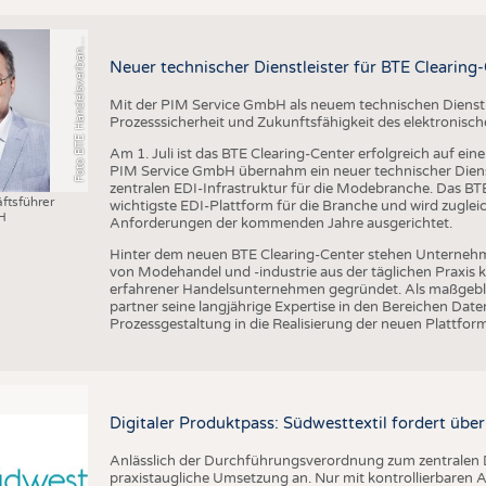
o
t
o
B
T
E
H
a
n
d
e
l
s
v
e
r
b
a
d
T
e
x
t
i
l
S
c
h
u
h
e
L
e
d
e
r
w
a
r
e
F
n
n
Neuer technischer Dienstleister für BTE Clearing
Mit der PIM Service GmbH als neuem technischen Dienstlei
Prozesssicherheit und Zukunftsfähigkeit des elektronis
Am 1. Juli ist das BTE Clearing-Center erfolgreich auf ei
PIM Service GmbH übernahm ein neuer technischer Dienst
zentralen EDI-Infrastruktur für die Modebranche. Das BTE 
ftsführer
wichtigste EDI-Plattform für die Branche und wird zugleic
H
Anforderungen der kommenden Jahre ausgerichtet.
Hinter dem neuen BTE Clearing-Center stehen Unternehm
von Modehandel und -industrie aus der täglichen Praxis
erfahrener Handelsunternehmen gegründet. Als maßgebli
partner seine langjährige Expertise in den Bereichen D
Prozessgestaltung in die Realisierung der neuen Plattform
Digitaler Produktpass: Südwesttextil fordert übe
Anlässlich der Durchführungsverordnung zum zentralen D
praxistaugliche Umsetzung an. Nur mit kontrollierbare