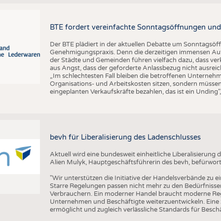
BTE fordert vereinfachte Sonntagsöffnungen und
Der BTE plädiert in der aktuellen Debatte um Sonntagsöf
Genehmigungspraxis. Denn die derzeitigen immensen Auf
der Städte und Gemeinden führen vielfach dazu, dass ver
aus Angst, dass der geforderte Anlassbezug nicht ausreic
„Im schlechtesten Fall bleiben die betroffenen Unterne
Organisations- und Arbeitskosten sitzen, sondern müssen
eingeplanten Verkaufskräfte bezahlen, das ist ein Unding
bevh für Liberalisierung des Ladenschlusses
Aktuell wird eine bundesweit einheitliche Liberalisierun
Alien Mulyk, Hauptgeschäftsführerin des bevh, befürwort
"Wir unterstützen die Initiative der Handelsverbände zu e
Starre Regelungen passen nicht mehr zu den Bedürfnisse
Verbrauchern. Ein moderner Handel braucht moderne Re
Unternehmen und Beschäftigte weiterzuentwickeln. Eine ze
ermöglicht und zugleich verlässliche Standards für Beschäf