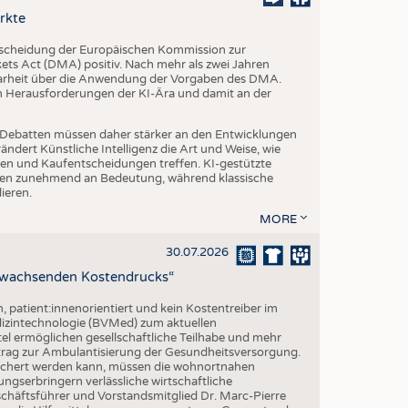
EN
rkte
STICS
tscheidung der Europäischen Kommission zur
s Act (DMA) positiv. Nach mehr als zwei Jahren
larheit über die Anwendung der Vorgaben des DMA.
en Herausforderungen der KI-Ära und damit an der
che Debatten müssen daher stärker an den Entwicklungen
dert Künstliche Intelligenz die Art und Weise, wie
n und Kaufentscheidungen treffen. KI-gestützte
n zunehmend an Bedeutung, während klassische
ieren.
MORE
30.07.2026
z wachsenden Kostendrucks“
h, patient:innenorientiert und kein Kostentreiber im
izintechnologie (BVMed) zum aktuellen
l ermöglichen gesellschaftliche Teilhabe und mehr
Beitrag zur Ambulantisierung der Gesundheitsversorgung.
esichert werden kann, müssen die wohnortnahen
ngserbringern verlässliche wirtschaftliche
ftsführer und Vorstandsmitglied Dr. Marc-Pierre