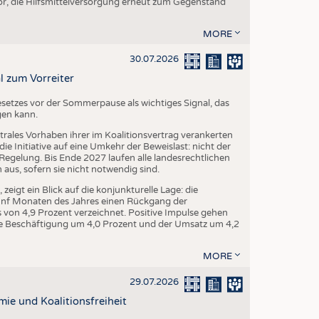
r, die Hilfsmittelversorgung erneut zum Gegenstand
MORE
30.07.2026
l zum Vorreiter
setzes vor der Sommerpause als wichtiges Signal, das
gen kann.
trales Vorhaben ihrer im Koalitionsvertrag verankerten
e Initiative auf eine Umkehr der Beweislast: nicht der
egelung. Bis Ende 2027 laufen alle landesrechtlichen
us, sofern sie nicht notwendig sind.
igt ein Blick auf die konjunkturelle Lage: die
fünf Monaten des Jahres einen Rückgang der
von 4,9 Prozent verzeichnet. Positive Impulse gehen
 die Beschäftigung um 4,0 Prozent und der Umsatz um 4,2
MORE
29.07.2026
mie und Koalitionsfreiheit