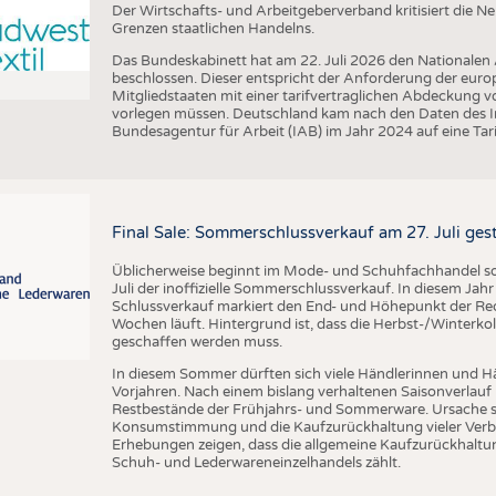
Der Wirtschafts- und Arbeitgeberverband kritisiert die 
Grenzen staatlichen Handelns.
Das Bundeskabinett hat am 22. Juli 2026 den Nationalen
beschlossen. Dieser entspricht der Anforderung der euro
Mitgliedstaaten mit einer tarifvertraglichen Abdeckung 
vorlegen müssen. Deutschland kam nach den Daten des In
Bundesagentur für Arbeit (IAB) im Jahr 2024 auf eine Ta
Final Sale: Sommerschlussverkauf am 27. Juli ges
Üblicherweise beginnt im Mode- und Schuhfachhandel sow
Juli der inoffizielle Sommerschlussverkauf. In diesem Jahr 
Schlussverkauf markiert den End- und Höhepunkt der Reduz
Wochen läuft. Hintergrund ist, dass die Herbst-/Winterkol
geschaffen werden muss.
In diesem Sommer dürften sich viele Händlerinnen und Hän
Vorjahren. Nach einem bislang verhaltenen Saisonverlauf 
Restbestände der Frühjahrs- und Sommerware. Ursache s
Konsumstimmung und die Kaufzurückhaltung vieler Verbr
Erhebungen zeigen, dass die allgemeine Kaufzurückhaltun
Schuh- und Lederwareneinzelhandels zählt.