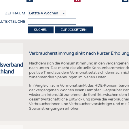
COMP
ZEITRAUM
VERE
LLTEXTSUCHE
TEXT
ZURÜCKSETZEN
SENS
RECY
Verbraucherstimmung sinkt nach kurzer Erholung
NACH
Nachdem sich die Konsumstimmung in den vergangenen Wo
KREI
nach unten. Das macht das aktuelle Konsumbarometer de
positive Trend aus dem Vormonat setzt sich demnach nicht
TECHN
zunehmenden Spannungen im Nahen Osten.
SMART
Im Vergleich zum Vormonat sinkt das HDE-Konsumbarom
der vergangenen Wochen einen Dämpfer. Gegenüber dem V
MEDI
wieder an Intensität zunehmende Konflikt zwischen dem I
gesamtwirtschaftliche Entwicklung sowie die Verbrauc
HAUS-
Verbraucherinnen und Verbraucher vorsichtiger und mit 
Sparanstrengungen erhöhen.
BEKL
TESTS