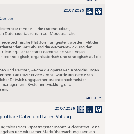
28.07.2026
-Center
ster stärkt der BTE die Datenqualität,
chen Datenaus-tauschs in der Modebranche.
ne neue technische Plattform umgestellt worden. Mit der
leister den Betrieb und die Weiterentwicklung der
Clearing-Center stärkt damit seine Stellung als
h technologisch, organisatorisch und strategisch auf die
en und Partner, welche die operativen Anforderungen
 kennen. Die PIM Service GmbH wurde aus dem Kreis
cher Entwicklungspartner brachte hachmeister +
atenmanagement, Systementwicklung und
 ein.
MORE
20.07.2026
rprüfbare Daten und fairen Vollzug
igitalen Produktpassregister mahnt Südwesttextil eine
n Angaben und wirksamer Marktüberwachung kann ein