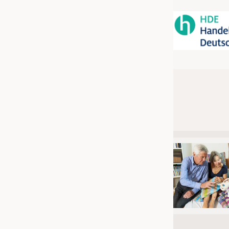
JOBS
STELLENMARKT
KRÜGER PERSONAL HEADHUN
PRAKTIKA & AUSBILDUNGEN
WISSEN
DAUNENCHECK
ADRESSEN & LINKS
LABELS
PUBLIKATIONEN