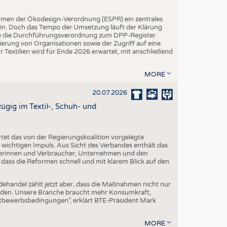
hmen der Ökodesign-Verordnung (ESPR) ein zentrales
ein. Doch das Tempo der Umsetzung läuft der Klärung
rde die Durchführungsverordnung zum DPP-Register
trierung von Organisationen sowie der Zugriff auf eine
 Textilien wird für Ende 2026 erwartet, mit anschließend
MORE
20.07.2026
gig im Textil-, Schuh- und
et das von der Regierungskoalition vorgelegte
ichtigen Impuls. Aus Sicht des Verbandes enthält das
erinnen und Verbraucher, Unternehmen und den
 dass die Reformen schnell und mit klarem Blick auf den
dehandel zählt jetzt aber, dass die Maßnahmen nicht nur
erden. Unsere Branche braucht mehr Konsumkraft,
ttbewerbsbedingungen", erklärt BTE-Präsident Mark
MORE