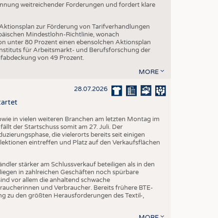
Nennung weitreichender Forderungen und fordert klare
 Aktionsplan zur Förderung von Tarifverhandlungen
päischen Mindestlohn-Richtlinie, wonach
von unter 80 Prozent einen ebensolchen Aktionsplan
stituts für Arbeitsmarkt- und Berufsforschung der
rifabdeckung von 49 Prozent.
MORE
28.07.2026
tartet
ie in vielen weiteren Branchen am letzten Montag im
fällt der Startschuss somit am 27. Juli. Der
ierungsphase, die vielerorts bereits seit einigen
lektionen eintreffen und Platz auf den Verkaufsflächen
dler stärker am Schlussverkauf beteiligen als in den
liegen in zahlreichen Geschäften noch spürbare
ind vor allem die anhaltend schwache
aucherinnen und Verbraucher. Bereits frühere BTE-
g zu den größten Herausforderungen des Textil-,
MORE