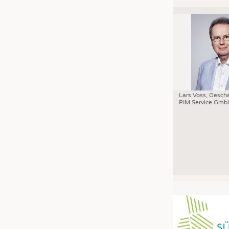
Lars Voss, Geschä
PIM Service Gmb