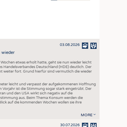
OSITES
DLUNG
ILMASCHINENBAU
ORIK
03.08.2026
CLING
 wieder
HALTIGKEIT
chen etwas erholt hatte, geht sie nun wieder leicht
SLAUFWIRTSCHAFT
s Handelsverbandes Deutschland (HDE) deutlich. Der
 weiter fort. Grund hierfür sind vermutlich die wieder
ISCHE TEXTILIEN
 TEXTILES
eter leicht und verpasst der aufgekommenen Hoffnung
orjahr ist die Stimmung sogar stark eingetrübt. Der
ZIN
ran und den USA wirkt sich negativ auf die
herstimmung aus. Beim Thema Konsum werden die
 UND HEIMTEXTILIEN
Blick auf die kommenden Wochen wollen sie ihre
EIDUNG
MORE
30.07.2026