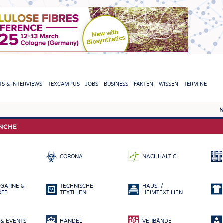
TION
S & INTERVIEWS
TEXCAMPUS
JOBS
BUSINESS
FAKTEN
WISSEN
TERMINE
N
REPORTS & INTERVIEWS
TEXC
ANCHE
TEXTINATION NEWSLINE
ROHS
CORONA
NACHHALTIG
TEXTILE LEADERSHIP
FASE
GARN
 GARNE &
TECHNISCHE
HAUS- /
GEWE
OFF
TEXTILIEN
HEIMTEXTILIEN
GESTR
& EVENTS
HANDEL
VERBÄNDE
VLIES