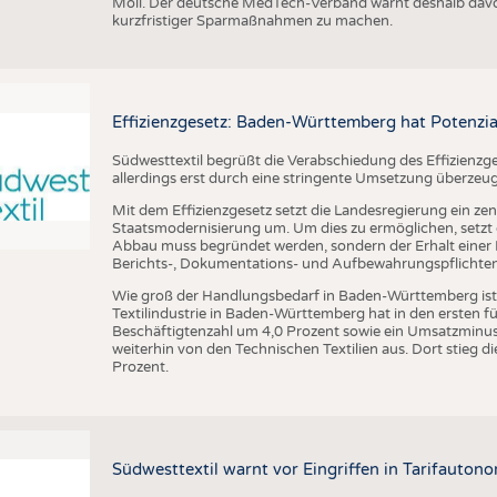
Möll. Der deutsche MedTech-Verband warnt deshalb davo
kurzfristiger Sparmaßnahmen zu machen.
Effizienzgesetz: Baden-Württemberg hat Potenzia
Südwesttextil begrüßt die Verabschiedung des Effizienzge
allerdings erst durch eine stringente Umsetzung überzeu
Mit dem Effizienzgesetz setzt die Landesregierung ein zen
Staatsmodernisierung um. Um dies zu ermöglichen, setzt di
Abbau muss begründet werden, sondern der Erhalt einer R
Berichts-, Dokumentations- und Aufbewahrungspflichten a
Wie groß der Handlungsbedarf in Baden-Württemberg ist, ze
Textilindustrie in Baden-Württemberg hat in den ersten 
Beschäftigtenzahl um 4,0 Prozent sowie ein Umsatzminus 
weiterhin von den Technischen Textilien aus. Dort stieg
Prozent.
Südwesttextil warnt vor Eingriffen in Tarifautono