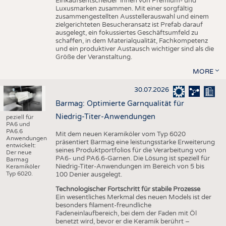
Einkaufsentscheider*innen von Premium- und
Luxusmarken zusammen. Mit einer sorgfältig
zusammengestellten Ausstellerauswahl und einem
zielgerichteten Besucheransatz ist Prefab darauf
ausgelegt, ein fokussiertes Geschäftsumfeld zu
schaffen, in dem Materialqualität, Fachkompetenz
und ein produktiver Austausch wichtiger sind als die
Größe der Veranstaltung.
MORE
30.07.2026
Barmag: Optimierte Garnqualität für
Niedrig-Titer-Anwendungen
peziell für
PA6 und
PA6.6
Mit dem neuen Keramiköler vom Typ 6020
Anwendungen
präsentiert Barmag eine leistungsstarke Erweiterung
entwickelt:
seines Produktportfolios für die Verarbeitung von
Der neue
PA6- und PA6.6-Garnen. Die Lösung ist speziell für
Barmag
Niedrig-Titer-Anwendungen im Bereich von 5 bis
Keramiköler
Typ 6020.
100 Denier ausgelegt.
Technologischer Fortschritt für stabile Prozesse
Ein wesentliches Merkmal des neuen Models ist der
besonders filament-freundliche
Fadeneinlaufbereich, bei dem der Faden mit Öl
benetzt wird, bevor er die Keramik berührt –