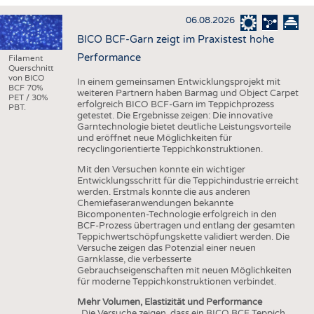
HAUS- UND HEIMTEXTILIEN
06.08.2026
BEKLEIDUNG
BICO BCF-Garn zeigt im Praxistest hohe
TESTS
Performance
Filament
Querschnitt
BUSINESS
FAKTEN
von BICO
In einem gemeinsamen Entwicklungsprojekt mit
BCF 70%
weiteren Partnern haben Barmag und Object Carpet
UNTERNEHMEN
STATISTICS
PET / 30%
erfolgreich BICO BCF-Garn im Teppichprozess
PBT.
getestet. Die Ergebnisse zeigen: Die innovative
AUSSCHREIBUNGEN
Garntechnologie bietet deutliche Leistungsvorteile
und eröffnet neue Möglichkeiten für
DTV AUSSCHREIBUNGSDIENST
recyclingorientierte Teppichkonstruktionen.
WISSEN
TERMINE
Mit den Versuchen konnte ein wichtiger
Entwicklungsschritt für die Teppichindustrie erreicht
DAUNENCHECK
BRANCHENTERMINE
werden. Erstmals konnte die aus anderen
Chemiefaseranwendungen bekannte
ADRESSEN & LINKS
Bicomponenten-Technologie erfolgreich in den
BCF-Prozess übertragen und entlang der gesamten
LABELS
Teppichwertschöpfungskette validiert werden. Die
Versuche zeigen das Potenzial einer neuen
PUBLIKATIONEN
Garnklasse, die verbesserte
Gebrauchseigenschaften mit neuen Möglichkeiten
für moderne Teppichkonstruktionen verbindet.
Mehr Volumen, Elastizität und Performance
„Die Versuche zeigen, dass ein BICO BCF Teppich