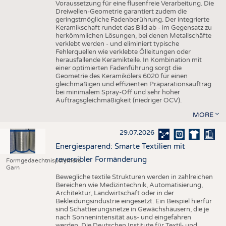
Voraussetzung für eine flusenfreie Verarbeitung. Die
Dreiwellen-Geometrie garantiert zudem die
geringstmögliche Fadenberührung. Der integrierte
Keramikschaft rundet das Bild ab - im Gegensatz zu
herkömmlichen Lösungen, bei denen Metallschäfte
verklebt werden - und eliminiert typische
Fehlerquellen wie verklebte Ölleitungen oder
herausfallende Keramikteile. In Kombination mit
einer optimierten Fadenführung sorgt die
Geometrie des Keramikölers 6020 für einen
gleichmäßigen und effizienten Präparationsauftrag
bei minimalem Spray-Off und sehr hoher
Auftragsgleichmäßigkeit (niedriger OCV).
MORE
29.07.2026
Energiesparend: Smarte Textilien mit
reversibler Formänderung
Formgedaechtnispolymere
Garn
Bewegliche textile Strukturen werden in zahlreichen
Bereichen wie Medizintechnik, Automatisierung,
Architektur, Landwirtschaft oder in der
Bekleidungsindustrie eingesetzt. Ein Beispiel hierfür
sind Schattierungsnetze in Gewächshäusern, die je
nach Sonnenintensität aus- und eingefahren
werden. Die Deutschen Institute für Textil- und