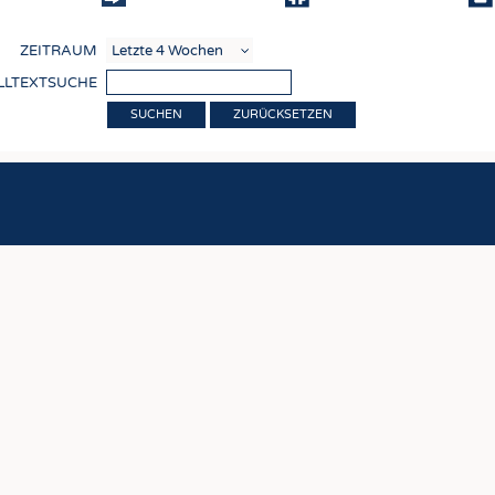
COMP
ZEITRAUM
VERE
LLTEXTSUCHE
TEXT
ZURÜCKSETZEN
SENS
RECY
NACH
KREI
TECHN
SMART
MEDI
HAUS-
BEKL
TESTS