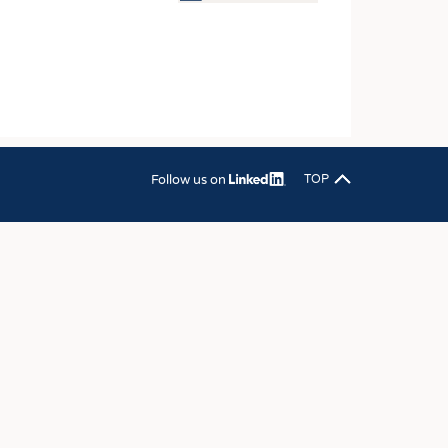
OSITES
DLUNG
ILMASCHINENBAU
ORIK
CLING
Follow us on
TOP
HALTIGKEIT
SLAUFWIRTSCHAFT
ISCHE TEXTILIEN
 TEXTILES
ZIN
 UND HEIMTEXTILIEN
EIDUNG