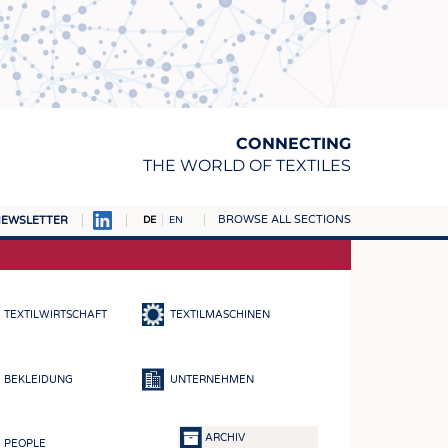
CONNECTING
THE WORLD OF TEXTILES
BROWSE ALL SECTIONS
EWSLETTER
DE
EN
AMPUS
TOFFE
TEXTILWIRTSCHAFT
TEXTILMASCHINEN
RN
E
BEKLEIDUNG
UNTERNEHMEN
BE
ICKE & GEWIRKE
ARCHIV
PEOPLE
STOFFE