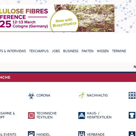
TION
S & INTERVIEWS
TEXCAMPUS
JOBS
BUSINESS
FAKTEN
WISSEN
TERMINE
N
REPORTS & INTERVIEWS
TEXC
ANCHE
TEXTINATION NEWSLINE
ROHS
CORONA
NACHHALTIG
TEXTILE LEADERSHIP
FASE
GARN
 GARNE &
TECHNISCHE
HAUS- /
GEWE
OFF
TEXTILIEN
HEIMTEXTILIEN
GESTR
& EVENTS
HANDEL
VERBÄNDE
VLIES