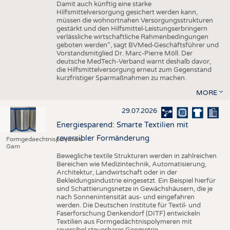
Damit auch künftig eine starke
Hilfsmittelversorgung gesichert werden kann,
müssen die wohnortnahen Versorgungsstrukturen
gestärkt und den Hilfsmittel-Leistungserbringern
verlässliche wirtschaftliche Rahmenbedingungen
geboten werden“, sagt BVMed-Geschäftsführer und
Vorstandsmitglied Dr. Marc-Pierre Möll. Der
deutsche MedTech-Verband warnt deshalb davor,
die Hilfsmittelversorgung erneut zum Gegenstand
kurzfristiger Sparmaßnahmen zu machen.
MORE
29.07.2026
Energiesparend: Smarte Textilien mit
reversibler Formänderung
Formgedaechtnispolymere
Garn
Bewegliche textile Strukturen werden in zahlreichen
Bereichen wie Medizintechnik, Automatisierung,
Architektur, Landwirtschaft oder in der
Bekleidungsindustrie eingesetzt. Ein Beispiel hierfür
sind Schattierungsnetze in Gewächshäusern, die je
nach Sonnenintensität aus- und eingefahren
werden. Die Deutschen Institute für Textil- und
Faserforschung Denkendorf (DITF) entwickeln
Textilien aus Formgedächtnispolymeren mit