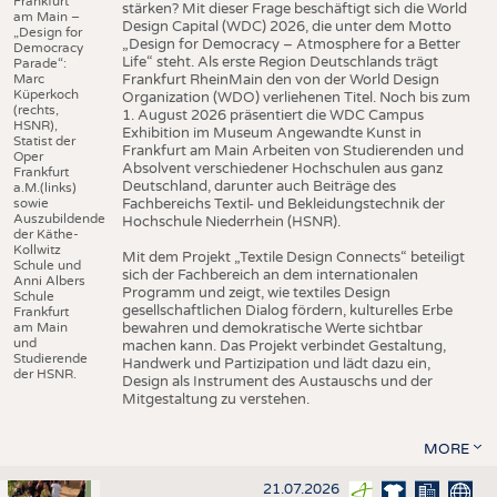
Frankfurt
stärken? Mit dieser Frage beschäftigt sich die World
am Main –
Design Capital (WDC) 2026, die unter dem Motto
„Design for
„Design for Democracy – Atmosphere for a Better
Democracy
Life“ steht. Als erste Region Deutschlands trägt
Parade“:
Marc
Frankfurt RheinMain den von der World Design
Küperkoch
Organization (WDO) verliehenen Titel. Noch bis zum
(rechts,
1. August 2026 präsentiert die WDC Campus
HSNR),
Exhibition im Museum Angewandte Kunst in
Statist der
Frankfurt am Main Arbeiten von Studierenden und
Oper
Absolvent verschiedener Hochschulen aus ganz
Frankfurt
Deutschland, darunter auch Beiträge des
a.M.(links)
sowie
Fachbereichs Textil- und Bekleidungstechnik der
Auszubildende
Hochschule Niederrhein (HSNR).
der Käthe-
Kollwitz
Mit dem Projekt „Textile Design Connects“ beteiligt
Schule und
sich der Fachbereich an dem internationalen
Anni Albers
Programm und zeigt, wie textiles Design
Schule
gesellschaftlichen Dialog fördern, kulturelles Erbe
Frankfurt
am Main
bewahren und demokratische Werte sichtbar
und
machen kann. Das Projekt verbindet Gestaltung,
Studierende
Handwerk und Partizipation und lädt dazu ein,
der HSNR.
Design als Instrument des Austauschs und der
Mitgestaltung zu verstehen.
MORE
21.07.2026