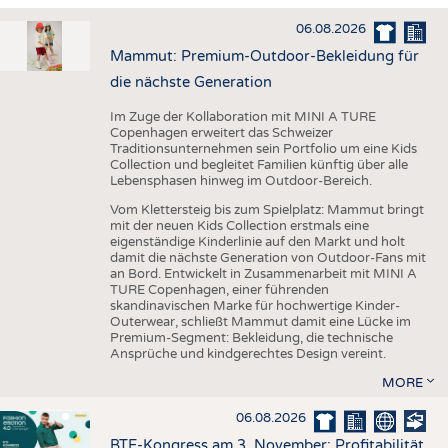
HAUS- UND HEIMTEXTILIEN
06.08.2026
BEKLEIDUNG
Mammut: Premium-Outdoor-Bekleidung für
TESTS
die nächste Generation
BUSINESS
FAKTEN
Im Zuge der Kollaboration mit MINI A TURE
Copenhagen erweitert das Schweizer
UNTERNEHMEN
STATISTICS
Traditionsunternehmen sein Portfolio um eine Kids
Collection und begleitet Familien künftig über alle
AUSSCHREIBUNGEN
Lebensphasen hinweg im Outdoor-Bereich.
DTV AUSSCHREIBUNGSDIENST
Vom Klettersteig bis zum Spielplatz: Mammut bringt
mit der neuen Kids Collection erstmals eine
WISSEN
TERMINE
eigenständige Kinderlinie auf den Markt und holt
damit die nächste Generation von Outdoor-Fans mit
DAUNENCHECK
BRANCHENTERMINE
an Bord. Entwickelt in Zusammenarbeit mit MINI A
TURE Copenhagen, einer führenden
ADRESSEN & LINKS
skandinavischen Marke für hochwertige Kinder-
Outerwear, schließt Mammut damit eine Lücke im
LABELS
Premium-Segment: Bekleidung, die technische
Ansprüche und kindgerechtes Design vereint.
PUBLIKATIONEN
MORE
06.08.2026
BTE-Kongress am 3. November: Profitabilität