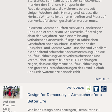
Startschuss somit am 27. Juli. Der Schlussverkauf
markiert den End- und Höhepunkt der
Reduzierungsphase, die vielerorts bereits seit
einigen Wochen läuft. Hintergrund ist, dass die
Herbst-/Winterkollektionen eintreffen und Platz auf
den Verkaufsflächen geschaffen werden muss.
In diesem Sommer dürften sich viele Händlerinnen
und Händler stärker am Schlussverkauf beteiligen
als in den Vorjahren. Nach einem bislang
verhaltenen Saisonverlauf liegen in zahlreichen
Geschäften noch spürbare Restbestände der
Frühjahrs- und Sommerware. Ursache sind vor allem
die anhaltend schwache Konsumstimmung und die
Kaufzurückhaltung vieler Verbraucherinnen und
Verbraucher. Bereits frühere BTE-Erhebungen
zeigen, dass die allgemeine Kaufzurückhaltung zu
den größten Herausforderungen des Textil-, Schuh-
und Lederwareneinzelhandels zählt.
MORE
28.07.2026
Design for Democracy – Atmosphere for a
Better Life
Auf dem
Eisernen
Steg:
Wie kann Design dazu beitragen, Demokratie zu