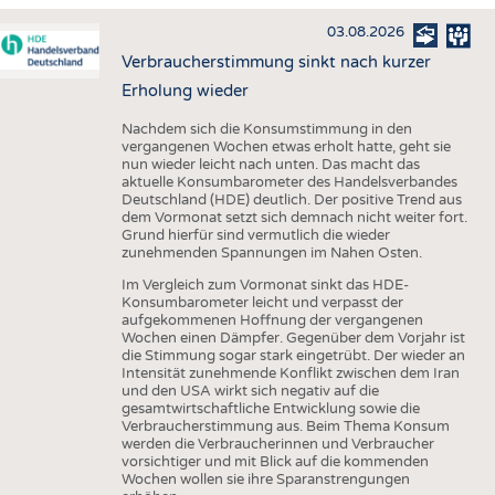
HAUS- UND HEIMTEXTILIEN
03.08.2026
BEKLEIDUNG
Verbraucherstimmung sinkt nach kurzer
TESTS
Erholung wieder
BUSINESS
FAKTEN
Nachdem sich die Konsumstimmung in den
vergangenen Wochen etwas erholt hatte, geht sie
UNTERNEHMEN
STATISTICS
nun wieder leicht nach unten. Das macht das
aktuelle Konsumbarometer des Handelsverbandes
AUSSCHREIBUNGEN
Deutschland (HDE) deutlich. Der positive Trend aus
dem Vormonat setzt sich demnach nicht weiter fort.
DTV AUSSCHREIBUNGSDIENST
Grund hierfür sind vermutlich die wieder
zunehmenden Spannungen im Nahen Osten.
WISSEN
TERMINE
Im Vergleich zum Vormonat sinkt das HDE-
DAUNENCHECK
BRANCHENTERMINE
Konsumbarometer leicht und verpasst der
aufgekommenen Hoffnung der vergangenen
ADRESSEN & LINKS
Wochen einen Dämpfer. Gegenüber dem Vorjahr ist
die Stimmung sogar stark eingetrübt. Der wieder an
LABELS
Intensität zunehmende Konflikt zwischen dem Iran
und den USA wirkt sich negativ auf die
PUBLIKATIONEN
gesamtwirtschaftliche Entwicklung sowie die
Verbraucherstimmung aus. Beim Thema Konsum
werden die Verbraucherinnen und Verbraucher
vorsichtiger und mit Blick auf die kommenden
Wochen wollen sie ihre Sparanstrengungen