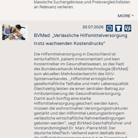
klassische Suchergebnisse und Preisvergleichslisten
an Relevanz verlieren.
MORE
30.07.2026
BVMed: „Verlässliche Hilfsmittelversorgung
trotz wachsenden Kostendrucks“
Die Hilfsmittelversorgung in Deutschland ist
wirtschaftlich, patient:innenorientiert und kein
Kostentreiber im Gesundheitswesen, so das Fazit
des Bundesverbands Medizintechnologie (BVMed)
zum aktuellen Mehrkostenbericht des GKV-
Spitzenverbandes. „Hilfsmittel ermöglichen
gesellschaftliche Teilhabe und mehr Lebensqualität.
Gleichzeitig leisten sie einen zentralen Beitrag zur
Ambulantisierung der Gesundheitsversorgung.
Damit auch künftig eine starke
Hilfsmittelversorgung gesichert werden kann,
müssen die wohnortnahen Versorgungsstrukturen
gestärkt und den Hilfsmittel-Leistungserbringern
verlässliche wirtschaftliche Rahmenbedingungen
geboten werden“, sagt BVMed-Geschäftsführer und
Vorstandsmitglied Dr. Marc-Pierre Möll. Der
deutsche MedTech-Verband warnt deshalb davor,
die Hilfsmittelversorgung erneut zum Gegenstand