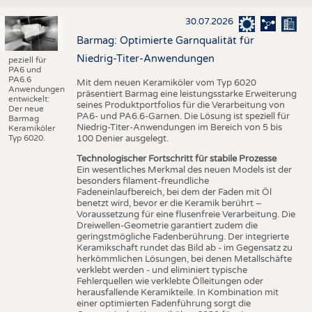
30.07.2026
Barmag: Optimierte Garnqualität für
Niedrig-Titer-Anwendungen
peziell für
PA6 und
PA6.6
Mit dem neuen Keramiköler vom Typ 6020
Anwendungen
präsentiert Barmag eine leistungsstarke Erweiterung
entwickelt:
seines Produktportfolios für die Verarbeitung von
Der neue
PA6- und PA6.6-Garnen. Die Lösung ist speziell für
Barmag
Niedrig-Titer-Anwendungen im Bereich von 5 bis
Keramiköler
Typ 6020.
100 Denier ausgelegt.
Technologischer Fortschritt für stabile Prozesse
Ein wesentliches Merkmal des neuen Models ist der
besonders filament-freundliche
Fadeneinlaufbereich, bei dem der Faden mit Öl
benetzt wird, bevor er die Keramik berührt –
Voraussetzung für eine flusenfreie Verarbeitung. Die
Dreiwellen-Geometrie garantiert zudem die
geringstmögliche Fadenberührung. Der integrierte
Keramikschaft rundet das Bild ab - im Gegensatz zu
herkömmlichen Lösungen, bei denen Metallschäfte
verklebt werden - und eliminiert typische
Fehlerquellen wie verklebte Ölleitungen oder
herausfallende Keramikteile. In Kombination mit
einer optimierten Fadenführung sorgt die