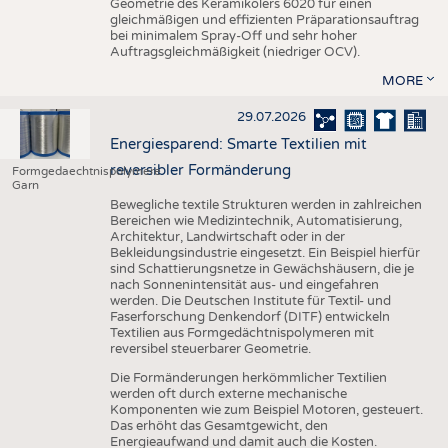
Geometrie des Keramikölers 6020 für einen
gleichmäßigen und effizienten Präparationsauftrag
bei minimalem Spray-Off und sehr hoher
Auftragsgleichmäßigkeit (niedriger OCV).
MORE
29.07.2026
Energiesparend: Smarte Textilien mit
reversibler Formänderung
Formgedaechtnispolymere
Garn
Bewegliche textile Strukturen werden in zahlreichen
Bereichen wie Medizintechnik, Automatisierung,
Architektur, Landwirtschaft oder in der
Bekleidungsindustrie eingesetzt. Ein Beispiel hierfür
sind Schattierungsnetze in Gewächshäusern, die je
nach Sonnenintensität aus- und eingefahren
werden. Die Deutschen Institute für Textil- und
Faserforschung Denkendorf (DITF) entwickeln
Textilien aus Formgedächtnispolymeren mit
reversibel steuerbarer Geometrie.
Die Formänderungen herkömmlicher Textilien
werden oft durch externe mechanische
Komponenten wie zum Beispiel Motoren, gesteuert.
Das erhöht das Gesamtgewicht, den
Energieaufwand und damit auch die Kosten.