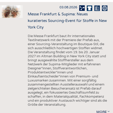
HAUS- UND HEIMTEXTILIEN
03.08.2026
BEKLEIDUNG
Messe Frankfurt & Supima: Neues
TESTS
kuratiertes Sourcing-Event für Stoffe in New
BUSINESS
FAKTEN
York City
UNTERNEHMEN
STATISTICS
Die Messe Frankfurt baut ihr internationales
Textilnetzwerk mit der Premiere der Prefab aus,
AUSSCHREIBUNGEN
einer Sourcing-Veranstaltung im Boutique-Stil, die
sich ausschließlich hochwertigen Stoffen widmet.
DTV AUSSCHREIBUNGSDIENST
Die Veranstaltung findet vom 19. bis 20. Januar
2027 im Altman Building in New York City statt und
WISSEN
TERMINE
bringt ausgewählte Stoffhersteller aus dem
Netzwerk der Supima-Mitglieder mit erfahrenen
DAUNENCHECK
BRANCHENTERMINE
Designer*innen, Stoffverantwortlichen,
Produktentwickler*innen und
ADRESSEN & LINKS
Einkaufsentscheider*innen von Premium- und
Luxusmarken zusammen. Mit einer sorgfältig
LABELS
zusammengestellten Ausstellerauswahl und einem
zielgerichteten Besucheransatz ist Prefab darauf
PUBLIKATIONEN
ausgelegt, ein fokussiertes Geschäftsumfeld zu
schaffen, in dem Materialqualität, Fachkompetenz
und ein produktiver Austausch wichtiger sind als die
Größe der Veranstaltung.
MORE