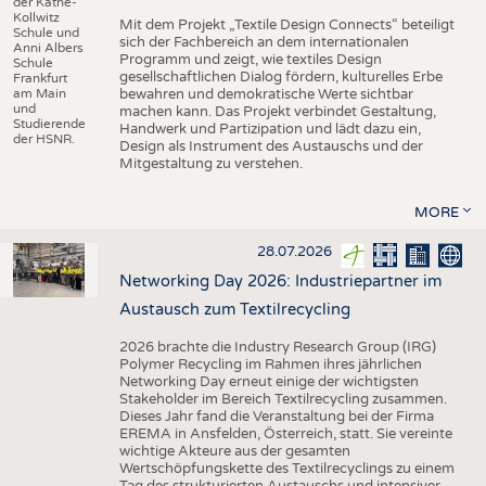
der Käthe-
Kollwitz
Mit dem Projekt „Textile Design Connects“ beteiligt
Schule und
sich der Fachbereich an dem internationalen
Anni Albers
Programm und zeigt, wie textiles Design
Schule
gesellschaftlichen Dialog fördern, kulturelles Erbe
Frankfurt
am Main
bewahren und demokratische Werte sichtbar
und
machen kann. Das Projekt verbindet Gestaltung,
Studierende
Handwerk und Partizipation und lädt dazu ein,
der HSNR.
Design als Instrument des Austauschs und der
Mitgestaltung zu verstehen.
MORE
28.07.2026
Networking Day 2026: Industriepartner im
Austausch zum Textilrecycling
2026 brachte die Industry Research Group (IRG)
Polymer Recycling im Rahmen ihres jährlichen
Networking Day erneut einige der wichtigsten
Stakeholder im Bereich Textilrecycling zusammen.
Dieses Jahr fand die Veranstaltung bei der Firma
EREMA in Ansfelden, Österreich, statt. Sie vereinte
wichtige Akteure aus der gesamten
Wertschöpfungskette des Textilrecyclings zu einem
Tag des strukturierten Austauschs und intensiver