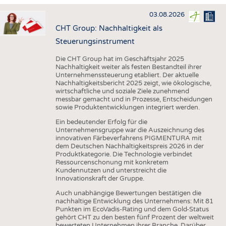
HAUS- UND HEIMTEXTILIEN
03.08.2026
BEKLEIDUNG
CHT Group: Nachhaltigkeit als
TESTS
Steuerungsinstrument
BUSINESS
FAKTEN
Die CHT Group hat im Geschäftsjahr 2025
Nachhaltigkeit weiter als festen Bestandteil ihrer
UNTERNEHMEN
STATISTICS
Unternehmenssteuerung etabliert. Der aktuelle
Nachhaltigkeitsbericht 2025 zeigt, wie ökologische,
AUSSCHREIBUNGEN
wirtschaftliche und soziale Ziele zunehmend
messbar gemacht und in Prozesse, Entscheidungen
DTV AUSSCHREIBUNGSDIENST
sowie Produktentwicklungen integriert werden.
WISSEN
TERMINE
Ein bedeutender Erfolg für die
Unternehmensgruppe war die Auszeichnung des
DAUNENCHECK
BRANCHENTERMINE
innovativen Färbeverfahrens PIGMENTURA mit
dem Deutschen Nachhaltigkeitspreis 2026 in der
ADRESSEN & LINKS
Produktkategorie. Die Technologie verbindet
Ressourcenschonung mit konkretem
LABELS
Kundennutzen und unterstreicht die
Innovationskraft der Gruppe.
PUBLIKATIONEN
Auch unabhängige Bewertungen bestätigen die
nachhaltige Entwicklung des Unternehmens: Mit 81
Punkten im EcoVadis-Rating und dem Gold-Status
gehört CHT zu den besten fünf Prozent der weltweit
bewerteten Unternehmen ihrer Branche. Darüber