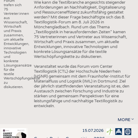
Forum
Wie kann die Textilbranche angesichts steigender
trafen sich
Anforderungen an Nachhaltigkeit, Digitalisierung
75
und Ressourceneffizienz zukunftsfähig gestaltet
Vertreter:innen
werden? Mit dieser Frage beschäftigte sich das 8.
aus
Textillogistik-Forum am 8. Juli 2026 in
Wissenschaft,
Wirtschaft
Mönchengladbach. Rund um das Thema
und Praxis
„Textillogistik in herausfordernden Zeiten“ kamen
zusammen,
75 Vertreterinnen und Vertreter aus Wissenschaft,
um aktuelle
Wirtschaft und Praxis zusammen, um aktuelle
Entwicklungen,
Entwicklungen, innovative Technologien und
innovative
konkrete Lösungsansätze für die textile
Technologien
Wertschöpfungskette zu diskutieren.
und
konkrete
Lösungsansätze
Veranstaltet wurde das Forum vom Center
für die
Textillogistik (CTL) der Hochschule Niederrhein
textile
(HSNR) gemeinsam mit dem Fraunhofer-Institut für
Wertschöpfungskette
Materialfluss und Logistik (IML) in Dortmund. Ziel
zu
der jährlich stattfindenden Veranstaltung ist es, den
diskutieren.
Austausch zwischen Forschung und Industrie zu
stärken und gemeinsam Perspektiven für eine
leistungsfähige und nachhaltige Textillogistik zu
entwickeln.
MORE
15.07.2026