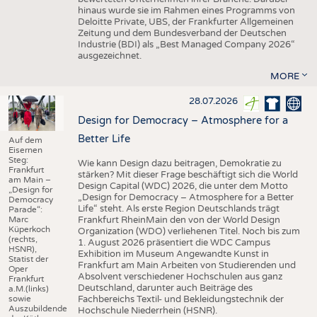
hinaus wurde sie im Rahmen eines Programms von
Deloitte Private, UBS, der Frankfurter Allgemeinen
Zeitung und dem Bundesverband der Deutschen
Industrie (BDI) als „Best Managed Company 2026“
ausgezeichnet.
MORE
28.07.2026
Design for Democracy – Atmosphere for a
Better Life
Auf dem
Eisernen
Steg:
Wie kann Design dazu beitragen, Demokratie zu
Frankfurt
stärken? Mit dieser Frage beschäftigt sich die World
am Main –
Design Capital (WDC) 2026, die unter dem Motto
„Design for
„Design for Democracy – Atmosphere for a Better
Democracy
Life“ steht. Als erste Region Deutschlands trägt
Parade“:
Marc
Frankfurt RheinMain den von der World Design
Küperkoch
Organization (WDO) verliehenen Titel. Noch bis zum
(rechts,
1. August 2026 präsentiert die WDC Campus
HSNR),
Exhibition im Museum Angewandte Kunst in
Statist der
Frankfurt am Main Arbeiten von Studierenden und
Oper
Absolvent verschiedener Hochschulen aus ganz
Frankfurt
Deutschland, darunter auch Beiträge des
a.M.(links)
sowie
Fachbereichs Textil- und Bekleidungstechnik der
Auszubildende
Hochschule Niederrhein (HSNR).