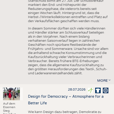
Startschuss somit am 27. Juli. Der Schlussverkauf
markiert den End- und Höhepunkt der
Reduzierungsphase, die vielerorts bereits seit
einigen Wochen läuft. Hintergrund ist, dass die
Herbst-/Winterkollektionen eintreffen und Platz auf
den Verkaufsflächen geschaffen werden muss.
In diesem Sommer dürften sich viele Händlerinnen
und Händler stärker am Schlussverkauf beteiligen
als in den Vorjahren. Nach einem bislang
verhaltenen Saisonverlauf liegen in zahlreichen
Geschäften noch spürbare Restbestände der
Frühjahrs- und Sommerware. Ursache sind vor allem
die anhaltend schwache Konsumstimmung und die
Kaufzurückhaltung vieler Verbraucherinnen und
Verbraucher. Bereits frühere BTE-Erhebungen
zeigen, dass die allgemeine Kaufzurückhaltung zu
den größten Herausforderungen des Textil-, Schuh-
und Lederwareneinzelhandels zählt.
MORE
28.07.2026
Design for Democracy – Atmosphere for a
Better Life
Auf dem
Eisernen
Steg:
Wie kann Design dazu beitragen, Demokratie zu