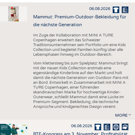
HAUS- UND HEIMTEXTILIEN
06.08.2026
BEKLEIDUNG
Mammut: Premium-Outdoor-Bekleidung für
TESTS
die nächste Generation
BUSINESS
FAKTEN
Im Zuge der Kollaboration mit MINI A TURE
Copenhagen erweitert das Schweizer
UNTERNEHMEN
STATISTICS
Traditionsunternehmen sein Portfolio um eine Kids
Collection und begleitet Familien künftig über alle
AUSSCHREIBUNGEN
Lebensphasen hinweg im Outdoor-Bereich.
DTV AUSSCHREIBUNGSDIENST
Vom Klettersteig bis zum Spielplatz: Mammut bringt
mit der neuen Kids Collection erstmals eine
WISSEN
TERMINE
eigenständige Kinderlinie auf den Markt und holt
damit die nächste Generation von Outdoor-Fans mit
DAUNENCHECK
BRANCHENTERMINE
an Bord. Entwickelt in Zusammenarbeit mit MINI A
TURE Copenhagen, einer führenden
ADRESSEN & LINKS
skandinavischen Marke für hochwertige Kinder-
Outerwear, schließt Mammut damit eine Lücke im
LABELS
Premium-Segment: Bekleidung, die technische
Ansprüche und kindgerechtes Design vereint.
PUBLIKATIONEN
MORE
06.08.2026
BTE-Kongress am 3. November: Profitabilität