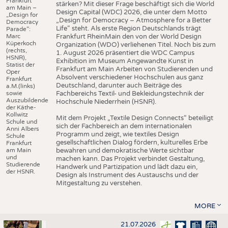
Frankfurt
stärken? Mit dieser Frage beschäftigt sich die World
am Main –
Design Capital (WDC) 2026, die unter dem Motto
„Design for
„Design for Democracy – Atmosphere for a Better
Democracy
Life“ steht. Als erste Region Deutschlands trägt
Parade“:
Marc
Frankfurt RheinMain den von der World Design
Küperkoch
Organization (WDO) verliehenen Titel. Noch bis zum
(rechts,
1. August 2026 präsentiert die WDC Campus
HSNR),
Exhibition im Museum Angewandte Kunst in
Statist der
Frankfurt am Main Arbeiten von Studierenden und
Oper
Absolvent verschiedener Hochschulen aus ganz
Frankfurt
Deutschland, darunter auch Beiträge des
a.M.(links)
sowie
Fachbereichs Textil- und Bekleidungstechnik der
Auszubildende
Hochschule Niederrhein (HSNR).
der Käthe-
Kollwitz
Mit dem Projekt „Textile Design Connects“ beteiligt
Schule und
sich der Fachbereich an dem internationalen
Anni Albers
Programm und zeigt, wie textiles Design
Schule
gesellschaftlichen Dialog fördern, kulturelles Erbe
Frankfurt
am Main
bewahren und demokratische Werte sichtbar
und
machen kann. Das Projekt verbindet Gestaltung,
Studierende
Handwerk und Partizipation und lädt dazu ein,
der HSNR.
Design als Instrument des Austauschs und der
Mitgestaltung zu verstehen.
MORE
21.07.2026