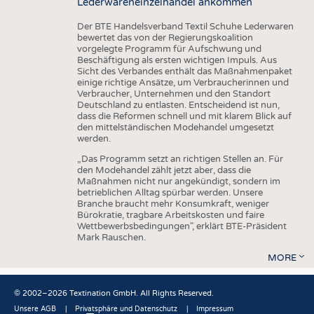
Lederwareneinzelhandel ankommen
Der BTE Handelsverband Textil Schuhe Lederwaren
bewertet das von der Regierungskoalition
vorgelegte Programm für Aufschwung und
Beschäftigung als ersten wichtigen Impuls. Aus
Sicht des Verbandes enthält das Maßnahmenpaket
einige richtige Ansätze, um Verbraucherinnen und
Verbraucher, Unternehmen und den Standort
Deutschland zu entlasten. Entscheidend ist nun,
dass die Reformen schnell und mit klarem Blick auf
den mittelständischen Modehandel umgesetzt
werden.
„Das Programm setzt an richtigen Stellen an. Für
den Modehandel zählt jetzt aber, dass die
Maßnahmen nicht nur angekündigt, sondern im
betrieblichen Alltag spürbar werden. Unsere
Branche braucht mehr Konsumkraft, weniger
Bürokratie, tragbare Arbeitskosten und faire
Wettbewerbsbedingungen", erklärt BTE-Präsident
Mark Rauschen.
MORE
© 2002–2026 Textination GmbH. All Rights Reserved.
Unsere AGB
Privatsphäre und Datenschutz
Impressum