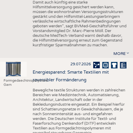
Damit auch künftig eine starke
Hilfsmittelversorgung gesichert werden kann,
müssen die wohnortnahen Versorgungsstrukturen
gestärkt und den Hilfsmittel-Leistungserbringern
verlässliche wirtschaftliche Rahmenbedingungen
geboten werden“, sagt BVMed-Geschäftsführer und
Vorstandsmitglied Dr. Marc-Pierre Möll. Der
deutsche MedTech-Verband warnt deshalb davor,
die Hilfsmittelversorgung erneut zum Gegenstand
kurzfristiger Sparmaßnahmen zu machen.
MORE
29.07.2026
Energiesparend: Smarte Textilien mit
reversibler Formänderung
Formgedaechtnispolymere
Garn
Bewegliche textile Strukturen werden in zahlreichen
Bereichen wie Medizintechnik, Automatisierung,
Architektur, Landwirtschaft oder in der
Bekleidungsindustrie eingesetzt. Ein Beispiel hierfür
sind Schattierungsnetze in Gewächshäusern, die je
nach Sonnenintensität aus- und eingefahren
werden. Die Deutschen Institute für Textil- und
Faserforschung Denkendorf (DITF) entwickeln
Textilien aus Formgedächtnispolymeren mit