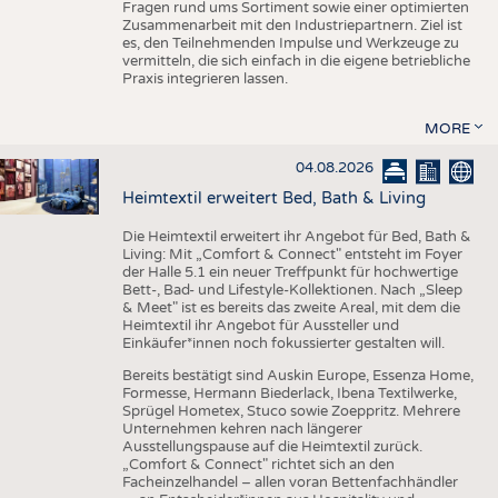
Fragen rund ums Sortiment sowie einer optimierten
Zusammenarbeit mit den Industriepartnern. Ziel ist
es, den Teilnehmenden Impulse und Werkzeuge zu
vermitteln, die sich einfach in die eigene betriebliche
Praxis integrieren lassen.
MORE
04.08.2026
Heimtextil erweitert Bed, Bath & Living
Die Heimtextil erweitert ihr Angebot für Bed, Bath &
Living: Mit „Comfort & Connect" entsteht im Foyer
der Halle 5.1 ein neuer Treffpunkt für hochwertige
Bett-, Bad- und Lifestyle-Kollektionen. Nach „Sleep
& Meet" ist es bereits das zweite Areal, mit dem die
Heimtextil ihr Angebot für Aussteller und
Einkäufer*innen noch fokussierter gestalten will.
Bereits bestätigt sind Auskin Europe, Essenza Home,
Formesse, Hermann Biederlack, Ibena Textilwerke,
Sprügel Hometex, Stuco sowie Zoeppritz. Mehrere
Unternehmen kehren nach längerer
Ausstellungspause auf die Heimtextil zurück.
„Comfort & Connect" richtet sich an den
Facheinzelhandel – allen voran Bettenfachhändler