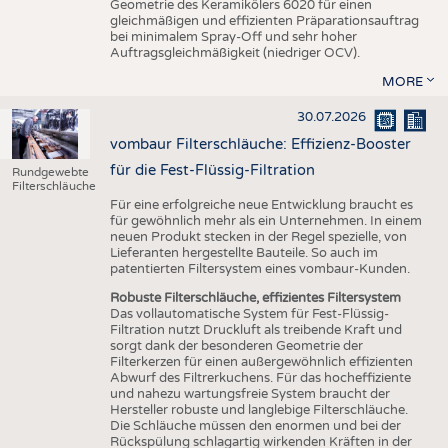
Geometrie des Keramikölers 6020 für einen
gleichmäßigen und effizienten Präparationsauftrag
bei minimalem Spray-Off und sehr hoher
Auftragsgleichmäßigkeit (niedriger OCV).
MORE
30.07.2026
vombaur Filterschläuche: Effizienz-Booster
für die Fest-Flüssig-Filtration
Rundgewebte
Filterschläuche
Für eine erfolgreiche neue Entwicklung braucht es
für gewöhnlich mehr als ein Unternehmen. In einem
neuen Produkt stecken in der Regel spezielle, von
Lieferanten hergestellte Bauteile. So auch im
patentierten Filtersystem eines vombaur-Kunden.
Robuste Filterschläuche, effizientes Filtersystem
Das vollautomatische System für Fest-Flüssig-
Filtration nutzt Druckluft als treibende Kraft und
sorgt dank der besonderen Geometrie der
Filterkerzen für einen außergewöhnlich effizienten
Abwurf des Filtrerkuchens. Für das hocheffiziente
und nahezu wartungsfreie System braucht der
Hersteller robuste und langlebige Filterschläuche.
Die Schläuche müssen den enormen und bei der
Rückspülung schlagartig wirkenden Kräften in der