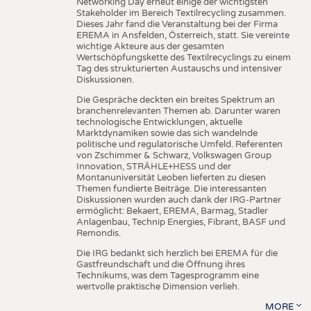
Networking Day erneut einige der wichtigsten
Stakeholder im Bereich Textilrecycling zusammen.
Dieses Jahr fand die Veranstaltung bei der Firma
EREMA in Ansfelden, Österreich, statt. Sie vereinte
wichtige Akteure aus der gesamten
Wertschöpfungskette des Textilrecyclings zu einem
Tag des strukturierten Austauschs und intensiver
Diskussionen.
Die Gespräche deckten ein breites Spektrum an
branchenrelevanten Themen ab. Darunter waren
technologische Entwicklungen, aktuelle
Marktdynamiken sowie das sich wandelnde
politische und regulatorische Umfeld. Referenten
von Zschimmer & Schwarz, Volkswagen Group
Innovation, STRÄHLE+HESS und der
Montanuniversität Leoben lieferten zu diesen
Themen fundierte Beiträge. Die interessanten
Diskussionen wurden auch dank der IRG-Partner
ermöglicht: Bekaert, EREMA, Barmag, Stadler
Anlagenbau, Technip Energies, Fibrant, BASF und
Remondis.
Die IRG bedankt sich herzlich bei EREMA für die
Gastfreundschaft und die Öffnung ihres
Technikums, was dem Tagesprogramm eine
wertvolle praktische Dimension verlieh.
MORE