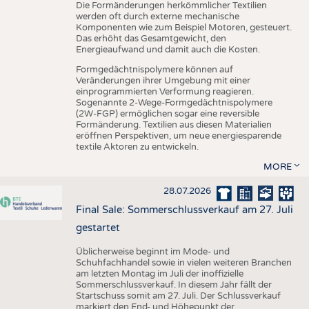
Die Formänderungen herkömmlicher Textilien
werden oft durch externe mechanische
Komponenten wie zum Beispiel Motoren, gesteuert.
Das erhöht das Gesamtgewicht, den
Energieaufwand und damit auch die Kosten.
Formgedächtnispolymere können auf
Veränderungen ihrer Umgebung mit einer
einprogrammierten Verformung reagieren.
Sogenannte 2-Wege-Formgedächtnispolymere
(2W-FGP) ermöglichen sogar eine reversible
Formänderung. Textilien aus diesen Materialien
eröffnen Perspektiven, um neue energiesparende
textile Aktoren zu entwickeln.
MORE
28.07.2026
Final Sale: Sommerschlussverkauf am 27. Juli
gestartet
Üblicherweise beginnt im Mode- und
Schuhfachhandel sowie in vielen weiteren Branchen
am letzten Montag im Juli der inoffizielle
Sommerschlussverkauf. In diesem Jahr fällt der
Startschuss somit am 27. Juli. Der Schlussverkauf
markiert den End- und Höhepunkt der