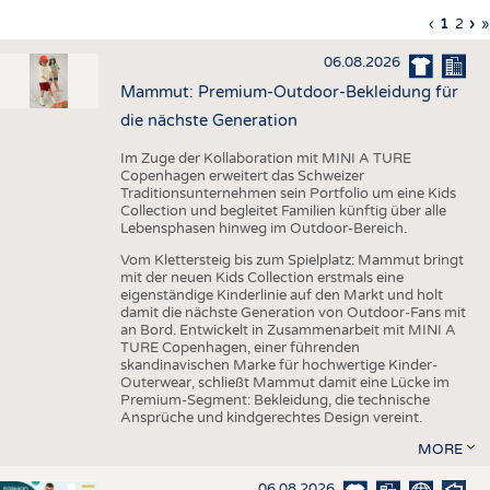
HAUS- UND HEIMTEXTILIEN
Vorherig
‹
Aktuell
1
Seite
2
Nä
›
L
»
Seitennummerierung
Seite
Seite
Sei
S
BEKLEIDUNG
06.08.2026
TESTS
Mammut: Premium-Outdoor-Bekleidung für
BUSINESS
FAKTEN
die nächste Generation
UNTERNEHMEN
STATISTICS
Im Zuge der Kollaboration mit MINI A TURE
Copenhagen erweitert das Schweizer
AUSSCHREIBUNGEN
Traditionsunternehmen sein Portfolio um eine Kids
Collection und begleitet Familien künftig über alle
DTV AUSSCHREIBUNGSDIENST
Lebensphasen hinweg im Outdoor-Bereich.
WISSEN
TERMINE
Vom Klettersteig bis zum Spielplatz: Mammut bringt
mit der neuen Kids Collection erstmals eine
DAUNENCHECK
BRANCHENTERMINE
eigenständige Kinderlinie auf den Markt und holt
damit die nächste Generation von Outdoor-Fans mit
ADRESSEN & LINKS
an Bord. Entwickelt in Zusammenarbeit mit MINI A
TURE Copenhagen, einer führenden
LABELS
skandinavischen Marke für hochwertige Kinder-
Outerwear, schließt Mammut damit eine Lücke im
PUBLIKATIONEN
Premium-Segment: Bekleidung, die technische
Ansprüche und kindgerechtes Design vereint.
MORE
06.08.2026