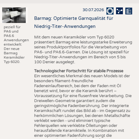
30.07.2026
Barmag: Optimierte Garnqualität für
Niedrig-Titer-Anwendungen
peziell für
PA6 und
PA6.6
Mit dem neuen Keramiköler vom Typ 6020
Anwendungen
präsentiert Barmag eine leistungsstarke Erweiterung
entwickelt:
seines Produktportfolios für die Verarbeitung von
Der neue
PA6- und PA6.6-Garnen. Die Lösung ist speziell für
Barmag
Niedrig-Titer-Anwendungen im Bereich von 5 bis
Keramiköler
Typ 6020.
100 Denier ausgelegt.
Technologischer Fortschritt für stabile Prozesse
Ein wesentliches Merkmal des neuen Models ist der
besonders filament-freundliche
Fadeneinlaufbereich, bei dem der Faden mit Öl
benetzt wird, bevor er die Keramik berührt –
Voraussetzung für eine flusenfreie Verarbeitung. Die
Dreiwellen-Geometrie garantiert zudem die
geringstmögliche Fadenberührung. Der integrierte
Keramikschaft rundet das Bild ab - im Gegensatz zu
herkömmlichen Lösungen, bei denen Metallschäfte
verklebt werden - und eliminiert typische
Fehlerquellen wie verklebte Ölleitungen oder
herausfallende Keramikteile. In Kombination mit
einer optimierten Fadenführung sorgt die