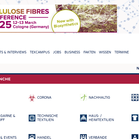
TION
S & INTERVIEWS
TEXCAMPUS
JOBS
BUSINESS
FAKTEN
WISSEN
TERMINE
N
REPORTS & INTERVIEWS
TEXC
ANCHE
TEXTINATION NEWSLINE
ROHS
CORONA
NACHHALTIG
TEXTILE LEADERSHIP
FASE
GARN
 GARNE &
TECHNISCHE
HAUS- /
GEWE
OFF
TEXTILIEN
HEIMTEXTILIEN
GESTR
& EVENTS
HANDEL
VERBÄNDE
VLIES