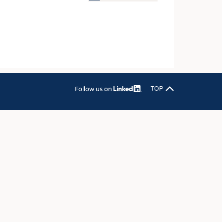
OSITES
DLUNG
ILMASCHINENBAU
ORIK
CLING
Follow us on
TOP
HALTIGKEIT
SLAUFWIRTSCHAFT
ISCHE TEXTILIEN
 TEXTILES
ZIN
 UND HEIMTEXTILIEN
EIDUNG