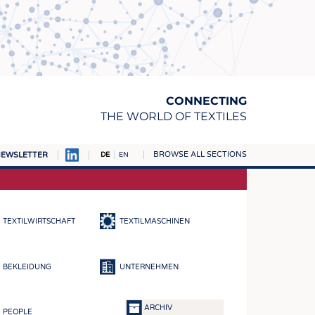
CONNECTING
THE WORLD OF TEXTILES
BROWSE ALL SECTIONS
EWSLETTER
DE
EN
AMPUS
TOFFE
TEXTILWIRTSCHAFT
TEXTILMASCHINEN
RN
E
BEKLEIDUNG
UNTERNEHMEN
BE
ICKE & GEWIRKE
ARCHIV
PEOPLE
STOFFE