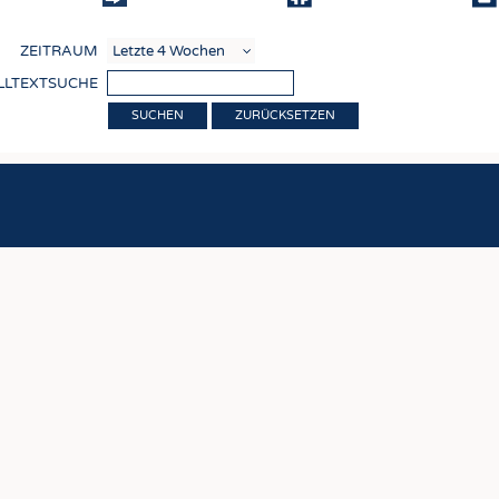
COMP
ZEITRAUM
VERE
LLTEXTSUCHE
TEXT
ZURÜCKSETZEN
SENS
RECY
NACH
KREI
TECHN
SMART
MEDI
HAUS-
BEKL
TESTS